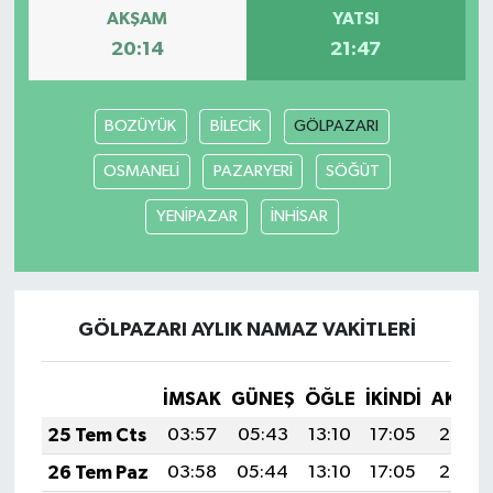
AKŞAM
YATSI
20:14
21:47
BOZÜYÜK
BİLECİK
GÖLPAZARI
OSMANELİ
PAZARYERİ
SÖĞÜT
YENİPAZAR
İNHİSAR
GÖLPAZARI AYLIK NAMAZ VAKITLERI
İMSAK
GÜNEŞ
ÖĞLE
İKINDI
AKŞA
25 Tem Cts
03:57
05:43
13:10
17:05
20:28
26 Tem Paz
03:58
05:44
13:10
17:05
20:27