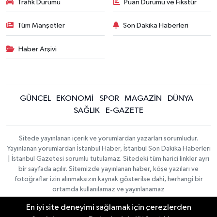
Trafik Durumu
Puan Durumu ve Fikstür
Tüm Manşetler
Son Dakika Haberleri
Haber Arşivi
GÜNCEL
EKONOMİ
SPOR
MAGAZİN
DÜNYA
SAĞLIK
E-GAZETE
Sitede yayınlanan içerik ve yorumlardan yazarları sorumludur.
Yayınlanan yorumlardan İstanbul Haber, İstanbul Son Dakika Haberleri
| İstanbul Gazetesi sorumlu tutulamaz. Sitedeki tüm harici linkler ayrı
bir sayfada açılır. Sitemizde yayınlanan haber, köşe yazıları ve
fotoğraflar izin alınmaksızın kaynak gösterilse dahi, herhangi bir
ortamda kullanılamaz ve yayınlanamaz
En iyi site deneyimi sağlamak için çerezlerden
İletişim
Künye