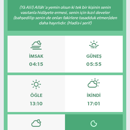
(Yâ Ali!) Allâh'a yemin olsun ki tek bir kişinin senin
BİLİM VE TEKNOLOJİ
vasıtanla hidâyete ermesi, senin için kızıl develer
(bahşedilip senin de onları fakirlere tasadduk etmen)den
daha hayırlıdır. (Hadis-i şerif)
OTOMOBİL
KURUMSAL
İMSAK
GÜNEŞ
04:15
05:55
ÖĞLE
İKINDI
13:10
17:01