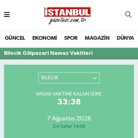
GÜNCEL
Nöbetçi Eczaneler
GÜNCEL
EKONOMİ
SPOR
MAGAZİN
DÜNYA
EKONOMİ
Hava Durumu
Bilecik Gölpazari Namaz Vakitleri
İSTANBUL
Trafik Durumu
DÜNYA
Süper Lig Puan Durumu ve Fikstür
BİLECİK
SPOR
Tüm Manşetler
İMSAK VAKTINE KALAN SÜRE
33:38
MAGAZİN
Son Dakika Haberleri
KÜLTÜR SANAT
Haber Arşivi
7 Ağustos 2026
24 Safer 1448
SAĞLIK