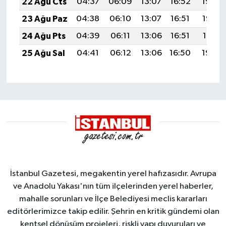
22 Ağu Cts
04:37
06:09
13:07
16:52
19:54
23 Ağu Paz
04:38
06:10
13:07
16:51
19:53
24 Ağu Pts
04:39
06:11
13:06
16:51
19:51
25 Ağu Sal
04:41
06:12
13:06
16:50
19:50
İstanbul Gazetesi, megakentin yerel hafızasıdır. Avrupa
ve Anadolu Yakası'nın tüm ilçelerinden yerel haberler,
mahalle sorunları ve İlçe Belediyesi meclis kararları
editörlerimizce takip edilir. Şehrin en kritik gündemi olan
kentsel dönüşüm projeleri, riskli yapı duyuruları ve