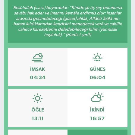
Resûlullah (s.a.v.) buyurdular: "Kimde şu üç şey bulunursa
BİLİM VE TEKNOLOJİ
sevâbı hak eder ve imanını kemâle erdirmiş olur: İnsanlar
arasında geçinebileceği (güzel) ahlâk, Allâhü Teâlâ'nın
haram kıldıklarından kendisini menedecek verâ ve cahilin
OTOMOBİL
cahilce hareketlerini defedebileceği hilim (yumuşak
huyluluk)." (Hadis-i şerif)
KURUMSAL
İMSAK
GÜNEŞ
04:34
06:04
ÖĞLE
İKINDI
13:11
16:57