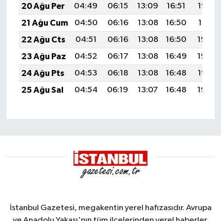
20 Ağu Per
04:49
06:15
13:09
16:51
19:52
21 Ağu Cum
04:50
06:16
13:08
16:50
19:51
22 Ağu Cts
04:51
06:16
13:08
16:50
19:50
23 Ağu Paz
04:52
06:17
13:08
16:49
19:48
24 Ağu Pts
04:53
06:18
13:08
16:48
19:47
25 Ağu Sal
04:54
06:19
13:07
16:48
19:46
İstanbul Gazetesi, megakentin yerel hafızasıdır. Avrupa
ve Anadolu Yakası'nın tüm ilçelerinden yerel haberler,