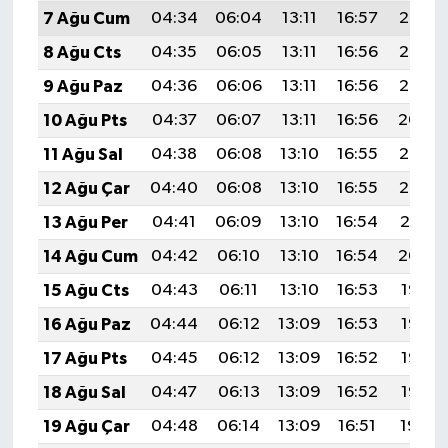
7 Ağu Cum
04:34
06:04
13:11
16:57
20:07
8 Ağu Cts
04:35
06:05
13:11
16:56
20:06
9 Ağu Paz
04:36
06:06
13:11
16:56
20:05
10 Ağu Pts
04:37
06:07
13:11
16:56
20:04
11 Ağu Sal
04:38
06:08
13:10
16:55
20:03
12 Ağu Çar
04:40
06:08
13:10
16:55
20:02
13 Ağu Per
04:41
06:09
13:10
16:54
20:01
14 Ağu Cum
04:42
06:10
13:10
16:54
20:00
15 Ağu Cts
04:43
06:11
13:10
16:53
19:58
16 Ağu Paz
04:44
06:12
13:09
16:53
19:57
17 Ağu Pts
04:45
06:12
13:09
16:52
19:56
18 Ağu Sal
04:47
06:13
13:09
16:52
19:55
19 Ağu Çar
04:48
06:14
13:09
16:51
19:54