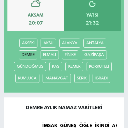
AKŞAM
YATSI
20:07
21:32
AKSEKİ
AKSU
ALANYA
ANTALYA
DEMRE
ELMALI
FİNİKE
GAZİPAŞA
GÜNDOĞMUŞ
KAŞ
KEMER
KORKUTELİ
KUMLUCA
MANAVGAT
SERİK
İBRADI
DEMRE AYLIK NAMAZ VAKITLERI
İMSAK
GÜNEŞ
ÖĞLE
İKINDI
AKŞA