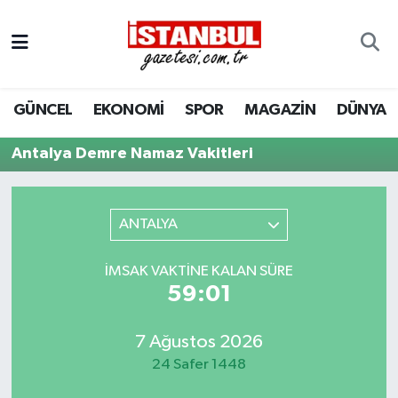
GÜNCEL
Nöbetçi Eczaneler
GÜNCEL
EKONOMİ
SPOR
MAGAZİN
DÜNYA
EKONOMİ
Hava Durumu
Antalya Demre Namaz Vakitleri
İSTANBUL
Trafik Durumu
DÜNYA
Süper Lig Puan Durumu ve Fikstür
ANTALYA
SPOR
Tüm Manşetler
İMSAK VAKTINE KALAN SÜRE
59:01
MAGAZİN
Son Dakika Haberleri
KÜLTÜR SANAT
Haber Arşivi
7 Ağustos 2026
24 Safer 1448
SAĞLIK