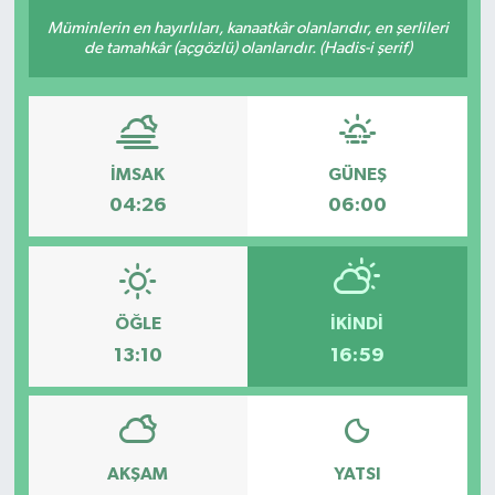
Müminlerin en hayırlıları, kanaatkâr olanlarıdır, en şerlileri
BİLİM VE TEKNOLOJİ
de tamahkâr (açgözlü) olanlarıdır. (Hadis-i şerif)
OTOMOBİL
KURUMSAL
İMSAK
GÜNEŞ
04:26
06:00
ÖĞLE
İKINDI
13:10
16:59
AKŞAM
YATSI