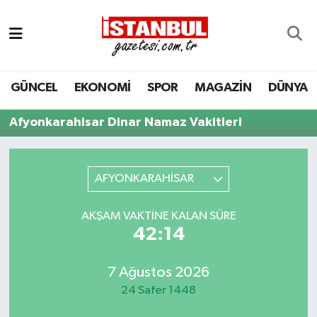
GÜNCEL
Nöbetçi Eczaneler
GÜNCEL
EKONOMİ
SPOR
MAGAZİN
DÜNYA
EKONOMİ
Hava Durumu
Afyonkarahisar Dinar Namaz Vakitleri
İSTANBUL
Trafik Durumu
DÜNYA
Süper Lig Puan Durumu ve Fikstür
AFYONKARAHİSAR
SPOR
Tüm Manşetler
AKŞAM VAKTINE KALAN SÜRE
42:14
MAGAZİN
Son Dakika Haberleri
KÜLTÜR SANAT
Haber Arşivi
7 Ağustos 2026
24 Safer 1448
SAĞLIK