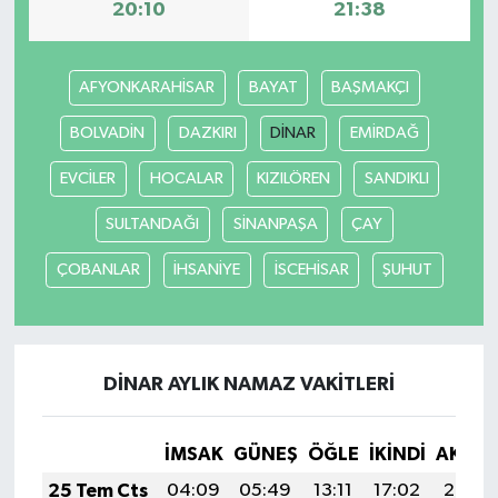
20:10
21:38
AFYONKARAHİSAR
BAYAT
BAŞMAKÇI
BOLVADİN
DAZKIRI
DİNAR
EMİRDAĞ
EVCİLER
HOCALAR
KIZILÖREN
SANDIKLI
SULTANDAĞI
SİNANPAŞA
ÇAY
ÇOBANLAR
İHSANİYE
İSCEHİSAR
ŞUHUT
DİNAR AYLIK NAMAZ VAKITLERI
İMSAK
GÜNEŞ
ÖĞLE
İKINDI
AKŞA
25 Tem Cts
04:09
05:49
13:11
17:02
20:23