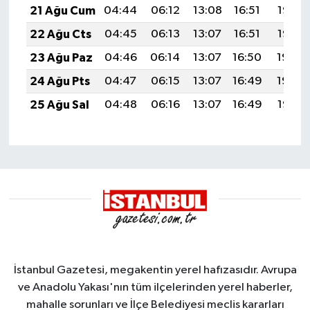
21 Ağu Cum
04:44
06:12
13:08
16:51
19:53
22 Ağu Cts
04:45
06:13
13:07
16:51
19:52
23 Ağu Paz
04:46
06:14
13:07
16:50
19:50
24 Ağu Pts
04:47
06:15
13:07
16:49
19:49
25 Ağu Sal
04:48
06:16
13:07
16:49
19:47
İstanbul Gazetesi, megakentin yerel hafızasıdır. Avrupa
ve Anadolu Yakası'nın tüm ilçelerinden yerel haberler,
mahalle sorunları ve İlçe Belediyesi meclis kararları