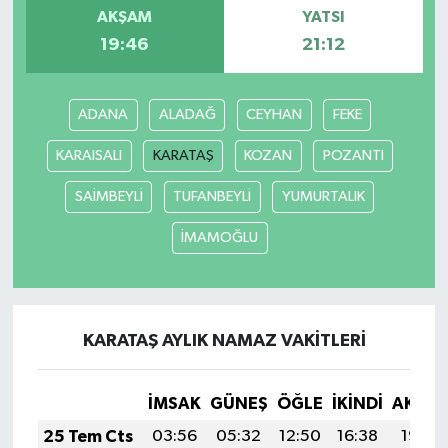
AKŞAM
YATSI
19:46
21:12
ADANA
ALADAĞ
CEYHAN
FEKE
KARAISALI
KARATAŞ
KOZAN
POZANTI
SAİMBEYLİ
TUFANBEYLİ
YUMURTALIK
İMAMOĞLU
KARATAŞ AYLIK NAMAZ VAKITLERI
İMSAK
GÜNEŞ
ÖĞLE
İKINDI
AKŞA
25 Tem Cts
03:56
05:32
12:50
16:38
19:58