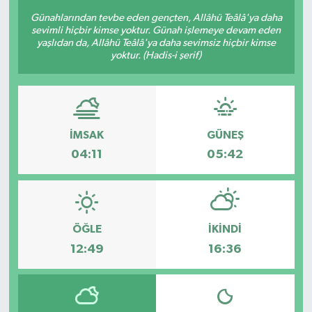
Günahlarından tevbe eden gençten, Allâhü Teâlâ'ya daha
BİLİM VE TEKNOLOJİ
sevimli hiçbir kimse yoktur. Günah işlemeye devam eden
yaşlıdan da, Allâhü Teâlâ'ya daha sevimsiz hiçbir kimse
yoktur. (Hadis-i şerif)
OTOMOBİL
KURUMSAL
İMSAK
GÜNEŞ
04:11
05:42
ÖĞLE
İKINDI
12:49
16:36