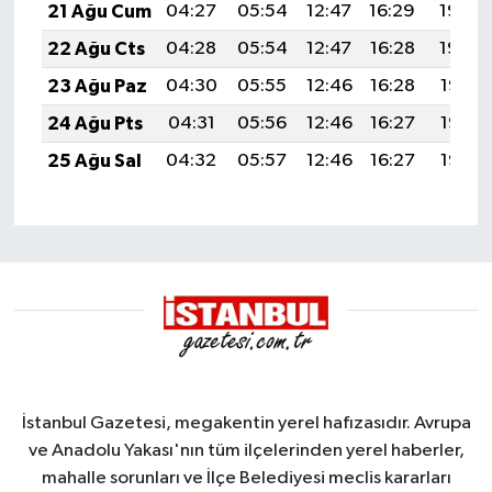
21 Ağu Cum
04:27
05:54
12:47
16:29
19:30
22 Ağu Cts
04:28
05:54
12:47
16:28
19:29
23 Ağu Paz
04:30
05:55
12:46
16:28
19:27
24 Ağu Pts
04:31
05:56
12:46
16:27
19:26
25 Ağu Sal
04:32
05:57
12:46
16:27
19:25
İstanbul Gazetesi, megakentin yerel hafızasıdır. Avrupa
ve Anadolu Yakası'nın tüm ilçelerinden yerel haberler,
mahalle sorunları ve İlçe Belediyesi meclis kararları