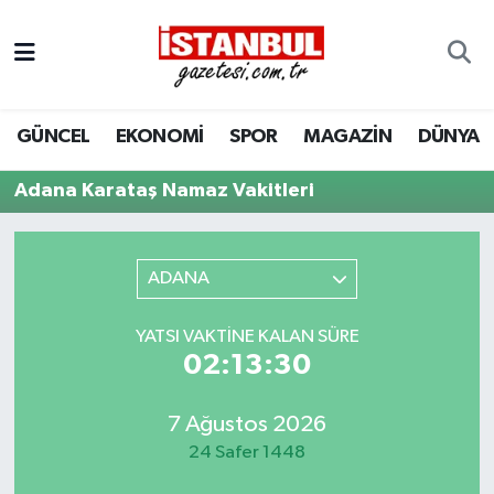
GÜNCEL
Nöbetçi Eczaneler
GÜNCEL
EKONOMİ
SPOR
MAGAZİN
DÜNYA
EKONOMİ
Hava Durumu
Adana Karataş Namaz Vakitleri
İSTANBUL
Trafik Durumu
DÜNYA
Süper Lig Puan Durumu ve Fikstür
ADANA
SPOR
Tüm Manşetler
YATSI VAKTINE KALAN SÜRE
02:13:30
MAGAZİN
Son Dakika Haberleri
KÜLTÜR SANAT
Haber Arşivi
7 Ağustos 2026
24 Safer 1448
SAĞLIK