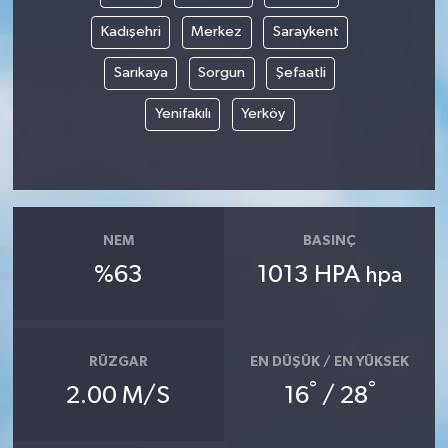
Kadışehri
Merkez
Saraykent
Sarıkaya
Sorgun
Şefaatli
Yenifakılı
Yerköy
NEM
BASINÇ
%63
1013 HPA
hpa
RÜZGAR
EN DÜŞÜK / EN YÜKSEK
°
°
2.00 M/S
16
/ 28