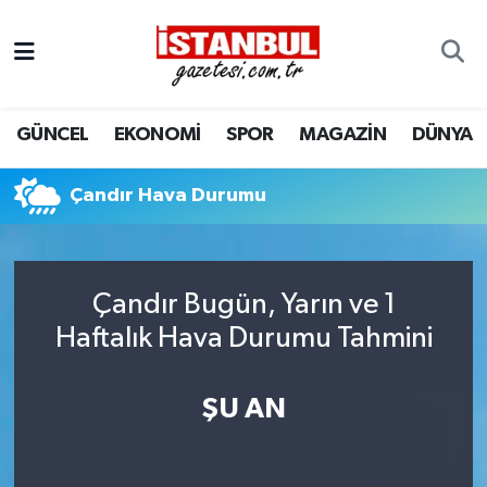
GÜNCEL
Nöbetçi Eczaneler
GÜNCEL
EKONOMİ
SPOR
MAGAZİN
DÜNYA
EKONOMİ
Hava Durumu
İSTANBUL
Trafik Durumu
Çandır Hava Durumu
DÜNYA
Süper Lig Puan Durumu ve Fikstür
Çandır Bugün, Yarın ve 1
SPOR
Tüm Manşetler
Haftalık Hava Durumu Tahmini
MAGAZİN
Son Dakika Haberleri
ŞU AN
KÜLTÜR SANAT
Haber Arşivi
SAĞLIK