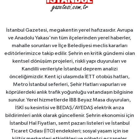
İstanbul Gazetesi, megakentin yerel hafızasıdır. Avrupa
ve Anadolu Yakası'nın tüm ilçelerinden yerel haberler,
mahalle sorunları ve İlçe Belediyesi meclis kararları
editörlerimizce takip edilir. Şehrin en kritik gündemi olan
kentsel dönüşüm projeleri, riskli yapı duyuruları ve
Kandilli verileriyle İstanbul deprem analizi
önceliğimizdir. Kent içi ulaşımda İETT otobüs hatları,
Metro İstanbul seferleri, Şehir Hatları vapurları ve
köprülerdeki anlık trafik yoğunluğu vatandaşın bilgisine
sunulur. Yerel hizmetlerde İBB Beyaz Masa duyuruları,
İSKİ su kesintisi ve BEDAŞ/AYEDAŞ elektrik arıza
bildirimleri anlık olarak güncellenir. Şehrin ekonomisi için
İstanbul Hal Fiyatları, semt pazarı listeleri ve İstanbul
Ticaret Odası (İTO) endeksleri; sosyal yaşam için ise
kültür merkezleri etkinlikleri ve nöbetçi eczaneler