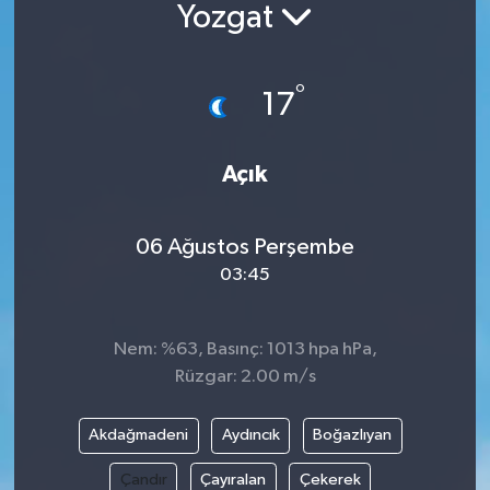
Yozgat
BİLİM VE TEKNOLOJİ
°
OTOMOBİL
17
KURUMSAL
Açık
06 Ağustos Perşembe
03:45
Nem: %63, Basınç: 1013 hpa hPa,
Rüzgar: 2.00 m/s
Akdağmadeni
Aydıncık
Boğazlıyan
Çandır
Çayıralan
Çekerek