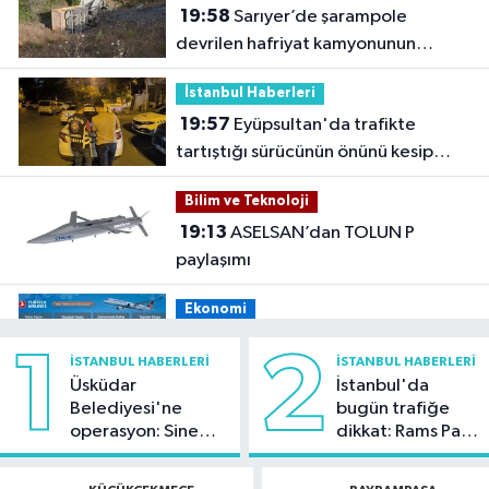
19:58
Sarıyer’de şarampole
devrilen hafriyat kamyonunun
şoförü yaralandı
İstanbul Haberleri
19:57
Eyüpsultan'da trafikte
tartıştığı sürücünün önünü kesip
tehdit eden saldırgana 180 bin lira
Bilim ve Teknoloji
ceza
19:13
ASELSAN’dan TOLUN P
paylaşımı
Ekonomi
19:08
THY, temmuz ayında 9,5
1
2
İSTANBUL HABERLERI
İSTANBUL HABERLERI
milyon yolcu taşıdı
Üsküdar
İstanbul'da
Belediyesi'ne
bugün trafiğe
Bilim ve Teknoloji
operasyon: Sinem
dikkat: Rams Park
19:05
Türksat televizyon yayınları
Dedetaş'a
çevresinde bazı
yeni nesil uydulara taşınıyor
tutuklama talebi
yollar kapatılacak