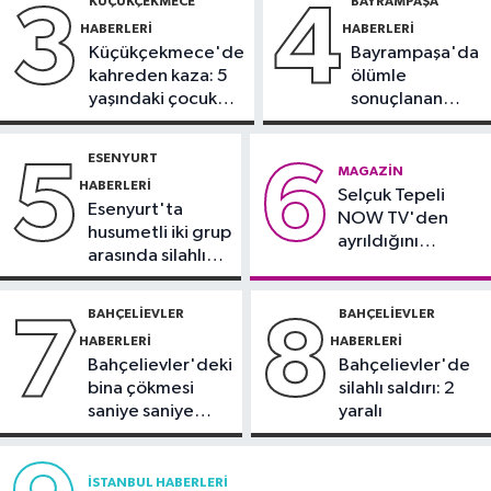
KÜÇÜKÇEKMECE
BAYRAMPAŞA
3
4
HABERLERI
HABERLERI
Otomobil
Küçükçekmece'de
Bayrampaşa'da
19:03
Motosiklet deneyimi denize
kahreden kaza: 5
ölümle
taşınacak
yaşındaki çocuk
sonuçlanan
yoğun bakımda
kaza: Sürücü
Güncel
gözaltında
ESENYURT
5
6
19:00
'Çerçeve yasa' teklifi
MAGAZIN
HABERLERI
Selçuk Tepeli
komisyonda
Esenyurt'ta
NOW TV'den
husumetli iki grup
ayrıldığını
arasında silahlı
duyurdu
kavga
BAHÇELIEVLER
BAHÇELIEVLER
7
8
HABERLERI
HABERLERI
Bahçelievler'deki
Bahçelievler'de
bina çökmesi
silahlı saldırı: 2
saniye saniye
yaralı
görüntülendi
İSTANBUL HABERLERI