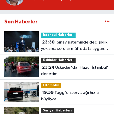
Son Haberler
İstanbul Haberleri
23:30
'Sınav sisteminde değişiklik
yok ama sorular müfredata uygun
hale gelecek'
Üsküdar Haberleri
23:24
Üsküdar'da 'Huzur İstanbul'
denetimi
Otomobil
19:59
Togg'un servis ağı hızla
büyüyor
Sarıyer Haberleri