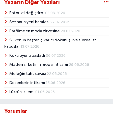
Yazarın Diğer Yazıları
Patou el değiştirdi
03.08.2026
Sezonun yeni hamlesi
27.07.2026
Parfümden moda zirvesine
20.07.2026
Silikonun baştan çıkarıcı dokunuşu ve sürrealist
kabuslar
13.07.2026
Koku oyunu başladı
06.07.2026
Maden şirketinin moda ihtişamı
29.06.2026
Meleğin taht savaşı
22.06.2026
Desenlerin intikamı
15.06.2026
Lüksün ikilemi
01.06.2026
Yorumlar