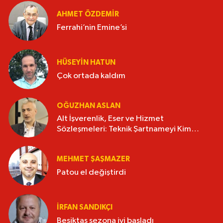
AHMET ÖZDEMIR
Ferrahi’nin Emine’si
HÜSEYIN HATUN
Çok ortada kaldım
OĞUZHAN ASLAN
Alt İşverenlik, Eser ve Hizmet
Sözleşmeleri: Teknik Şartnameyi Kim
Hazırlamalı?
MEHMET ŞAŞMAZER
Patou el değiştirdi
İRFAN SANDIKÇI
Beşiktaş sezona iyi başladı