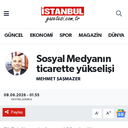
GÜNCEL
Nöbetçi Eczaneler
GÜNCEL
EKONOMİ
SPOR
MAGAZİN
DÜNYA
EKONOMİ
Hava Durumu
İSTANBUL
Trafik Durumu
Sosyal Medyanın
DÜNYA
Süper Lig Puan Durumu ve Fikstür
ticarette yükselişi
MEHMET ŞAŞMAZER
SPOR
Tüm Manşetler
MAGAZİN
Son Dakika Haberleri
08.06.2026 - 01:55
YAYINLANMA
KÜLTÜR SANAT
Haber Arşivi
Paylaş
-
+
A
A
SAĞLIK