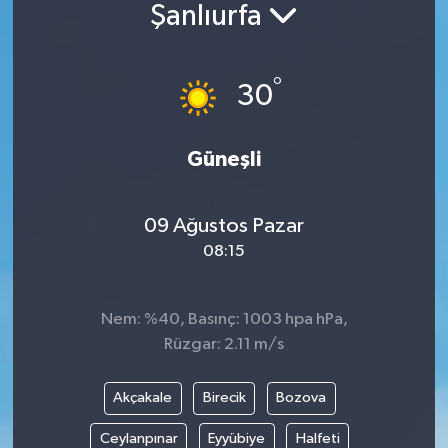
Şanlıurfa
BİLİM VE TEKNOLOJİ
°
OTOMOBİL
30
KURUMSAL
Güneşli
09 Ağustos Pazar
08:15
Nem: %40, Basınç: 1003 hpa hPa,
Rüzgar: 2.11 m/s
Akçakale
Birecik
Bozova
Ceylanpınar
Eyyübiye
Halfeti