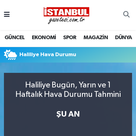
GÜNCEL
Nöbetçi Eczaneler
GÜNCEL
EKONOMİ
SPOR
MAGAZİN
DÜNYA
EKONOMİ
Hava Durumu
İSTANBUL
Trafik Durumu
Haliliye Hava Durumu
DÜNYA
Süper Lig Puan Durumu ve Fikstür
Haliliye Bugün, Yarın ve 1
SPOR
Tüm Manşetler
Haftalık Hava Durumu Tahmini
MAGAZİN
Son Dakika Haberleri
ŞU AN
KÜLTÜR SANAT
Haber Arşivi
SAĞLIK