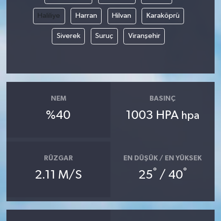
Haliliye
Harran
Hilvan
Karaköprü
Siverek
Suruç
Viranşehir
NEM
BASINÇ
%40
1003 HPA
hpa
RÜZGAR
EN DÜŞÜK / EN YÜKSEK
°
°
2.11 M/S
25
/ 40