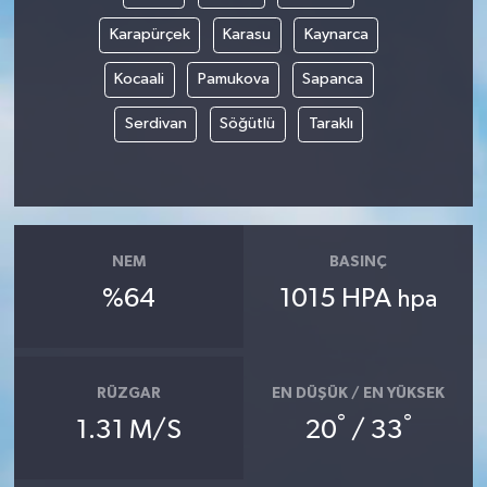
Karapürçek
Karasu
Kaynarca
Kocaali
Pamukova
Sapanca
Serdivan
Söğütlü
Taraklı
NEM
BASINÇ
%64
1015 HPA
hpa
RÜZGAR
EN DÜŞÜK / EN YÜKSEK
°
°
1.31 M/S
20
/ 33