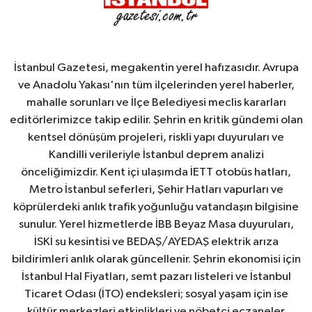
İstanbul Gazetesi, megakentin yerel hafızasıdır. Avrupa
ve Anadolu Yakası'nın tüm ilçelerinden yerel haberler,
mahalle sorunları ve İlçe Belediyesi meclis kararları
editörlerimizce takip edilir. Şehrin en kritik gündemi olan
kentsel dönüşüm projeleri, riskli yapı duyuruları ve
Kandilli verileriyle İstanbul deprem analizi
önceliğimizdir. Kent içi ulaşımda İETT otobüs hatları,
Metro İstanbul seferleri, Şehir Hatları vapurları ve
köprülerdeki anlık trafik yoğunluğu vatandaşın bilgisine
sunulur. Yerel hizmetlerde İBB Beyaz Masa duyuruları,
İSKİ su kesintisi ve BEDAŞ/AYEDAŞ elektrik arıza
bildirimleri anlık olarak güncellenir. Şehrin ekonomisi için
İstanbul Hal Fiyatları, semt pazarı listeleri ve İstanbul
Ticaret Odası (İTO) endeksleri; sosyal yaşam için ise
kültür merkezleri etkinlikleri ve nöbetçi eczaneler