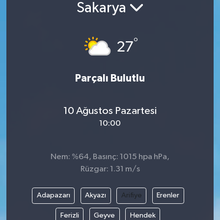
Sakarya
BİLİM VE TEKNOLOJİ
°
OTOMOBİL
27
KURUMSAL
Parçalı Bulutlu
10 Ağustos Pazartesi
10:00
Nem: %64, Basınç: 1015 hpa hPa,
Rüzgar: 1.31 m/s
Adapazarı
Akyazı
Arifiye
Erenler
Ferizli
Geyve
Hendek