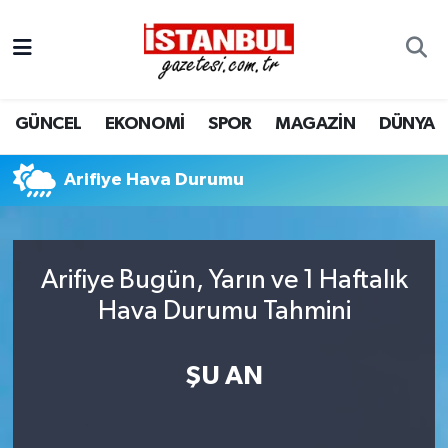
GÜNCEL
Nöbetçi Eczaneler
GÜNCEL
EKONOMİ
SPOR
MAGAZİN
DÜNYA
EKONOMİ
Hava Durumu
İSTANBUL
Trafik Durumu
Arifiye Hava Durumu
DÜNYA
Süper Lig Puan Durumu ve Fikstür
Arifiye Bugün, Yarın ve 1 Haftalık
SPOR
Tüm Manşetler
Hava Durumu Tahmini
MAGAZİN
Son Dakika Haberleri
ŞU AN
KÜLTÜR SANAT
Haber Arşivi
SAĞLIK