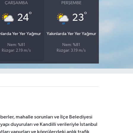
ÇARŞAMBA
PERŞEMBE
°
°
24
23
nlarda Yer Yer Yağmur
Yakınlarda Yer Yer Yağmur
Nem: %81
Nem: %81
Rüzgar: 2.19 m/s
Rüzgar: 3.19 m/s
erler, mahalle sorunları ve İlçe Belediyesi
yapı duyuruları ve Kandilli verileriyle İstanbul
ları vapurları ve köprülerdeki anlık trafik