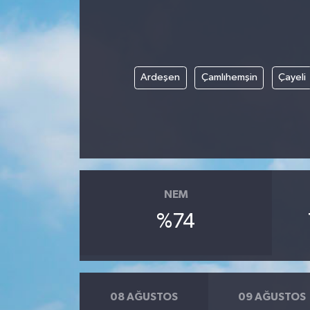
BİLİM VE TEKNOLOJİ
OTOMOBİL
Ardeşen
Çamlıhemşin
Çayeli
KURUMSAL
NEM
%74
08 AĞUSTOS
09 AĞUSTOS