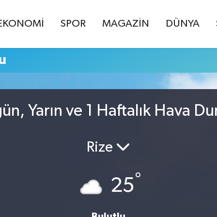
EKONOMİ
SPOR
MAGAZİN
DÜNYA
u
n, Yarın ve 1 Haftalık Hava D
Rize
°
25
Bulutlu