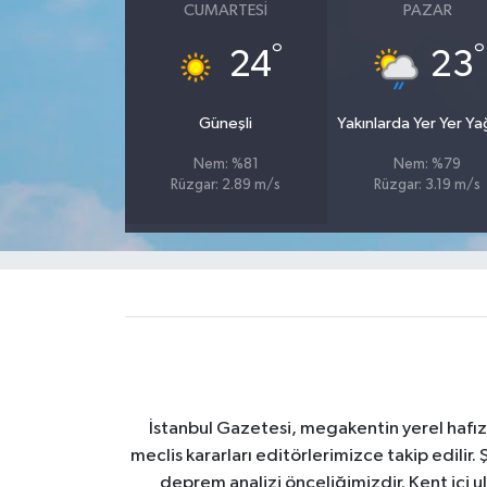
CUMARTESI
PAZAR
°
°
24
23
Güneşli
Yakınlarda Yer Yer Y
Nem: %81
Nem: %79
Rüzgar: 2.89 m/s
Rüzgar: 3.19 m/s
İstanbul Gazetesi, megakentin yerel hafıza
meclis kararları editörlerimizce takip edilir. 
deprem analizi önceliğimizdir. Kent içi ul