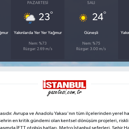
PAZARTESI
SALI
°
°
23
24
ağmur
Yakınlarda Yer Yer Yağmur
Güneşli
Yakı
Nem: %73
Nem: %75
Rüzgar: 2.69 m/s
Rüzgar: 3.00 m/s
sıdır. Avrupa ve Anadolu Yakası'nın tüm ilçelerinden yerel hab
Şehrin en kritik gündemi olan kentsel dönüşüm projeleri, riskli 
aşımda İETT otobüs hatları, Metro İstanbul seferleri, Şehir Hat