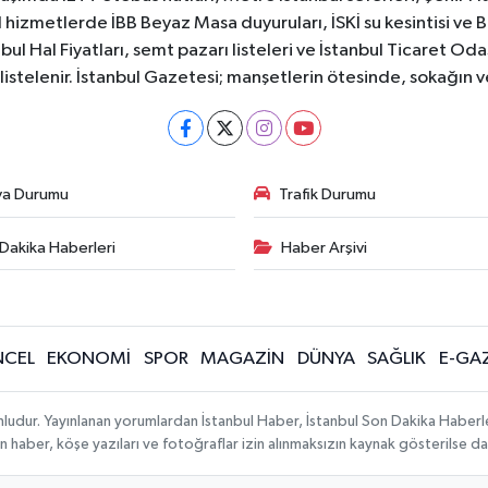
 hizmetlerde İBB Beyaz Masa duyuruları, İSKİ su kesintisi ve 
bul Hal Fiyatları, semt pazarı listeleri ve İstanbul Ticaret Odas
listelenir. İstanbul Gazetesi; manşetlerin ötesinde, sokağın 
va Durumu
Trafik Durumu
Dakika Haberleri
Haber Arşivi
CEL
EKONOMİ
SPOR
MAGAZİN
DÜNYA
SAĞLIK
E-GA
mludur. Yayınlanan yorumlardan İstanbul Haber, İstanbul Son Dakika Haberl
lanan haber, köşe yazıları ve fotoğraflar izin alınmaksızın kaynak gösterilse