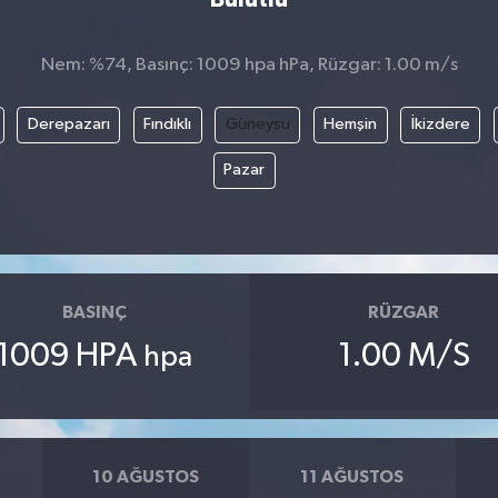
Nem: %74, Basınç: 1009 hpa hPa, Rüzgar: 1.00 m/s
Derepazarı
Fındıklı
Güneysu
Hemşin
İkizdere
Pazar
BASINÇ
RÜZGAR
1009 HPA
1.00 M/S
hpa
10 AĞUSTOS
11 AĞUSTOS