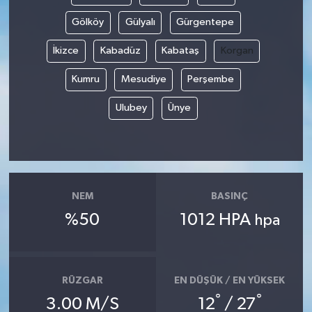
Gölköy
Gülyalı
Gürgentepe
İkizce
Kabadüz
Kabataş
Korgan
Kumru
Mesudiye
Perşembe
Ulubey
Ünye
NEM
BASINÇ
%50
1012 HPA
hpa
RÜZGAR
EN DÜŞÜK / EN YÜKSEK
°
°
3.00 M/S
12
/ 27