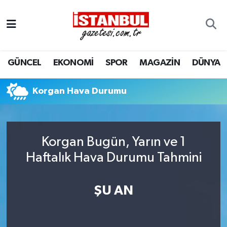
GÜNCEL
Nöbetçi Eczaneler
GÜNCEL
EKONOMİ
SPOR
MAGAZİN
DÜNYA
EKONOMİ
Hava Durumu
İSTANBUL
Trafik Durumu
Korgan Hava Durumu
DÜNYA
Süper Lig Puan Durumu ve Fikstür
Korgan Bugün, Yarın ve 1
SPOR
Tüm Manşetler
Haftalık Hava Durumu Tahmini
MAGAZİN
Son Dakika Haberleri
ŞU AN
KÜLTÜR SANAT
Haber Arşivi
SAĞLIK