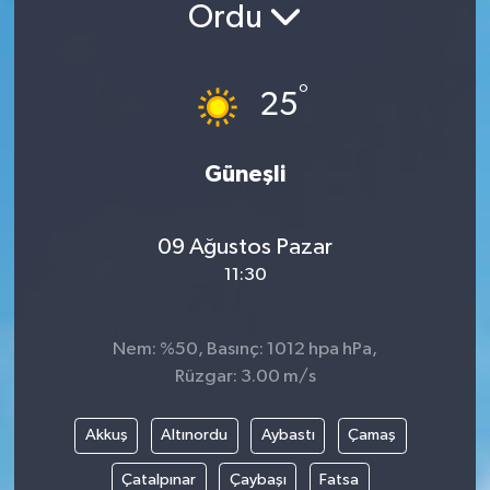
Ordu
BİLİM VE TEKNOLOJİ
°
OTOMOBİL
25
KURUMSAL
Güneşli
09 Ağustos Pazar
11:30
Nem: %50, Basınç: 1012 hpa hPa,
Rüzgar: 3.00 m/s
Akkuş
Altınordu
Aybastı
Çamaş
Çatalpınar
Çaybaşı
Fatsa