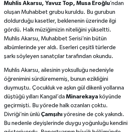
Muhlis Akarsu, Yavuz Top, Musa Eroğlu
’ndan
oluşan Muhabbet grubu kuruldu. Bu gurubun
doldurduğu kasetler, beklenenin üzerinde ilgi
gördü. Halk müziğimizin niteliğini yükseltti.
Muhlis Akarsu, Muhabbet Serisi’nin bütün
albümlerinde yer aldı. Eserleri çeşitli türlerde
şarkı söyleyen sanatçılar tarafından okundu.
Muhlis Akarsu, ailesinin yoksulluğu nedeniyle
öğrenimini sürdürememiş, bunun ezikliğini
duymuştu. Çocukluk ve aşkın gül dikenli yollarına
düştüğü yılları Kangal’da
Minarekaya
köyünde
geçirmişti. Bu yörede halk ozanları çoktu.
Divriği’nin ünlü
Çamşıhı
yöresine de çok yakındı.
Bu nedenle deyişlerinde duygu yoğunluğu kendini
gösteriyordu. Repertuarının büyük bölümünde