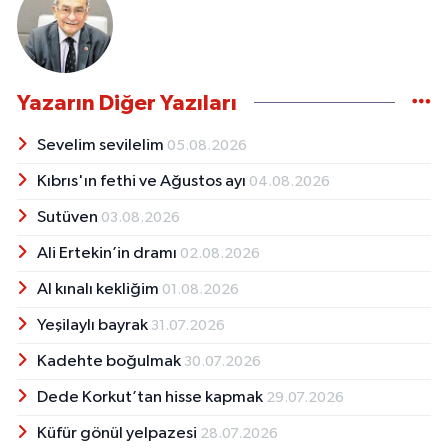
Yazarın Diğer Yazıları
Sevelim sevilelim
05.08.2026
Kıbrıs'ın fethi ve Ağustos ayı
04.08.2026
Sutüven
03.08.2026
Ali Ertekin’in dramı
02.08.2026
Al kınalı kekliğim
01.08.2026
Yeşilaylı bayrak
31.07.2026
Kadehte boğulmak
30.07.2026
Dede Korkut’tan hisse kapmak
29.07.2026
Küfür gönül yelpazesi
28.07.2026