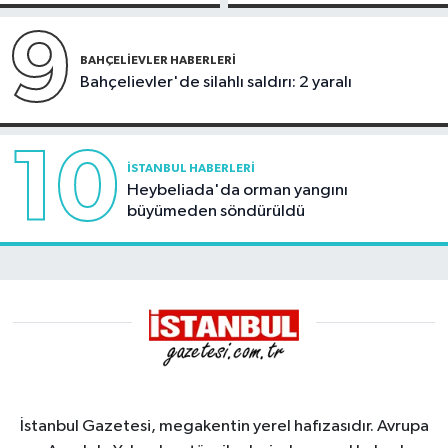
karadan
müdahale
9
BAHÇELIEVLER HABERLERI
Bahçelievler'de silahlı saldırı: 2 yaralı
10
İSTANBUL HABERLERI
Heybeliada'da orman yangını
büyümeden söndürüldü
İstanbul Gazetesi, megakentin yerel hafızasıdır. Avrupa