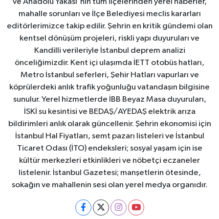
ve Anadolu Yakası'nın tüm ilçelerinden yerel haberler,
mahalle sorunları ve İlçe Belediyesi meclis kararları
editörlerimizce takip edilir. Şehrin en kritik gündemi olan
kentsel dönüşüm projeleri, riskli yapı duyuruları ve
Kandilli verileriyle İstanbul deprem analizi
önceliğimizdir. Kent içi ulaşımda İETT otobüs hatları,
Metro İstanbul seferleri, Şehir Hatları vapurları ve
köprülerdeki anlık trafik yoğunluğu vatandaşın bilgisine
sunulur. Yerel hizmetlerde İBB Beyaz Masa duyuruları,
İSKİ su kesintisi ve BEDAŞ/AYEDAŞ elektrik arıza
bildirimleri anlık olarak güncellenir. Şehrin ekonomisi için
İstanbul Hal Fiyatları, semt pazarı listeleri ve İstanbul
Ticaret Odası (İTO) endeksleri; sosyal yaşam için ise
kültür merkezleri etkinlikleri ve nöbetçi eczaneler
listelenir. İstanbul Gazetesi; manşetlerin ötesinde,
sokağın ve mahallenin sesi olan yerel medya organıdır.