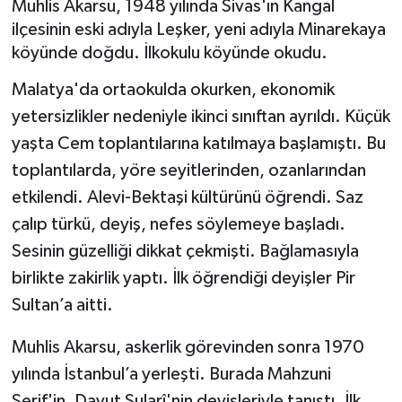
Muhlis Akarsu, 1948 yılında Sivas'ın Kangal
ilçesinin eski adıyla Leşker, yeni adıyla Minarekaya
BİLİM VE TEKNOLOJİ
köyünde doğdu. İlkokulu köyünde okudu.
OTOMOBİL
Malatya'da ortaokulda okurken, ekonomik
yetersizlikler nedeniyle ikinci sınıftan ayrıldı. Küçük
KURUMSAL
yaşta Cem toplantılarına katılmaya başlamıştı. Bu
toplantılarda, yöre seyitlerinden, ozanlarından
etkilendi. Alevi-Bektaşi kültürünü öğrendi. Saz
çalıp türkü, deyiş, nefes söylemeye başladı.
Sesinin güzelliği dikkat çekmişti. Bağlamasıyla
birlikte zakirlik yaptı. İlk öğrendiği deyişler Pir
Sultan’a aitti.
Muhlis Akarsu, askerlik görevinden sonra 1970
yılında İstanbul’a yerleşti. Burada Mahzuni
Şerif'in, Davut Sularî'nin deyişleriyle tanıştı. İlk