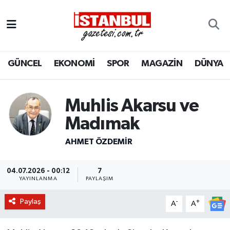
GÜNCEL
Nöbetçi Eczaneler
GÜNCEL
EKONOMİ
SPOR
MAGAZİN
DÜNYA
EKONOMİ
Hava Durumu
İSTANBUL
Trafik Durumu
Muhlis Akarsu ve
DÜNYA
Süper Lig Puan Durumu ve Fikstür
Madımak
AHMET ÖZDEMIR
SPOR
Tüm Manşetler
MAGAZİN
Son Dakika Haberleri
04.07.2026 - 00:12
7
YAYINLANMA
PAYLAŞIM
KÜLTÜR SANAT
Haber Arşivi
Paylaş
-
+
A
A
SAĞLIK