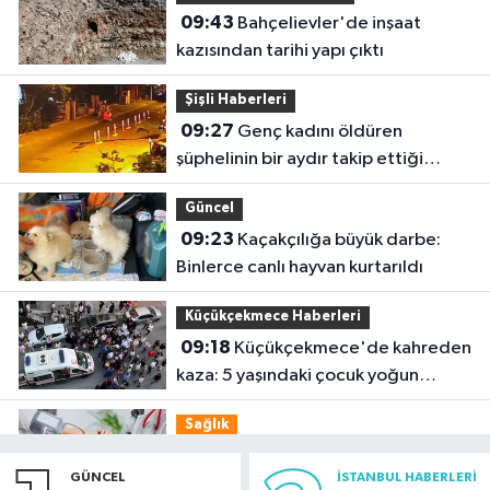
09:43
Bahçelievler'de inşaat
kazısından tarihi yapı çıktı
Şişli Haberleri
09:27
Genç kadını öldüren
şüphelinin bir aydır takip ettiği
belirlendi
Güncel
09:23
Kaçakçılığa büyük darbe:
Binlerce canlı hayvan kurtarıldı
Küçükçekmece Haberleri
09:18
Küçükçekmece'de kahreden
kaza: 5 yaşındaki çocuk yoğun
bakımda
Sağlık
09:15
Uzmandan tansiyon
GÜNCEL
İSTANBUL HABERLERI
hastalarına sıcak hava uyarısı