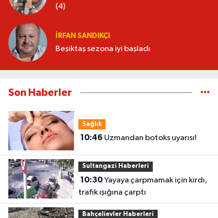
(4)
İRFAN SANDIKÇI
Beşiktaş sezona iyi başladı
Son Haberler
Sağlık
10:46
Uzmandan botoks uyarısı!
Sultangazi Haberleri
10:30
Yayaya çarpmamak için kırdı,
trafik ışığına çarptı
Bahçelievler Haberleri