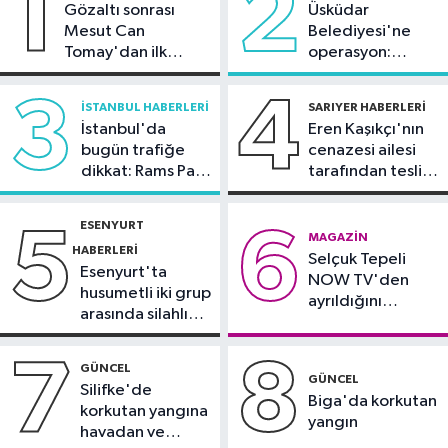
1
2
Gözaltı sonrası
Üsküdar
Mesut Can
Belediyesi'ne
Güncel
Tomay'dan ilk
operasyon:
09:12
Tercih maratonunda son
açıklama
Sinem Dedetaş'a
günler: Uzmanlardan önemli
tutuklama talebi
3
4
İSTANBUL HABERLERI
SARIYER HABERLERI
tavsiyeler
İstanbul'da
Eren Kaşıkçı'nın
Güncel
bugün trafiğe
cenazesi ailesi
08:57
Yüksek sıcaklık alarmı: Güneş
dikkat: Rams Park
tarafından teslim
altında çalışmaya öğle yasağı
çevresinde bazı
alındı
yollar kapatılacak
ESENYURT
5
6
Spor
MAGAZIN
HABERLERI
Selçuk Tepeli
00:51
Fenerbahçe tur için avantajı
Esenyurt'ta
NOW TV'den
yakaladı
husumetli iki grup
ayrıldığını
arasında silahlı
duyurdu
kavga
7
8
GÜNCEL
GÜNCEL
Silifke'de
Biga'da korkutan
korkutan yangına
yangın
havadan ve