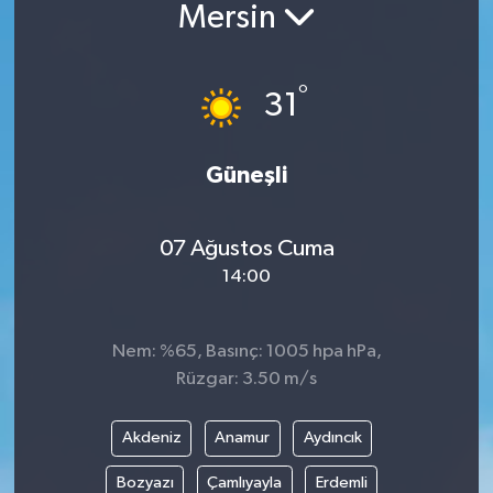
Mersin
BİLİM VE TEKNOLOJİ
°
OTOMOBİL
31
KURUMSAL
Güneşli
07 Ağustos Cuma
14:00
Nem: %65, Basınç: 1005 hpa hPa,
Rüzgar: 3.50 m/s
Akdeniz
Anamur
Aydıncık
Bozyazı
Çamlıyayla
Erdemli