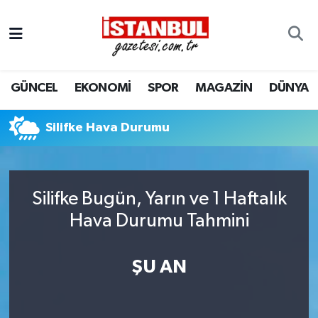
GÜNCEL
Nöbetçi Eczaneler
GÜNCEL
EKONOMİ
SPOR
MAGAZİN
DÜNYA
EKONOMİ
Hava Durumu
İSTANBUL
Trafik Durumu
Silifke Hava Durumu
DÜNYA
Süper Lig Puan Durumu ve Fikstür
Silifke Bugün, Yarın ve 1 Haftalık
SPOR
Tüm Manşetler
Hava Durumu Tahmini
MAGAZİN
Son Dakika Haberleri
ŞU AN
KÜLTÜR SANAT
Haber Arşivi
SAĞLIK