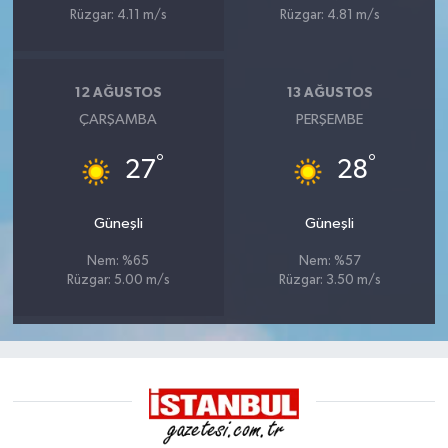
Rüzgar: 4.11 m/s
Rüzgar: 4.81 m/s
12 AĞUSTOS
13 AĞUSTOS
ÇARŞAMBA
PERŞEMBE
°
°
27
28
Güneşli
Güneşli
Nem: %65
Nem: %57
Rüzgar: 5.00 m/s
Rüzgar: 3.50 m/s