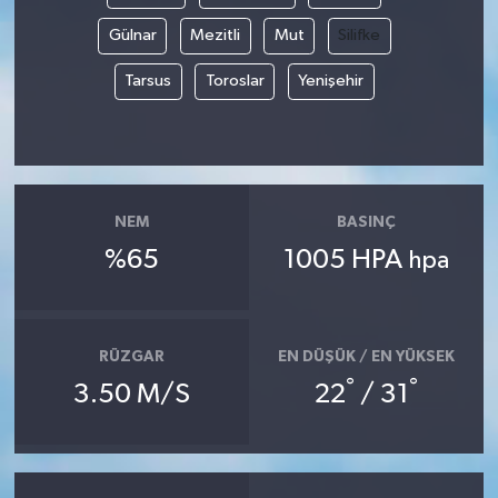
Gülnar
Mezitli
Mut
Silifke
Tarsus
Toroslar
Yenişehir
NEM
BASINÇ
%65
1005 HPA
hpa
RÜZGAR
EN DÜŞÜK / EN YÜKSEK
°
°
3.50 M/S
22
/ 31