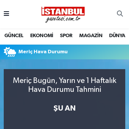
GÜNCEL
Nöbetçi Eczaneler
GÜNCEL
EKONOMİ
SPOR
MAGAZİN
DÜNYA
EKONOMİ
Hava Durumu
İSTANBUL
Trafik Durumu
Meriç Hava Durumu
DÜNYA
Süper Lig Puan Durumu ve Fikstür
Meriç Bugün, Yarın ve 1 Haftalık
SPOR
Tüm Manşetler
Hava Durumu Tahmini
MAGAZİN
Son Dakika Haberleri
ŞU AN
KÜLTÜR SANAT
Haber Arşivi
SAĞLIK