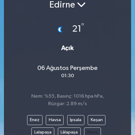
Edirne
BİLİM VE TEKNOLOJİ
°
OTOMOBİL
21
KURUMSAL
Açık
06 Ağustos Perşembe
01:30
Nem: %55, Basınç: 1016 hpa hPa,
Rüzgar: 2.89 m/s
Enez
Havsa
İpsala
Keşan
Lalapaşa
Lâlapaşa
Meriç