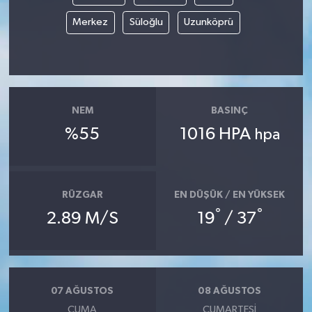
Merkez
Süloğlu
Uzunköprü
NEM
BASINÇ
%55
1016 HPA
hpa
RÜZGAR
EN DÜŞÜK / EN YÜKSEK
°
°
2.89 M/S
19
/ 37
07 AĞUSTOS
08 AĞUSTOS
CUMA
CUMARTESI