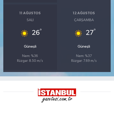
11 AĞUSTOS
12 AĞUSTOS
SALI
ÇARŞAMBA
°
°
26
27
Güneşli
Güneşli
Nem: %36
Nem: %37
Rüzgar: 8.50 m/s
Rüzgar: 7.69 m/s