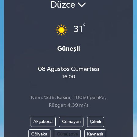
Düzce
BİLİM VE TEKNOLOJİ
°
OTOMOBİL
31
KURUMSAL
Güneşli
08 Ağustos Cumartesi
16:00
Nem: %36, Basınç: 1009 hpa hPa,
Rüzgar: 4.39 m/s
Akçakoca
Cumayeri
Çilimli
Gölyaka
Gümüşova
Kaynaşlı