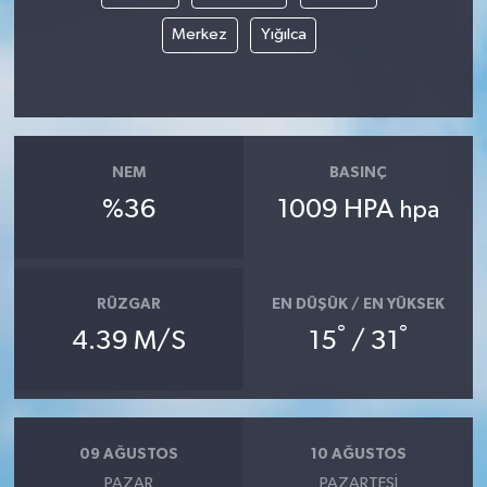
Merkez
Yığılca
NEM
BASINÇ
%36
1009 HPA
hpa
RÜZGAR
EN DÜŞÜK / EN YÜKSEK
°
°
4.39 M/S
15
/ 31
09 AĞUSTOS
10 AĞUSTOS
PAZAR
PAZARTESI