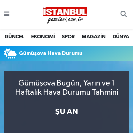
GÜNCEL
Nöbetçi Eczaneler
GÜNCEL
EKONOMİ
SPOR
MAGAZİN
DÜNYA
EKONOMİ
Hava Durumu
İSTANBUL
Trafik Durumu
Gümüşova Hava Durumu
DÜNYA
Süper Lig Puan Durumu ve Fikstür
Gümüşova Bugün, Yarın ve 1
SPOR
Tüm Manşetler
Haftalık Hava Durumu Tahmini
MAGAZİN
Son Dakika Haberleri
ŞU AN
KÜLTÜR SANAT
Haber Arşivi
SAĞLIK