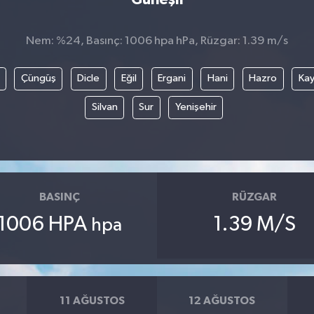
Nem: %24, Basınç: 1006 hpa hPa, Rüzgar: 1.39 m/s
Çüngüş
Dicle
Eğil
Ergani
Hani
Hazro
Kay
Silvan
Sur
Yenişehir
BASINÇ
RÜZGAR
1006 HPA
1.39 M/S
hpa
11 AĞUSTOS
12 AĞUSTOS