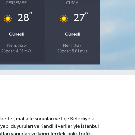
PERŞEMBE
CUMA
°
°
28
27
Güneşli
Güneşli
Nem: %26
Nem: %27
Rüzgar: 4.31 m/s
Rüzgar: 5.81 m/s
erler, mahalle sorunları ve İlçe Belediyesi
yapı duyuruları ve Kandilli verileriyle İstanbul
ları vapurları ve köprülerdeki anlık trafik