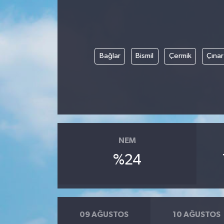
BİLİM VE TEKNOLOJİ
OTOMOBİL
Bağlar
Bismil
Çermik
Çınar
KURUMSAL
NEM
%24
09 AĞUSTOS
10 AĞUSTOS