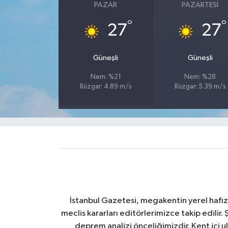
PAZAR
PAZARTESI
°
°
27
27
Güneşli
Güneşli
Nem: %21
Nem: %28
Rüzgar: 4.89 m/s
Rüzgar: 5.39 m/s
İstanbul Gazetesi, megakentin yerel hafıza
meclis kararları editörlerimizce takip edilir. 
deprem analizi önceliğimizdir. Kent içi ul