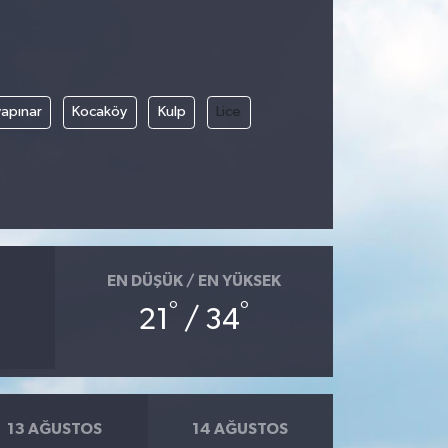
apınar
Kocaköy
Kulp
Lice
EN DÜŞÜK / EN YÜKSEK
°
°
21
/ 34
13 AĞUSTOS
14 AĞUSTOS