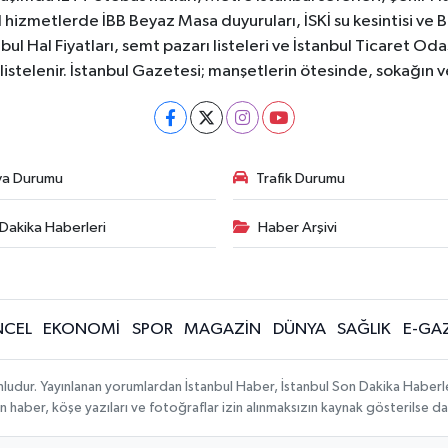
 hizmetlerde İBB Beyaz Masa duyuruları, İSKİ su kesintisi ve 
bul Hal Fiyatları, semt pazarı listeleri ve İstanbul Ticaret Odas
listelenir. İstanbul Gazetesi; manşetlerin ötesinde, sokağın 
va Durumu
Trafik Durumu
Dakika Haberleri
Haber Arşivi
CEL
EKONOMİ
SPOR
MAGAZİN
DÜNYA
SAĞLIK
E-GA
mludur. Yayınlanan yorumlardan İstanbul Haber, İstanbul Son Dakika Haberl
lanan haber, köşe yazıları ve fotoğraflar izin alınmaksızın kaynak gösterilse