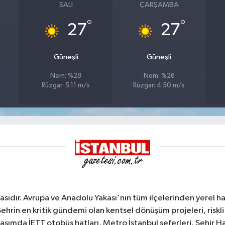
SALI
ÇARŞAMBA
°
°
27
27
Güneşli
Güneşli
Nem: %28
Nem: %26
Rüzgar: 5.11 m/s
Rüzgar: 4.50 m/s
sıdır. Avrupa ve Anadolu Yakası'nın tüm ilçelerinden yerel hab
Şehrin en kritik gündemi olan kentsel dönüşüm projeleri, riskli 
aşımda İETT otobüs hatları, Metro İstanbul seferleri, Şehir Hat