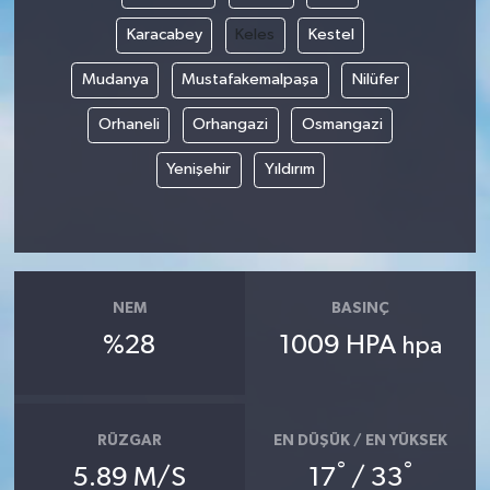
Karacabey
Keles
Kestel
Mudanya
Mustafakemalpaşa
Nilüfer
Orhaneli
Orhangazi
Osmangazi
Yenişehir
Yıldırım
NEM
BASINÇ
%28
1009 HPA
hpa
RÜZGAR
EN DÜŞÜK / EN YÜKSEK
°
°
5.89 M/S
17
/ 33