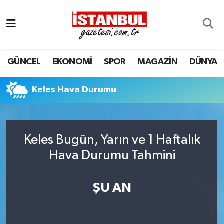
GÜNCEL
Nöbetçi Eczaneler
GÜNCEL
EKONOMİ
SPOR
MAGAZİN
DÜNYA
EKONOMİ
Hava Durumu
İSTANBUL
Trafik Durumu
Keles Hava Durumu
DÜNYA
Süper Lig Puan Durumu ve Fikstür
Keles Bugün, Yarın ve 1 Haftalık
SPOR
Tüm Manşetler
Hava Durumu Tahmini
MAGAZİN
Son Dakika Haberleri
ŞU AN
KÜLTÜR SANAT
Haber Arşivi
SAĞLIK