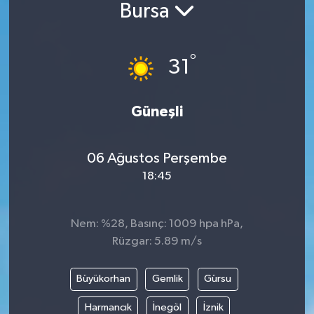
Bursa
BİLİM VE TEKNOLOJİ
°
OTOMOBİL
31
KURUMSAL
Güneşli
06 Ağustos Perşembe
18:45
Nem: %28, Basınç: 1009 hpa hPa,
Rüzgar: 5.89 m/s
Büyükorhan
Gemlik
Gürsu
Harmancık
İnegöl
İznik