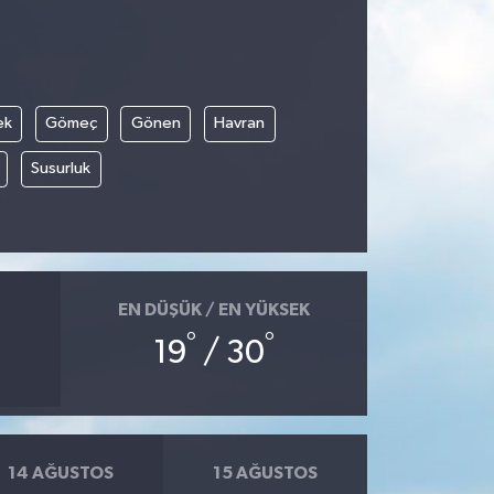
ek
Gömeç
Gönen
Havran
Susurluk
EN DÜŞÜK / EN YÜKSEK
°
°
19
/ 30
14 AĞUSTOS
15 AĞUSTOS