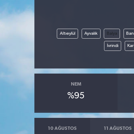
BİLİM VE TEKNOLOJİ
OTOMOBİL
Altıeylül
Ayvalık
Balya
Ban
KURUMSAL
İvrindi
Kar
NEM
%95
10 AĞUSTOS
11 AĞUSTOS