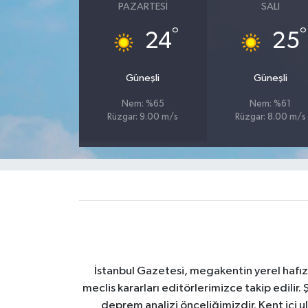
PAZARTESI
SALI
°
°
24
25
Güneşli
Güneşli
Nem: %65
Nem: %61
Rüzgar: 9.00 m/s
Rüzgar: 8.00 m/s
İstanbul Gazetesi, megakentin yerel hafıza
meclis kararları editörlerimizce takip edilir. 
deprem analizi önceliğimizdir. Kent içi ul