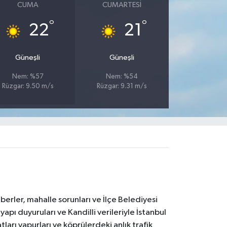
CUMA
CUMARTESI
°
°
22
21
Güneşli
Güneşli
Nem: %57
Nem: %54
Rüzgar: 9.50 m/s
Rüzgar: 9.31 m/s
erler, mahalle sorunları ve İlçe Belediyesi
yapı duyuruları ve Kandilli verileriyle İstanbul
ları vapurları ve köprülerdeki anlık trafik