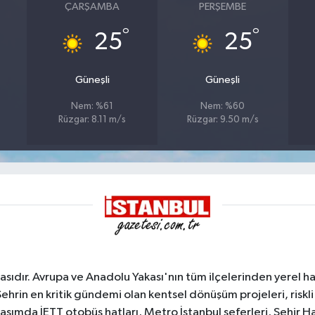
ÇARŞAMBA
PERŞEMBE
°
°
25
25
Güneşli
Güneşli
Nem: %61
Nem: %60
Rüzgar: 8.11 m/s
Rüzgar: 9.50 m/s
sıdır. Avrupa ve Anadolu Yakası'nın tüm ilçelerinden yerel hab
Şehrin en kritik gündemi olan kentsel dönüşüm projeleri, riskli 
aşımda İETT otobüs hatları, Metro İstanbul seferleri, Şehir Hat