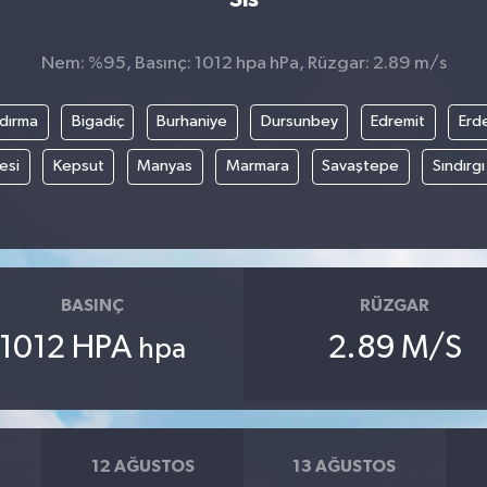
Nem: %95, Basınç: 1012 hpa hPa, Rüzgar: 2.89 m/s
dırma
Bigadiç
Burhaniye
Dursunbey
Edremit
Erd
esi
Kepsut
Manyas
Marmara
Savaştepe
Sındırgı
BASINÇ
RÜZGAR
1012 HPA
2.89 M/S
hpa
12 AĞUSTOS
13 AĞUSTOS