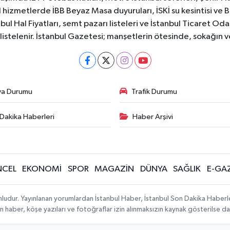
 hizmetlerde İBB Beyaz Masa duyuruları, İSKİ su kesintisi ve 
bul Hal Fiyatları, semt pazarı listeleri ve İstanbul Ticaret Odas
listelenir. İstanbul Gazetesi; manşetlerin ötesinde, sokağın 
va Durumu
Trafik Durumu
Dakika Haberleri
Haber Arşivi
CEL
EKONOMİ
SPOR
MAGAZİN
DÜNYA
SAĞLIK
E-GA
mludur. Yayınlanan yorumlardan İstanbul Haber, İstanbul Son Dakika Haberl
lanan haber, köşe yazıları ve fotoğraflar izin alınmaksızın kaynak gösterilse