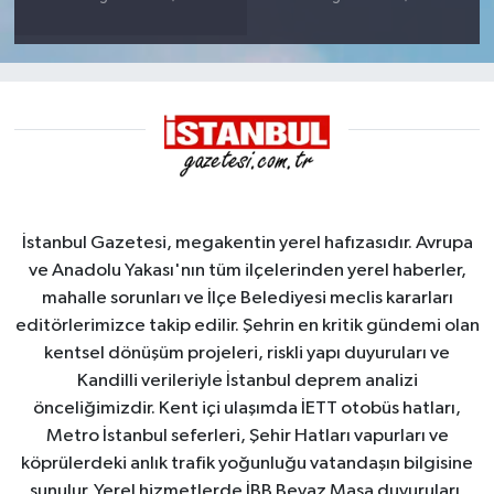
İstanbul Gazetesi, megakentin yerel hafızasıdır. Avrupa
ve Anadolu Yakası'nın tüm ilçelerinden yerel haberler,
mahalle sorunları ve İlçe Belediyesi meclis kararları
editörlerimizce takip edilir. Şehrin en kritik gündemi olan
kentsel dönüşüm projeleri, riskli yapı duyuruları ve
Kandilli verileriyle İstanbul deprem analizi
önceliğimizdir. Kent içi ulaşımda İETT otobüs hatları,
Metro İstanbul seferleri, Şehir Hatları vapurları ve
köprülerdeki anlık trafik yoğunluğu vatandaşın bilgisine
sunulur. Yerel hizmetlerde İBB Beyaz Masa duyuruları,