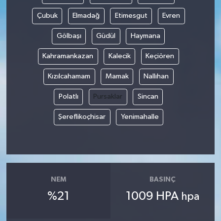
Çubuk
Elmadağ
Etimesgut
Evren
Gölbaşı
Güdül
Haymana
Kahramankazan
Kalecik
Keçiören
Kızılcahamam
Mamak
Nallıhan
Polatlı
Pursaklar
Sincan
Şereflikoçhisar
Yenimahalle
NEM
BASINÇ
%21
1009 HPA
hpa