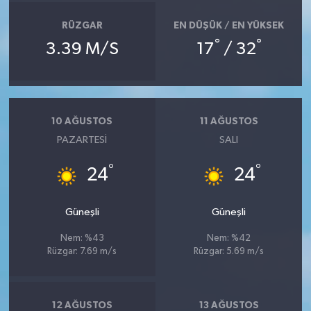
RÜZGAR
EN DÜŞÜK / EN YÜKSEK
°
°
3.39 M/S
17
/ 32
10 AĞUSTOS
11 AĞUSTOS
PAZARTESI
SALI
°
°
24
24
Güneşli
Güneşli
Nem: %43
Nem: %42
Rüzgar: 7.69 m/s
Rüzgar: 5.69 m/s
12 AĞUSTOS
13 AĞUSTOS