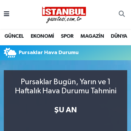
GÜNCEL
Nöbetçi Eczaneler
GÜNCEL
EKONOMİ
SPOR
MAGAZİN
DÜNYA
EKONOMİ
Hava Durumu
İSTANBUL
Trafik Durumu
Pursaklar Hava Durumu
DÜNYA
Süper Lig Puan Durumu ve Fikstür
Pursaklar Bugün, Yarın ve 1
SPOR
Tüm Manşetler
Haftalık Hava Durumu Tahmini
MAGAZİN
Son Dakika Haberleri
ŞU AN
KÜLTÜR SANAT
Haber Arşivi
SAĞLIK