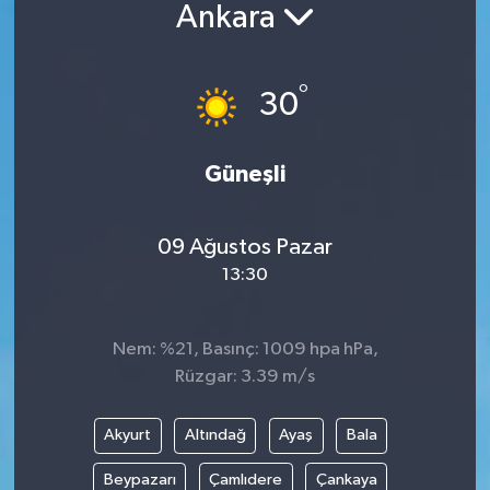
Ankara
BİLİM VE TEKNOLOJİ
°
OTOMOBİL
30
KURUMSAL
Güneşli
09 Ağustos Pazar
13:30
Nem: %21, Basınç: 1009 hpa hPa,
Rüzgar: 3.39 m/s
Akyurt
Altındağ
Ayaş
Bala
Beypazarı
Çamlıdere
Çankaya