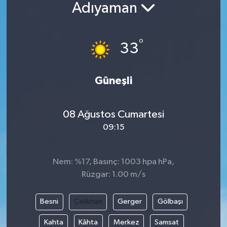
Adıyaman
BİLİM VE TEKNOLOJİ
°
OTOMOBİL
33
KURUMSAL
Güneşli
08 Ağustos Cumartesi
09:15
Nem: %17, Basınç: 1003 hpa hPa,
Rüzgar: 1.00 m/s
Besni
Çelikhan
Gerger
Gölbaşı
Kahta
Kâhta
Merkez
Samsat