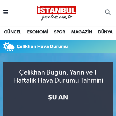
GÜNCEL
Nöbetçi Eczaneler
GÜNCEL
EKONOMİ
SPOR
MAGAZİN
DÜNYA
EKONOMİ
Hava Durumu
İSTANBUL
Trafik Durumu
Çelikhan Hava Durumu
DÜNYA
Süper Lig Puan Durumu ve Fikstür
Çelikhan Bugün, Yarın ve 1
SPOR
Tüm Manşetler
Haftalık Hava Durumu Tahmini
MAGAZİN
Son Dakika Haberleri
ŞU AN
KÜLTÜR SANAT
Haber Arşivi
SAĞLIK