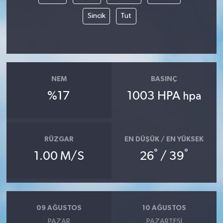
Sincik
Tut
NEM
BASINÇ
%17
1003 HPA
hpa
RÜZGAR
EN DÜŞÜK / EN YÜKSEK
°
°
1.00 M/S
26
/ 39
09 AĞUSTOS
10 AĞUSTOS
PAZAR
PAZARTESI