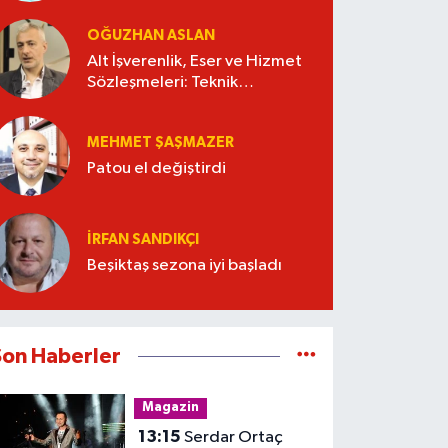
OĞUZHAN ASLAN
Alt İşverenlik, Eser ve Hizmet
Sözleşmeleri: Teknik
Şartnameyi Kim Hazırlamalı?
MEHMET ŞAŞMAZER
Patou el değiştirdi
İRFAN SANDIKÇI
Beşiktaş sezona iyi başladı
Son Haberler
Magazin
13:15
Serdar Ortaç