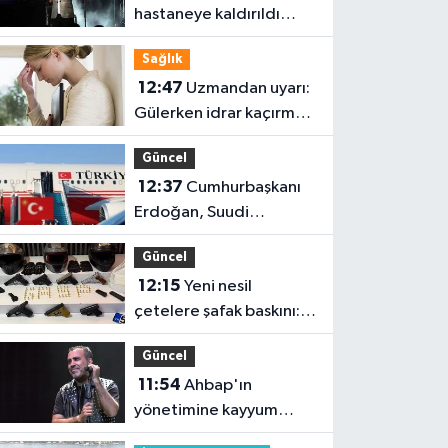
hastaneye kaldırıldı
iddiası!
Sağlık
12:47
Uzmandan uyarı:
Gülerken idrar kaçırmak
normal değil
Güncel
12:37
Cumhurbaşkanı
Erdoğan, Suudi
Arabistan'da
Güncel
12:15
Yeni nesil
çetelere şafak baskını:
32 şüpheli adliyeye sevk
Güncel
edildi
11:54
Ahbap'ın
yönetimine kayyum
atandı