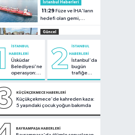
İstanbul Haberleri
11:29
Füze ve İHA'ların
hedefi olan gemi,
İstanbul Boğazı'ndan
Güncel
geçişini tamamladı
10:59
81 ilde okullara
İSTANBUL
İSTANBUL
1
2
30 bin güvenlik görevlisi
HABERLERI
HABERLERI
alınacak
Üsküdar
İstanbul'da
Güncel
Belediyesi'ne
bugün
10:51
Orman
operasyon:
trafiğe
ekiplerinin dikkati
Sinem
dikkat:
faciayı önledi: Şüpheli
Dedetaş'a
Rams Park
3
Güncel
tutuklama
çevresinde
gözaltında
KÜÇÜKÇEKMECE HABERLERI
talebi
bazı yollar
Küçükçekmece'de kahreden kaza:
10:20
Marmaris
kapatılacak
5 yaşındaki çocuk yoğun bakımda
açıklarında deprem
Güncel
4
09:36
BAYRAMPAŞA HABERLERI
Ankara'da