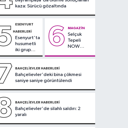
Bayrampaşa'da ölümle sonuçlanan
değnekçilere
kaza: Sürücü gözaltında
operasyon: 10 gözaltı
ESENYURT
5
6
MAGAZIN
HABERLERI
Selçuk
Esenyurt'ta
Tepeli
husumetli
NOW
iki grup
TV'den
arasında
ayrıldığını
silahlı
7
duyurdu
kavga
BAHÇELIEVLER HABERLERI
Bahçelievler'deki bina çökmesi
saniye saniye görüntülendi
8
BAHÇELIEVLER HABERLERI
Bahçelievler'de silahlı saldırı: 2
yaralı