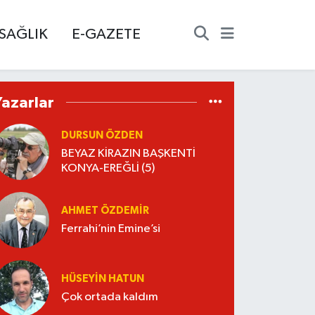
SAĞLIK
E-GAZETE
Yazarlar
DURSUN ÖZDEN
BEYAZ KİRAZIN BAŞKENTİ
KONYA-EREĞLİ (5)
AHMET ÖZDEMIR
Ferrahi’nin Emine’si
HÜSEYIN HATUN
Çok ortada kaldım