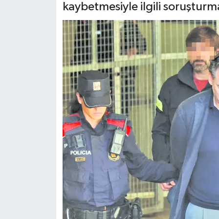
kaybetmesiyle ilgili soruştur
BİLİM VE TEKNOLOJİ
OTOMOBİL
KURUMSAL