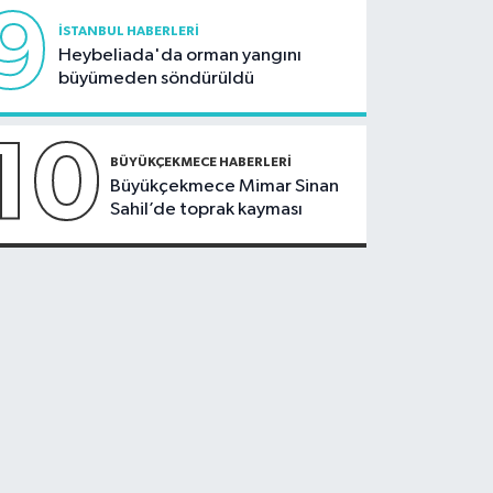
9
İSTANBUL HABERLERI
Heybeliada'da orman yangını
büyümeden söndürüldü
10
BÜYÜKÇEKMECE HABERLERI
Büyükçekmece Mimar Sinan
Sahil’de toprak kayması