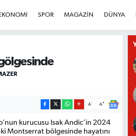
EKONOMİ
SPOR
MAGAZİN
DÜNYA
 gölgesinde
MAZER
-
+
A
A
’nun kurucusu Isak Andic’in 2024
aki Montserrat bölgesinde hayatını