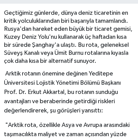
BİLİM VE TEKNOLOJİ
Geçtiğimiz günlerde, dünya deniz ticaretinin en
kritik yolculuklarından biri başarıyla tamamlandı.
OTOMOBİL
Rusya'dan hareket eden büyük bir ticaret gemisi,
Kuzey Deniz Yolu'nu kullanarak üç haftadan kısa
KURUMSAL
bir sürede Şanghay'a ulaştı. Bu rota, geleneksel
Süveyş Kanalı veya Ümit Burnu rotalarına kıyasla
çok daha kısa bir alternatif sunuyor.
Arktik rotanın önemine değinen Yeditepe
Üniversitesi Lojistik Yönetimi Bölümü Başkanı
Prof. Dr. Erkut Akkartal, bu rotanın sunduğu
avantajları ve beraberinde getirdiği riskleri
değerlendirerek, şu görüşleri yansıttı:
"Arktik rota, özellikle Asya ve Avrupa arasındaki
taşımacılıkta maliyet ve zaman açısından yüzde