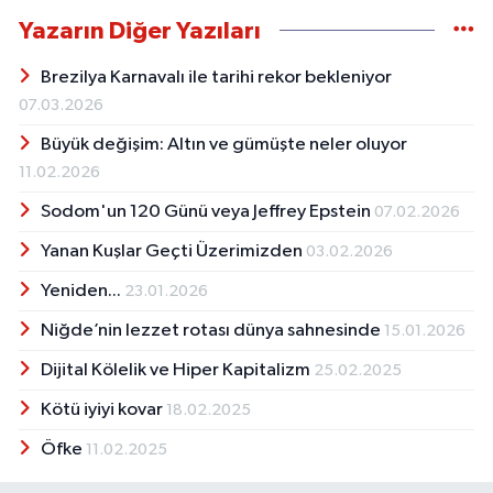
Yazarın Diğer Yazıları
Brezilya Karnavalı ile tarihi rekor bekleniyor
07.03.2026
Büyük değişim: Altın ve gümüşte neler oluyor
11.02.2026
Sodom'un 120 Günü veya Jeffrey Epstein
07.02.2026
Yanan Kuşlar Geçti Üzerimizden
03.02.2026
Yeniden...
23.01.2026
Niğde’nin lezzet rotası dünya sahnesinde
15.01.2026
Dijital Kölelik ve Hiper Kapitalizm
25.02.2025
Kötü iyiyi kovar
18.02.2025
Öfke
11.02.2025