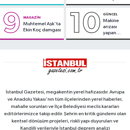
söndürüldü
kayması
9
10
GÜNCEL
MAGAZIN
Makine
Muhtemel Aşk'ta
arızası
Ekin Koç damgası
yapan
tanker,
Yalova
Demirleme
Sahası'na
alındı
İstanbul Gazetesi, megakentin yerel hafızasıdır. Avrupa
ve Anadolu Yakası'nın tüm ilçelerinden yerel haberler,
mahalle sorunları ve İlçe Belediyesi meclis kararları
editörlerimizce takip edilir. Şehrin en kritik gündemi olan
kentsel dönüşüm projeleri, riskli yapı duyuruları ve
Kandilli verileriyle İstanbul deprem analizi