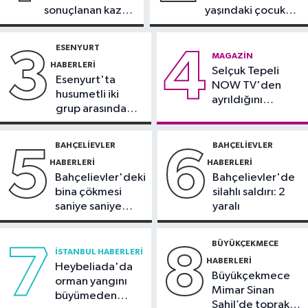
16:21
Fatih Belediyesi tarihî
sonuçlanan kaza:
yaşındaki çocuk
çeşmeleri birer birer ayağa
Sürücü
yoğun bakımda
kaldırıyor
gözaltında
ESENYURT
3
4
Spor
MAGAZIN
HABERLERI
16:18
Selçuk Tepeli
Görme Engelli B1 Milli Takımı,
Esenyurt'ta
NOW TV'den
Avrupa Şampiyonası'na Riva'da
husumetli iki
ayrıldığını
hazırlanıyor
grup arasında
duyurdu
Sultangazi Haberleri
silahlı kavga
13:49
Sultangazi’de temel kazısı
BAHÇELIEVLER
BAHÇELIEVLER
5
6
sırasında 2 bina tahliye edildi
HABERLERI
HABERLERI
Bahçelievler'deki
Bahçelievler'de
bina çökmesi
silahlı saldırı: 2
saniye saniye
yaralı
görüntülendi
BÜYÜKÇEKMECE
7
8
İSTANBUL HABERLERI
HABERLERI
Heybeliada'da
Büyükçekmece
orman yangını
Mimar Sinan
büyümeden
Sahil’de toprak