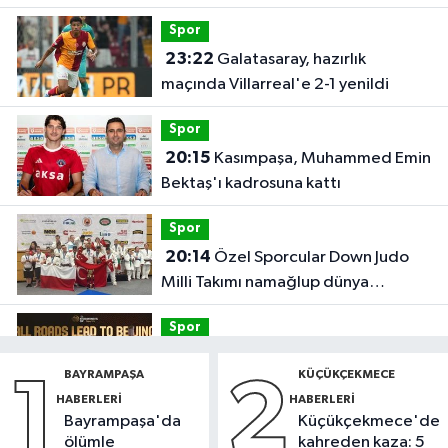
Spor
23:22
Galatasaray, hazırlık
maçında Villarreal'e 2-1 yenildi
Spor
20:15
Kasımpaşa, Muhammed Emin
Bektaş'ı kadrosuna kattı
Spor
20:14
Özel Sporcular Down Judo
Milli Takımı namağlup dünya
şampiyonu
Spor
17:06
FIBA Kıtalararası Kupa
BAYRAMPAŞA
KÜÇÜKÇEKMECE
1
2
2026’da yer alacak takımlar belli
HABERLERI
HABERLERI
oldu
Bayrampaşa'da
Küçükçekmece'de
Fatih Haberleri
ölümle
kahreden kaza: 5