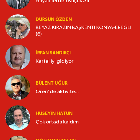
Hayalî’lerden Küçük Ali
DURSUN ÖZDEN
BEYAZ KİRAZIN BAŞKENTİ KONYA-EREĞLİ
(6)
İRFAN SANDIKÇI
Kartal iyi gidiyor
BÜLENT UĞUR
Ören'de aktivite...
HÜSEYIN HATUN
Çok ortada kaldım