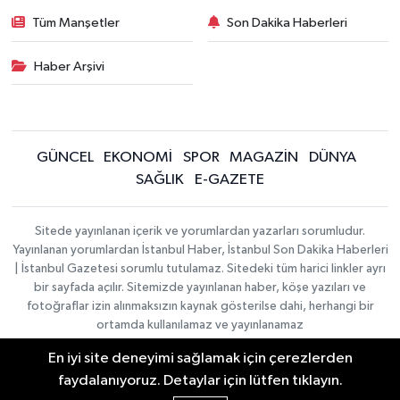
Tüm Manşetler
Son Dakika Haberleri
Haber Arşivi
GÜNCEL
EKONOMİ
SPOR
MAGAZİN
DÜNYA
SAĞLIK
E-GAZETE
Sitede yayınlanan içerik ve yorumlardan yazarları sorumludur.
Yayınlanan yorumlardan İstanbul Haber, İstanbul Son Dakika Haberleri
| İstanbul Gazetesi sorumlu tutulamaz. Sitedeki tüm harici linkler ayrı
bir sayfada açılır. Sitemizde yayınlanan haber, köşe yazıları ve
fotoğraflar izin alınmaksızın kaynak gösterilse dahi, herhangi bir
ortamda kullanılamaz ve yayınlanamaz
En iyi site deneyimi sağlamak için çerezlerden
İletişim
Künye
faydalanıyoruz. Detaylar için lütfen tıklayın.
Haber Yazılımı:
TE Bilişim
|
KURUMSAL
Copyright © 2026