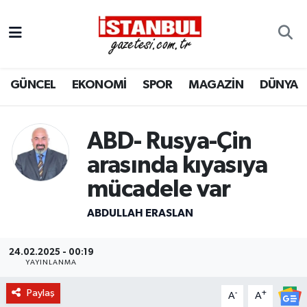
GÜNCEL
Nöbetçi Eczaneler
GÜNCEL
EKONOMİ
SPOR
MAGAZİN
DÜNYA
EKONOMİ
Hava Durumu
İSTANBUL
Trafik Durumu
ABD- Rusya-Çin
DÜNYA
Süper Lig Puan Durumu ve Fikstür
arasında kıyasıya
mücadele var
SPOR
Tüm Manşetler
ABDULLAH ERASLAN
MAGAZİN
Son Dakika Haberleri
24.02.2025 - 00:19
KÜLTÜR SANAT
Haber Arşivi
YAYINLANMA
Paylaş
-
+
SAĞLIK
A
A