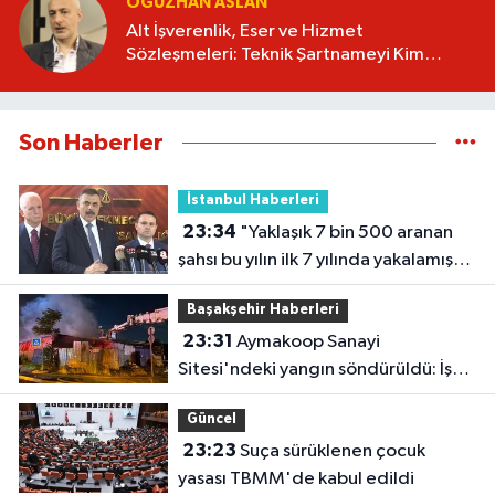
OĞUZHAN ASLAN
Alt İşverenlik, Eser ve Hizmet
Sözleşmeleri: Teknik Şartnameyi Kim
Hazırlamalı?
Son Haberler
İstanbul Haberleri
23:34
"Yaklaşık 7 bin 500 aranan
şahsı bu yılın ilk 7 yılında yakalamış
durumdayız"
Başakşehir Haberleri
23:31
Aymakoop Sanayi
Sitesi'ndeki yangın söndürüldü: İş
yeri kullanılamaz hale geldi
Güncel
23:23
Suça sürüklenen çocuk
yasası TBMM'de kabul edildi