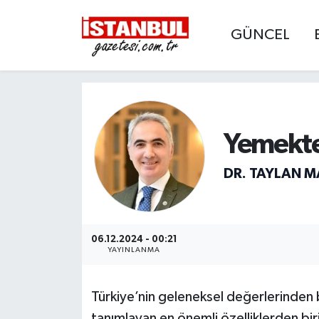
GÜNCEL
GÜNCEL
Nöbetçi Eczaneler
EKONOMİ
Hava Durumu
İSTANBUL
Trafik Durumu
Yemekte
DÜNYA
Süper Lig Puan Durumu ve Fikstür
DR. TAYLAN 
SPOR
Tüm Manşetler
MAGAZİN
Son Dakika Haberleri
06.12.2024 - 00:21
YAYINLANMA
KÜLTÜR SANAT
Haber Arşivi
Türkiye’nin geleneksel değerlerinden b
SAĞLIK
tanımlayan en önemli özelliklerden biri