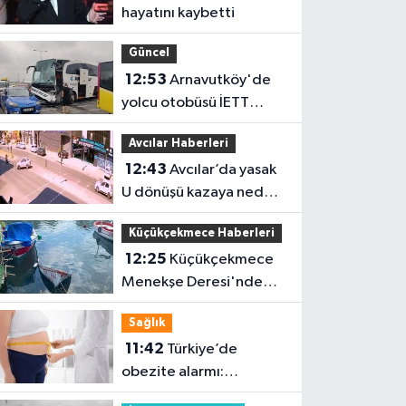
hayatını kaybetti
Güncel
12:53
Arnavutköy'de
yolcu otobüsü İETT
otobüsüne çarptı
Avcılar Haberleri
12:43
Avcılar’da yasak
U dönüşü kazaya neden
oldu
Küçükçekmece Haberleri
12:25
Küçükçekmece
Menekşe Deresi'nde
batık tekneler
Sağlık
karabatakların yuvası
11:42
Türkiye’de
oldu
obezite alarmı:
Kadınlarda oran yüzde