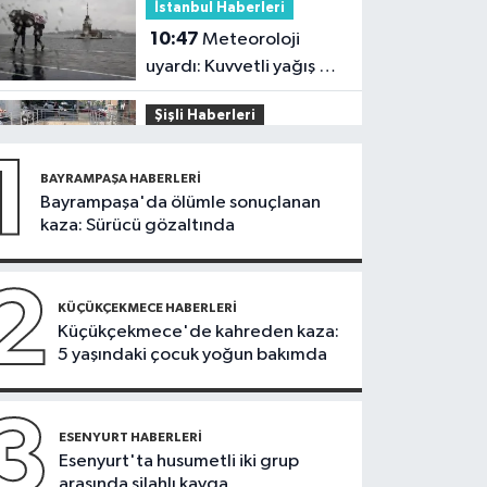
İstanbul Haberleri
40’larda
10:47
Meteoroloji
uyardı: Kuvvetli yağış ve
fırtına geliyor
Şişli Haberleri
10:35
Şişli’de korku
1
dolu anlar! Görme
BAYRAMPAŞA HABERLERI
engelli genç metro
Bayrampaşa'da ölümle sonuçlanan
İstanbul Haberleri
kaza: Sürücü gözaltında
raylarına düştü
10:04
Namaz kılarken
soyuldu! 10 yıllık birikimi
2
saniyeler içinde gitti
KÜÇÜKÇEKMECE HABERLERI
Güncel
Küçükçekmece'de kahreden kaza:
5 yaşındaki çocuk yoğun bakımda
09:56
Sahte tebligat
tuzağı! e-Devlet
bilgilerinizi çaldırmayın
3
DÜNYA
ESENYURT HABERLERI
Esenyurt'ta husumetli iki grup
09:42
Joe Biden’ın
arasında silahlı kavga