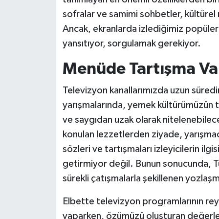
sofralar ve samimi sohbetler, kültürel m
BİLİM VE TEKNOLOJİ
Ancak, ekranlarda izlediğimiz popüler
OTOMOBİL
yansıtıyor, sorgulamak gerekiyor.
Menüde Tartışma Va
KURUMSAL
Televizyon kanallarımızda uzun süredi
yarışmalarında, yemek kültürümüzün tan
ve saygıdan uzak olarak nitelenebilece
konulan lezzetlerden ziyade, yarışmacıla
sözleri ve tartışmaları izleyicilerin ilg
getirmiyor değil. Bunun sonucunda, Tür
sürekli çatışmalarla şekillenen yozlaşmı
Elbette televizyon programlarının reyt
yaparken, özümüzü oluşturan değerler