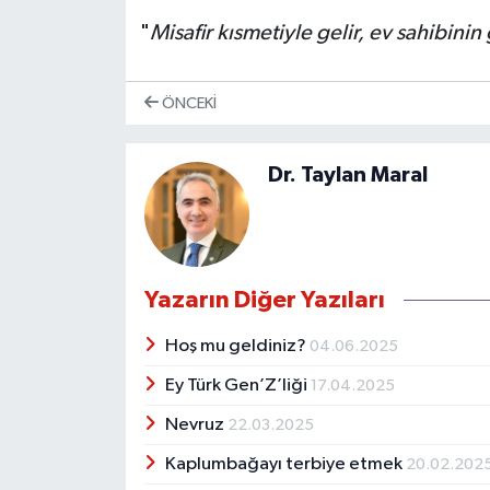
"
Misafir kısmetiyle gelir, ev sahibinin
ÖNCEKI
Dr. Taylan Maral
Yazarın Diğer Yazıları
Hoş mu geldiniz?
04.06.2025
Ey Türk Gen’Z’liği
17.04.2025
Nevruz
22.03.2025
Kaplumbağayı terbiye etmek
20.02.202