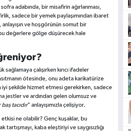
 sofra adabında, bir misafirin ağırlanması,
firlik, sadece bir yemek paylaşımından ibaret
in, anlayışın ve hoşgörünün somut bir
 bu değerlere gölge düşürecek hale
ğreniyor?
k sağlamaya çalışırken kırıcı ifadeler
ansıtmanın ötesinde, onu adeta karikatürize
en iyi şekilde hizmet etmesi gerekirken, sadece
a jestler ve ardından gelen olumsuz ve
r baş tacıdır
" anlayışımızla çelişiyor.
 etkisi ne olabilir? Genç kuşaklar, bu
 tartışmayı, kaba eleştiriyi ve saygısızlığı