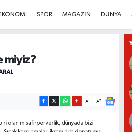
EKONOMİ
SPOR
MAGAZİN
DÜNYA
 miyiz?
MARAL
-
+
A
A
iri olan misafirperverlik, dünyada bizi
. Sıcak karşılamalar, ikramlarla donatılmış