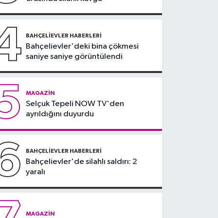
kanseri yayıldı: Oğlu
Hunter Biden’dan
4
açıklama
BAHÇELIEVLER HABERLERI
Bahçelievler'deki bina çökmesi
saniye saniye görüntülendi
5
MAGAZIN
Selçuk Tepeli NOW TV'den
ayrıldığını duyurdu
6
BAHÇELIEVLER HABERLERI
Bahçelievler'de silahlı saldırı: 2
yaralı
MAGAZIN