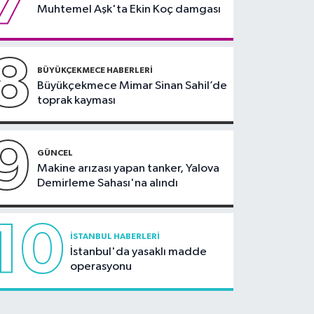
7
Muhtemel Aşk'ta Ekin Koç damgası
8
BÜYÜKÇEKMECE HABERLERI
Büyükçekmece Mimar Sinan Sahil’de
toprak kayması
9
GÜNCEL
Makine arızası yapan tanker, Yalova
Demirleme Sahası'na alındı
10
İSTANBUL HABERLERI
İstanbul'da yasaklı madde
operasyonu