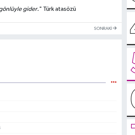
 gönlüyle gider
." Türk atasözü
SONRAKI
5