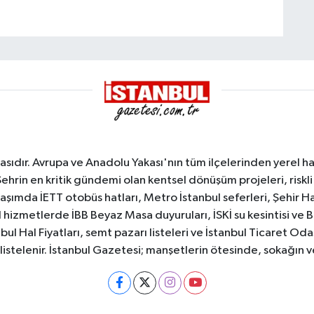
sıdır. Avrupa ve Anadolu Yakası'nın tüm ilçelerinden yerel hab
Şehrin en kritik gündemi olan kentsel dönüşüm projeleri, riskli 
aşımda İETT otobüs hatları, Metro İstanbul seferleri, Şehir Hat
 hizmetlerde İBB Beyaz Masa duyuruları, İSKİ su kesintisi ve 
bul Hal Fiyatları, semt pazarı listeleri ve İstanbul Ticaret Odas
listelenir. İstanbul Gazetesi; manşetlerin ötesinde, sokağın 