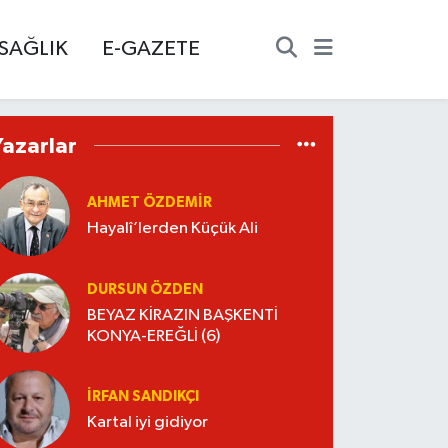
SAĞLIK
E-GAZETE
Yazarlar
AHMET ÖZDEMIR
Hayalî’lerden Küçük Ali
DURSUN ÖZDEN
BEYAZ KİRAZIN BAŞKENTİ
KONYA-EREĞLİ (6)
İRFAN SANDIKÇI
Kartal iyi gidiyor