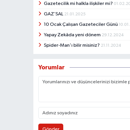
Gazetecilik mi halkla ilişkiler mi?
01.02.2
GAZ’SAL
21.01.2025
10 Ocak Çalışan Gazeteciler Günü
10.01
Yapay Zekâda yeni dönem
29.12.2024
Spider-Man'ı bilir misiniz?
21.11.2024
Yorumlar
Gönder