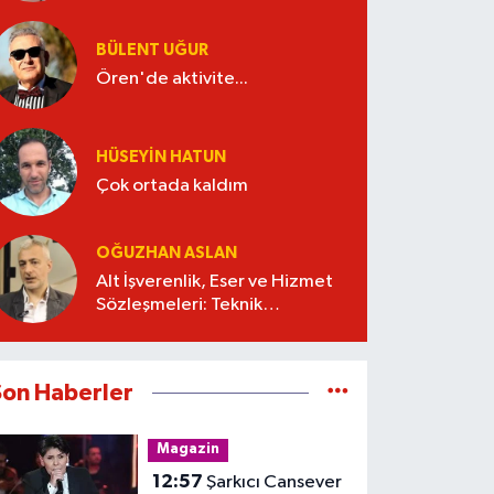
BÜLENT UĞUR
Ören'de aktivite...
HÜSEYIN HATUN
Çok ortada kaldım
OĞUZHAN ASLAN
Alt İşverenlik, Eser ve Hizmet
Sözleşmeleri: Teknik
Şartnameyi Kim Hazırlamalı?
Son Haberler
Magazin
12:57
Şarkıcı Cansever