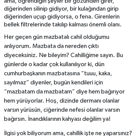
ama, öğrendiğin şeyler bir gözünden girer,
diğerinden silinip gidiyor, bir kulağından girip
BİLİM VE TEKNOLOJİ
diğerinden uçup gidiyorsa, o fena. Girenlerin
bellek filtrelerinde takılıp kalması önemli olanı.
OTOMOBİL
Her geçen gün mazbatalı cahil olduğumu
KURUMSAL
anlıyorum. Mazbata da nereden çıktı
diyeceksiniz. Ne bileyim? Cahilliğime sayın. Bu
günlerde o kadar çok kullanılıyor ki, dün
cumhurbaşkanın mazbatasına “tuuu, kaka,
sayılmaz” diyenler, bugün kendileri için
“mazbatam da mazbatam” diye hem bağırıyor
hem yürüyorlar. Hoş, dizinde dermanı olanlar
varsın yürüsün, ciğerinde nefesi olanlar varsın
bağırsın. İnandıklarının kahyası değilim ya!
İlgisi yok biliyorum ama, cahillik işte ne yaparsınız?