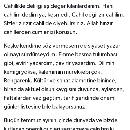
Cahillikle deliliği eş değer kılanlardanım. Hani
cahilim dedim ya, kesmedi. Cahil değil zır cahilim.
Sizler zır zır cahil de diyebilirsiniz. Allah hınzır
cahillerden cümlenizi korusun.
Keşke kendime söz vermesem de siyaset yazarı
olmayı sürdürseydim. Emme basma tulumbası
gibi, evirir yazardım, çevirir yazardım. Dilimin
kemiği yoksa, kalemimin mürekkebi çok.
Rengarenk. Kültür ve sanat alametine binince,
biraz da aktüel olsun kaygısını duyunca, aylardan,
haftalardan vaz geçtim, tarih şeridinde önemli
günler listesine bile bakıyorsunuz.
Bugün temmuz ayının içinde dünyada ve bizde
kutlanan önemli günleri saptamaya çalıştım ki,