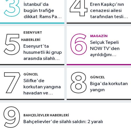
3
4
İstanbul'da
Eren Kaşıkçı'nın
Magazin
bugün trafiğe
cenazesi ailesi
13:44
Ertuğrul Özkök ifade vermek
dikkat: Rams Park
tarafından teslim
için adliyeye geldi
çevresinde bazı
alındı
yollar kapatılacak
ESENYURT
5
6
Esenyurt Haberleri
MAGAZIN
HABERLERI
Selçuk Tepeli
13:34
Esenyurt Belediyesi ihtiyaç
Esenyurt'ta
NOW TV'den
sahiplerinin evlerini temizliyor
husumetli iki grup
ayrıldığını
arasında silahlı
duyurdu
kavga
7
8
GÜNCEL
GÜNCEL
Silifke'de
Biga'da korkutan
korkutan yangına
yangın
havadan ve
karadan
müdahale
9
BAHÇELIEVLER HABERLERI
Bahçelievler'de silahlı saldırı: 2 yaralı