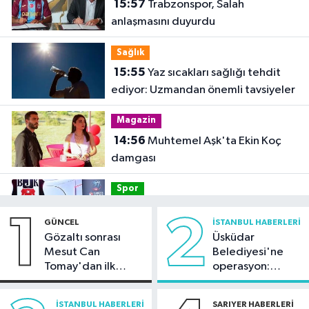
15:57
Trabzonspor, Salah
anlaşmasını duyurdu
Sağlık
15:55
Yaz sıcakları sağlığı tehdit
ediyor: Uzmandan önemli tavsiyeler
Magazin
14:56
Muhtemel Aşk'ta Ekin Koç
damgası
Spor
14:46
Basketbol Süper Ligi’nde
1
2
GÜNCEL
İSTANBUL HABERLERI
yeni sezonun fikstür kura çekimi
Gözaltı sonrası
Üsküdar
yapıldı
Mesut Can
Belediyesi'ne
Güncel
Tomay'dan ilk
operasyon:
14:35
Yangınların vurduğu 5 ilde
açıklama
Sinem Dedetaş'a
hasar tespiti tamamlandı
tutuklama talebi
İSTANBUL HABERLERI
SARIYER HABERLERI