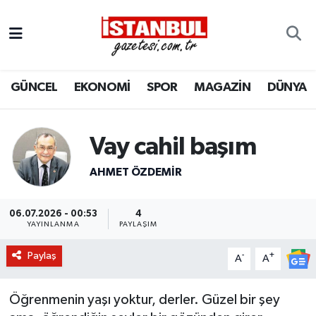
GÜNCEL
Nöbetçi Eczaneler
GÜNCEL
EKONOMİ
SPOR
MAGAZİN
DÜNYA
EKONOMİ
Hava Durumu
İSTANBUL
Trafik Durumu
Vay cahil başım
DÜNYA
Süper Lig Puan Durumu ve Fikstür
AHMET ÖZDEMIR
SPOR
Tüm Manşetler
06.07.2026 - 00:53
4
YAYINLANMA
PAYLAŞIM
MAGAZİN
Son Dakika Haberleri
Paylaş
-
+
A
A
KÜLTÜR SANAT
Haber Arşivi
Öğrenmenin yaşı yoktur, derler. Güzel bir şey
SAĞLIK