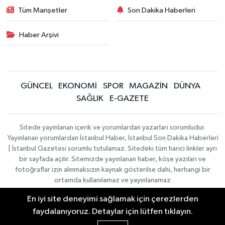
Tüm Manşetler
Son Dakika Haberleri
Haber Arşivi
GÜNCEL
EKONOMİ
SPOR
MAGAZİN
DÜNYA
SAĞLIK
E-GAZETE
Sitede yayınlanan içerik ve yorumlardan yazarları sorumludur.
Yayınlanan yorumlardan İstanbul Haber, İstanbul Son Dakika Haberleri
| İstanbul Gazetesi sorumlu tutulamaz. Sitedeki tüm harici linkler ayrı
bir sayfada açılır. Sitemizde yayınlanan haber, köşe yazıları ve
fotoğraflar izin alınmaksızın kaynak gösterilse dahi, herhangi bir
ortamda kullanılamaz ve yayınlanamaz
En iyi site deneyimi sağlamak için çerezlerden
İletişim
Künye
faydalanıyoruz. Detaylar için lütfen tıklayın.
Haber Yazılımı:
TE Bilişim
|
KURUMSAL
Copyright © 2026