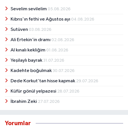
Sevelim sevilelim
05.08.2026
Kıbrıs'ın fethi ve Ağustos ayı
04.08.2026
Sutüven
03.08.2026
Ali Ertekin’in dramı
02.08.2026
Al kınalı kekliğim
01.08.2026
Yeşilaylı bayrak
31.07.2026
Kadehte boğulmak
30.07.2026
Dede Korkut’tan hisse kapmak
29.07.2026
Küfür gönül yelpazesi
28.07.2026
İbrahim Zeki
27.07.2026
Yorumlar