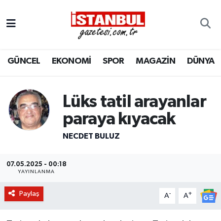
GÜNCEL
Nöbetçi Eczaneler
GÜNCEL
EKONOMİ
SPOR
MAGAZİN
DÜNYA
EKONOMİ
Hava Durumu
İSTANBUL
Trafik Durumu
Lüks tatil arayanlar
DÜNYA
Süper Lig Puan Durumu ve Fikstür
paraya kıyacak
NECDET BULUZ
SPOR
Tüm Manşetler
MAGAZİN
Son Dakika Haberleri
07.05.2025 - 00:18
YAYINLANMA
KÜLTÜR SANAT
Haber Arşivi
Paylaş
-
+
A
A
SAĞLIK