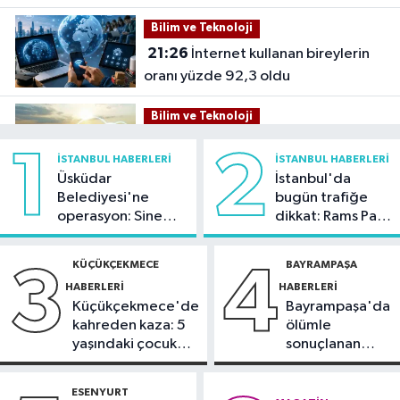
Bilim ve Teknoloji
21:26
İnternet kullanan bireylerin
oranı yüzde 92,3 oldu
Bilim ve Teknoloji
21:23
5G abone sayısı 4 ayda 44,5
1
2
İSTANBUL HABERLERI
İSTANBUL HABERLERI
milyona ulaştı
Üsküdar
İstanbul'da
Belediyesi'ne
bugün trafiğe
Kültür Sanat
operasyon: Sinem
dikkat: Rams Park
21:21
Esenler Belediyesi
Dedetaş'a
çevresinde bazı
vatandaşları yazlık sinemada
tutuklama talebi
yollar kapatılacak
KÜÇÜKÇEKMECE
BAYRAMPAŞA
3
4
buluşturuyor
HABERLERI
HABERLERI
Sağlık
Küçükçekmece'de
Bayrampaşa'da
21:17
"Karaciğerim yağlı"
kahreden kaza: 5
ölümle
demeyin, önlemini alın
yaşındaki çocuk
sonuçlanan
yoğun bakımda
kaza: Sürücü
Spor
gözaltında
ESENYURT