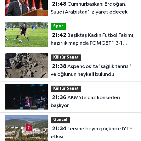
21:48
Cumhurbaşkanı Erdoğan,
Suudi Arabistan'ı ziyaret edecek
Spor
21:42
Beşiktaş Kadın Futbol Takımı,
hazırlık maçında FOMGET'i 3-1
mağlup etti
Kültür Sanat
21:38
Aspendos'ta 'sağlık tanrısı'
ve oğlunun heykeli bulundu
Kültür Sanat
21:36
AKM’de caz konserleri
başlıyor
Güncel
21:34
Tersine beyin göçünde İYTE
etkisi