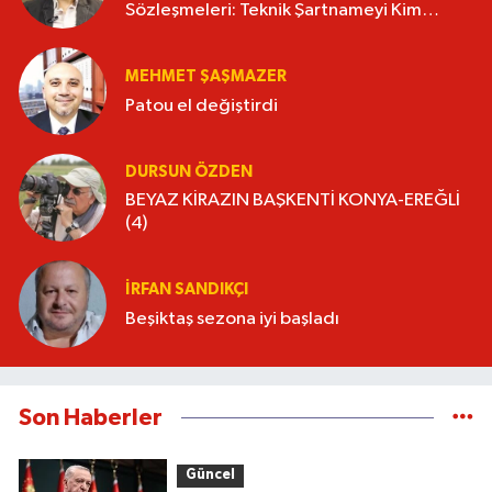
Sözleşmeleri: Teknik Şartnameyi Kim
Hazırlamalı?
MEHMET ŞAŞMAZER
Patou el değiştirdi
DURSUN ÖZDEN
BEYAZ KİRAZIN BAŞKENTİ KONYA-EREĞLİ
(4)
İRFAN SANDIKÇI
Beşiktaş sezona iyi başladı
Son Haberler
Güncel