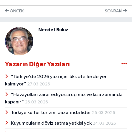
ÖNCEKI
SONRAKI
Necdet Buluz
Yazarın Diğer Yazıları
“Türkiye’de 2026 yazı için lüks otellerde yer
kalmıyor”
27.03.2026
“Havayolları zarar ediyorsa uçmaz ve kısa zamanda
kapanır”
26.03.2026
Türkiye kültür turizmi pazarında lider
25.03.2026
Kuyumcuların döviz satma yetkisi yok
24.03.2026