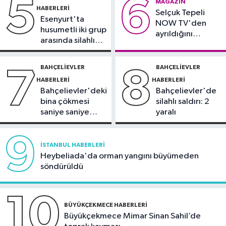
5
6
21:10
Trabzonspor'da Salah
MAGAZIN
HABERLERI
Selçuk Tepeli
yaklaşık 30 bin taraftar önünde imza
Esenyurt'ta
NOW TV'den
attı
husumetli iki grup
ayrıldığını
arasında silahlı
duyurdu
kavga
BAHÇELIEVLER
BAHÇELIEVLER
7
8
HABERLERI
HABERLERI
Bahçelievler'deki
Bahçelievler'de
bina çökmesi
silahlı saldırı: 2
saniye saniye
yaralı
görüntülendi
9
İSTANBUL HABERLERI
Heybeliada'da orman yangını büyümeden
söndürüldü
10
BÜYÜKÇEKMECE HABERLERI
Büyükçekmece Mimar Sinan Sahil’de