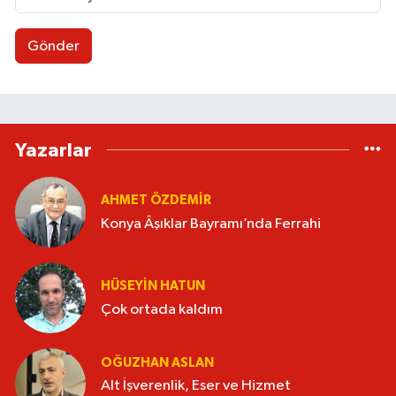
Gönder
Yazarlar
AHMET ÖZDEMIR
Konya Âşıklar Bayramı’nda Ferrahi
HÜSEYIN HATUN
Çok ortada kaldım
OĞUZHAN ASLAN
Alt İşverenlik, Eser ve Hizmet