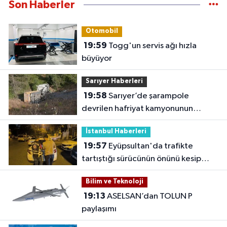
Son Haberler
Otomobil
19:59
Togg'un servis ağı hızla
büyüyor
Sarıyer Haberleri
19:58
Sarıyer’de şarampole
devrilen hafriyat kamyonunun
şoförü yaralandı
İstanbul Haberleri
19:57
Eyüpsultan'da trafikte
tartıştığı sürücünün önünü kesip
tehdit eden saldırgana 180 bin lira
Bilim ve Teknoloji
ceza
19:13
ASELSAN’dan TOLUN P
paylaşımı