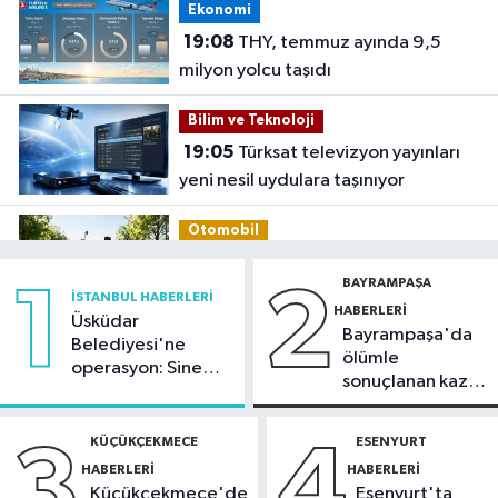
Ekonomi
19:08
THY, temmuz ayında 9,5
milyon yolcu taşıdı
Bilim ve Teknoloji
19:05
Türksat televizyon yayınları
yeni nesil uydulara taşınıyor
Otomobil
19:03
Motosiklet deneyimi denize
BAYRAMPAŞA
1
2
taşınacak
İSTANBUL HABERLERI
HABERLERI
Üsküdar
Bayrampaşa'da
Güncel
Belediyesi'ne
ölümle
operasyon: Sinem
19:00
'Çerçeve yasa' teklifi
sonuçlanan kaza:
Dedetaş'a
komisyonda
Sürücü
tutuklama talebi
gözaltında
KÜÇÜKÇEKMECE
ESENYURT
3
4
Spor
HABERLERI
HABERLERI
18:59
Hamza Yerlikaya: 2028
Küçükçekmece'de
Esenyurt'ta