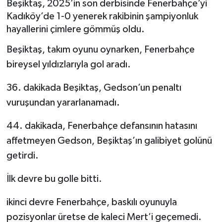
Beşiktaş, 2025’in son derbisinde Fenerbahçe’yi
Kadıköy’de 1-0 yenerek rakibinin şampiyonluk
BİLİM VE TEKNOLOJİ
hayallerini çimlere gömmüş oldu.
OTOMOBİL
Beşiktaş, takım oyunu oynarken, Fenerbahçe
bireysel yıldızlarıyla gol aradı.
KURUMSAL
36. dakikada Beşiktaş, Gedson’un penaltı
vuruşundan yararlanamadı.
44. dakikada, Fenerbahçe defansının hatasını
affetmeyen Gedson, Beşiktaş’ın galibiyet golünü
getirdi.
İlk devre bu golle bitti.
ikinci devre Fenerbahçe, baskılı oyunuyla
pozisyonlar üretse de kaleci Mert’i geçemedi.