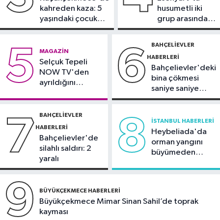
Olimpiyatları'nda modern
kahreden kaza: 5
husumetli iki
pentatlonda büyük başarılar elde
yaşındaki çocuk
grup arasında
İstanbul Haberleri
edeceğiz
yoğun bakımda
silahlı kavga
18:44
Kireçburnu Sahili Antalya
BAHÇELIEVLER
5
6
MAGAZIN
plajlarını aratmadı
HABERLERI
Selçuk Tepeli
Bahçelievler'deki
NOW TV'den
bina çökmesi
ayrıldığını
saniye saniye
duyurdu
görüntülendi
BAHÇELIEVLER
7
8
İSTANBUL HABERLERI
HABERLERI
Heybeliada'da
Bahçelievler'de
orman yangını
silahlı saldırı: 2
büyümeden
yaralı
söndürüldü
9
BÜYÜKÇEKMECE HABERLERI
Büyükçekmece Mimar Sinan Sahil’de toprak
kayması