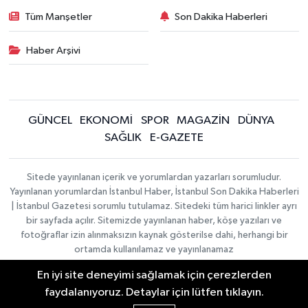
Tüm Manşetler
Son Dakika Haberleri
Haber Arşivi
GÜNCEL
EKONOMİ
SPOR
MAGAZİN
DÜNYA
SAĞLIK
E-GAZETE
Sitede yayınlanan içerik ve yorumlardan yazarları sorumludur.
Yayınlanan yorumlardan İstanbul Haber, İstanbul Son Dakika Haberleri
| İstanbul Gazetesi sorumlu tutulamaz. Sitedeki tüm harici linkler ayrı
bir sayfada açılır. Sitemizde yayınlanan haber, köşe yazıları ve
fotoğraflar izin alınmaksızın kaynak gösterilse dahi, herhangi bir
ortamda kullanılamaz ve yayınlanamaz
En iyi site deneyimi sağlamak için çerezlerden
İletişim
Künye
faydalanıyoruz. Detaylar için lütfen tıklayın.
Haber Yazılımı:
TE Bilişim
|
KURUMSAL
Copyright © 2026