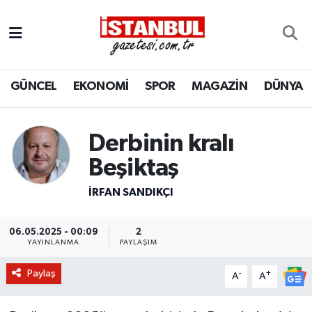
GÜNCEL
Nöbetçi Eczaneler
GÜNCEL
EKONOMİ
SPOR
MAGAZİN
DÜNYA
EKONOMİ
Hava Durumu
İSTANBUL
Trafik Durumu
Derbinin kralı
DÜNYA
Süper Lig Puan Durumu ve Fikstür
Beşiktaş
İRFAN SANDIKÇI
SPOR
Tüm Manşetler
MAGAZİN
Son Dakika Haberleri
06.05.2025 - 00:09
2
YAYINLANMA
PAYLAŞIM
KÜLTÜR SANAT
Haber Arşivi
Paylaş
-
+
A
A
SAĞLIK