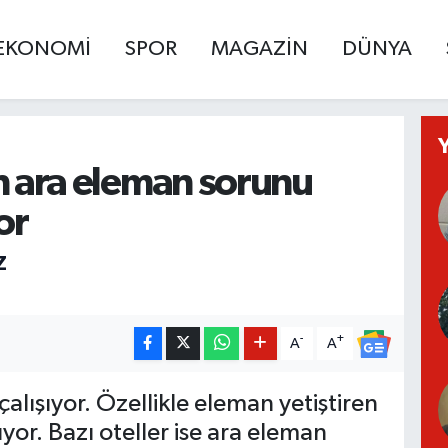
EKONOMİ
SPOR
MAGAZİN
DÜNYA
n ara eleman sorunu
or
Z
-
+
A
A
alışıyor. Özellikle eleman yetiştiren
or. Bazı oteller ise ara eleman