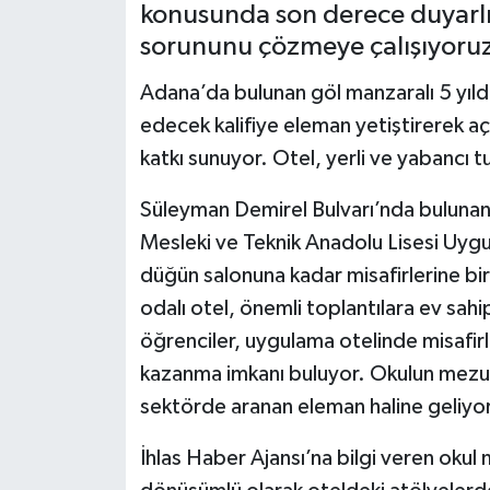
konusunda son derece duyarlı
BİLİM VE TEKNOLOJİ
sorununu çözmeye çalışıyoruz”
Adana’da bulunan göl manzaralı 5 yıld
OTOMOBİL
edecek kalifiye eleman yetiştirerek a
KURUMSAL
katkı sunuyor. Otel, yerli ve yabancı tu
Süleyman Demirel Bulvarı’nda bulunan
Mesleki ve Teknik Anadolu Lisesi Uygu
düğün salonuna kadar misafirlerine bir
odalı otel, önemli toplantılara ev sahi
öğrenciler, uygulama otelinde misafir
kazanma imkanı buluyor. Okulun mezunla
sektörde aranan eleman haline geliyor
İhlas Haber Ajansı’na bilgi veren oku