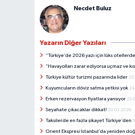
Necdet Buluz
Yazarın Diğer Yazıları
“Türkiye’de 2026 yazı için lüks otellerd
“Havayolları zarar ediyorsa uçmaz ve k
Türkiye kültür turizmi pazarında lider
25
Kuyumcuların döviz satma yetkisi yok
24
Erken rezervasyon fiyatlara yansıyor
23.
Seyahate çıkacaklar dikkat!
20.03.2026
Taksilerde en fazla şikayet Türkiye’den
1
Orient Ekspresi İstanbul’da yeniden do