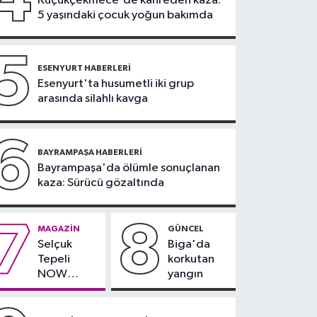
Küçükçekmece'de kahreden kaza:
Saipem 7000 İstanbul
5 yaşındaki çocuk yoğun bakımda
Boğazı'ndan geçti
5
ESENYURT HABERLERI
Esenyurt'ta husumetli iki grup
arasında silahlı kavga
6
BAYRAMPAŞA HABERLERI
Bayrampaşa'da ölümle sonuçlanan
kaza: Sürücü gözaltında
7
8
MAGAZIN
GÜNCEL
Selçuk
Biga'da
Tepeli
korkutan
NOW
yangın
TV'den
ayrıldığını