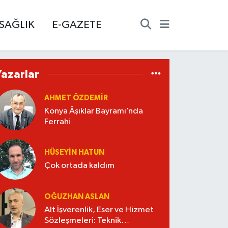
SAĞLIK
E-GAZETE
Yazarlar
AHMET ÖZDEMIR
Konya Âşıklar Bayramı’nda
Ferrahi
HÜSEYIN HATUN
Çok ortada kaldım
OĞUZHAN ASLAN
Alt İşverenlik, Eser ve Hizmet
Sözleşmeleri: Teknik