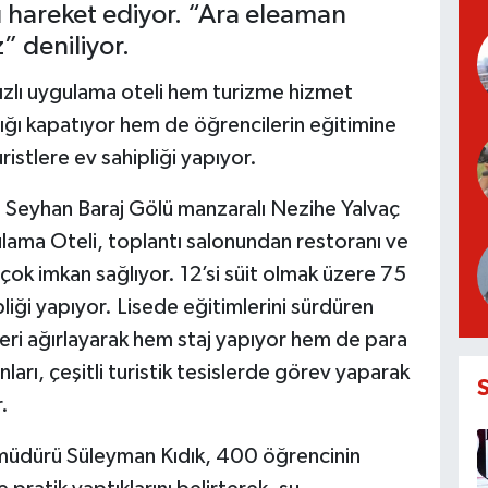
 hareket ediyor. “Ara eleaman
 deniliyor.
ızlı uygulama oteli hem turizme hizmet
çığı kapatıyor hem de öğrencilerin eğitimine
ristlere ev sahipliği yapıyor.
 Seyhan Baraj Gölü manzaralı Nezihe Yalvaç
lama Oteli, toplantı salonundan restoranı ve
çok imkan sağlıyor. 12’si süit olmak üzere 75
pliği yapıyor. Lisede eğitimlerini sürdüren
leri ağırlayarak hem staj yapıyor hem de para
rı, çeşitli turistik tesislerde görev yaparak
.
l müdürü Süleyman Kıdık, 400 öğrencinin