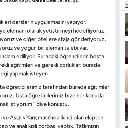
pratik yaptıklarını belirterek, şu
leri derslerin uygulamasını yapıyor.
iye elemanı olarak yetiştirmeyi hedefliyoruz.
ıyoruz ve diğer otellere staja gönderiyoruz.
oruz ve yoğun bir eleman talebi var.
stihdam ediliyor. Buradaki öğrencilerin boşta
li eğitimleri ve gerekli zorlukları burada
leği yapmak isteyen
a öğreticilerimiz tarafından burada eğitimler
yoruz. Usta öğreticilerimiz bize her konuda
lmak istiyorum” diye konuştu.
ve Aşçılık Yarışması’nda ikinci olan ekipten
 ve analı kızlı çorbası yaptık. Tatlımızın