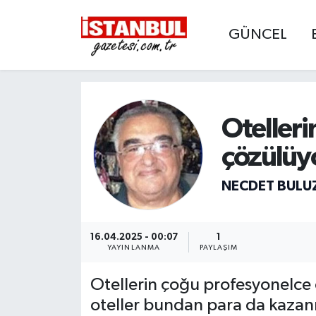
GÜNCEL
GÜNCEL
Nöbetçi Eczaneler
EKONOMİ
Hava Durumu
Otelleri
İSTANBUL
Trafik Durumu
çözülüy
DÜNYA
Süper Lig Puan Durumu ve Fikstür
NECDET BULU
SPOR
Tüm Manşetler
MAGAZİN
Son Dakika Haberleri
16.04.2025 - 00:07
1
YAYINLANMA
PAYLAŞIM
KÜLTÜR SANAT
Haber Arşivi
Otellerin çoğu profesyonelce ç
oteller bundan para da kazanıy
SAĞLIK