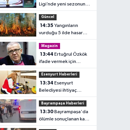
Ligi’nde yeni sezonun
fikstür kura çekimi
Güncel
yapıldı
14:35
Yangınların
vurduğu 5 ilde hasar
tespiti tamamlandı
Magazin
13:44
Ertuğrul Özkök
ifade vermek için
adliyeye geldi
Esenyurt Haberleri
13:34
Esenyurt
Belediyesi ihtiyaç
sahiplerinin evlerini
Bayrampaşa Haberleri
temizliyor
13:30
Bayrampaşa'da
ölümle sonuçlanan kaza:
Sürücü gözaltında