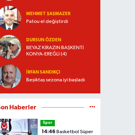
Şartnameyi Kim Hazırlamalı?
MEHMET ŞAŞMAZER
Patou el değiştirdi
DURSUN ÖZDEN
BEYAZ KİRAZIN BAŞKENTİ
KONYA-EREĞLİ (4)
İRFAN SANDIKÇI
Beşiktaş sezona iyi başladı
Son Haberler
Spor
14:46
Basketbol Süper