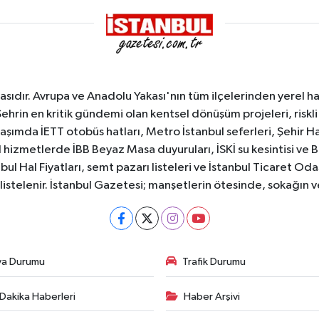
sıdır. Avrupa ve Anadolu Yakası'nın tüm ilçelerinden yerel hab
Şehrin en kritik gündemi olan kentsel dönüşüm projeleri, riskli 
aşımda İETT otobüs hatları, Metro İstanbul seferleri, Şehir Hat
 hizmetlerde İBB Beyaz Masa duyuruları, İSKİ su kesintisi ve 
bul Hal Fiyatları, semt pazarı listeleri ve İstanbul Ticaret Odas
listelenir. İstanbul Gazetesi; manşetlerin ötesinde, sokağın 
va Durumu
Trafik Durumu
Dakika Haberleri
Haber Arşivi