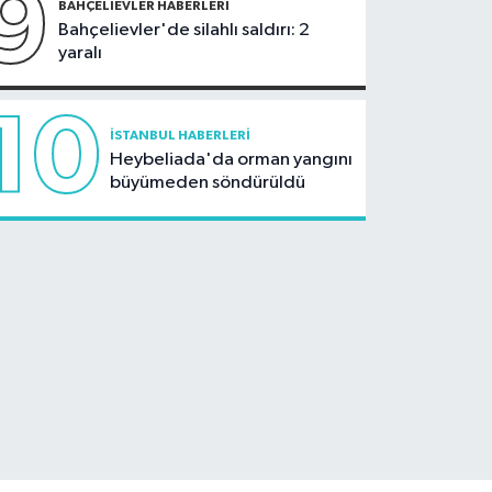
9
duyurdu
BAHÇELIEVLER HABERLERI
Bahçelievler'de silahlı saldırı: 2
yaralı
10
İSTANBUL HABERLERI
Heybeliada'da orman yangını
büyümeden söndürüldü