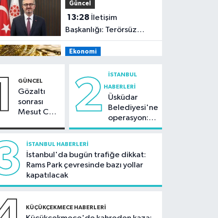
Güncel
13:28
İletişim
Başkanlığı: Terörsüz
Türkiye ile kazanan 86
Ekonomi
milyon olacak
13:26
Altın
İSTANBUL
1
2
bozduracaklara
GÜNCEL
HABERLERI
uzmanlardan kritik
Gözaltı
Üsküdar
Kültür Sanat
sonrası
uyarılar
Belediyesi'ne
Mesut Can
13:14
AKM'de yaz
operasyon:
Tomay'dan
akşamları cazla
Sinem
ilk açıklama
buluşacak
Dedetaş'a
3
İSTANBUL HABERLERI
Güncel
tutuklama
İstanbul'da bugün trafiğe dikkat:
talebi
12:55
MASAK
Rams Park çevresinde bazı yollar
raporunda sanat ve iş
kapatılacak
dünyasından yapılan
İstanbul Haberleri
bağışlar dikkat çekti
4
12:25
KÜÇÜKÇEKMECE HABERLERI
Dev vinç gemisi