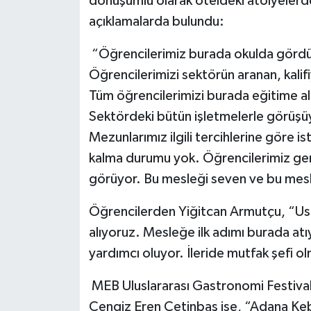
dönüşümlü olarak oteldeki atölyelerde 
açıklamalarda bulundu:
“Öğrencilerimiz burada okulda gördük
Öğrencilerimizi sektörün aranan, kalif
Tüm öğrencilerimizi burada eğitime al
Sektördeki bütün işletmelerle görüşüy
Mezunlarımız ilgili tercihlerine göre i
kalma durumu yok. Öğrencilerimiz gerek
görüyor. Bu mesleği seven ve bu mes
Öğrencilerden Yiğitcan Armutçu, “Ust
alıyoruz. Mesleğe ilk adımı burada atı
yardımcı oluyor. İleride mutfak şefi o
MEB Uluslararası Gastronomi Festivali 
Cengiz Eren Çetinbaş ise, “Adana Kebap