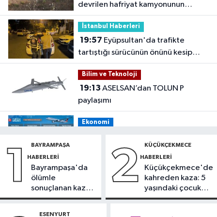
devrilen hafriyat kamyonunun
şoförü yaralandı
İstanbul Haberleri
19:57
Eyüpsultan'da trafikte
tartıştığı sürücünün önünü kesip
tehdit eden saldırgana 180 bin lira
Bilim ve Teknoloji
ceza
19:13
ASELSAN’dan TOLUN P
paylaşımı
Ekonomi
19:08
THY, temmuz ayında 9,5
BAYRAMPAŞA
KÜÇÜKÇEKMECE
1
2
milyon yolcu taşıdı
HABERLERI
HABERLERI
Bayrampaşa'da
Küçükçekmece'de
Bilim ve Teknoloji
ölümle
kahreden kaza: 5
19:05
Türksat televizyon yayınları
sonuçlanan kaza:
yaşındaki çocuk
yeni nesil uydulara taşınıyor
Sürücü
yoğun bakımda
gözaltında
ESENYURT