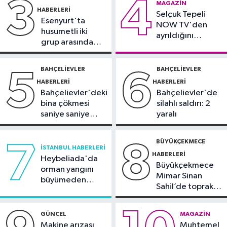
3
4
Otomobil
MAGAZIN
HABERLERI
19:03
Selçuk Tepeli
Motosiklet deneyimi denize
Esenyurt'ta
NOW TV'den
taşınacak
husumetli iki
ayrıldığını
grup arasında
duyurdu
Güncel
silahlı kavga
19:00
'Çerçeve yasa' teklifi
BAHÇELIEVLER
BAHÇELIEVLER
5
6
komisyonda
HABERLERI
HABERLERI
Bahçelievler'deki
Bahçelievler'de
bina çökmesi
silahlı saldırı: 2
saniye saniye
yaralı
görüntülendi
BÜYÜKÇEKMECE
7
8
İSTANBUL HABERLERI
HABERLERI
Heybeliada'da
Büyükçekmece
orman yangını
Mimar Sinan
büyümeden
Sahil’de toprak
söndürüldü
kayması
GÜNCEL
MAGAZIN
Makine arızası
Muhtemel