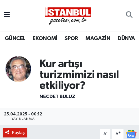
GÜNCEL
Nöbetçi Eczaneler
GÜNCEL
EKONOMİ
SPOR
MAGAZİN
DÜNYA
EKONOMİ
Hava Durumu
İSTANBUL
Trafik Durumu
Kur artışı
DÜNYA
Süper Lig Puan Durumu ve Fikstür
turizmimizi nasıl
etkiliyor?
SPOR
Tüm Manşetler
NECDET BULUZ
MAGAZİN
Son Dakika Haberleri
25.04.2025 - 00:12
KÜLTÜR SANAT
Haber Arşivi
YAYINLANMA
Paylaş
-
+
SAĞLIK
A
A