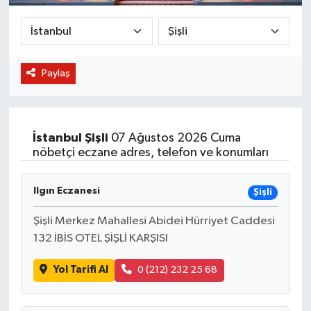
BİLİM VE TEKNOLOJİ
OTOMOBİL
Paylaş
KURUMSAL
İstanbul
Şişli
07 Ağustos 2026 Cuma
nöbetçi eczane adres, telefon ve konumları
Ilgın Eczanesi
Şişli
Şişli Merkez Mahallesi Abidei Hürriyet Caddesi
132 İBİS OTEL ŞİŞLİ KARŞISI
Yol Tarifi Al
0 (212) 232 25 68