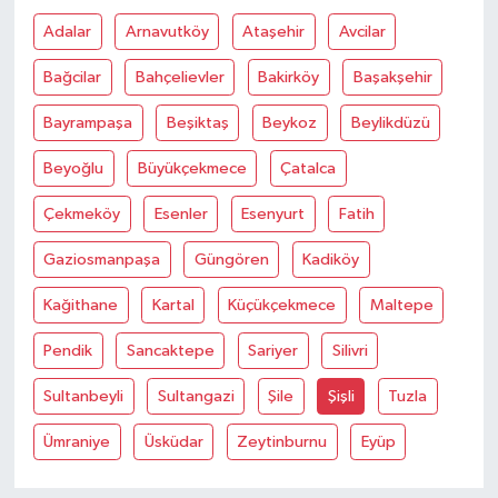
Adalar
Arnavutköy
Ataşehir
Avcilar
Bağcilar
Bahçelievler
Bakirköy
Başakşehir
Bayrampaşa
Beşiktaş
Beykoz
Beylikdüzü
Beyoğlu
Büyükçekmece
Çatalca
Çekmeköy
Esenler
Esenyurt
Fatih
Gaziosmanpaşa
Güngören
Kadiköy
Kağithane
Kartal
Küçükçekmece
Maltepe
Pendik
Sancaktepe
Sariyer
Silivri
Sultanbeyli
Sultangazi
Şile
Şişli
Tuzla
Ümraniye
Üsküdar
Zeytinburnu
Eyüp