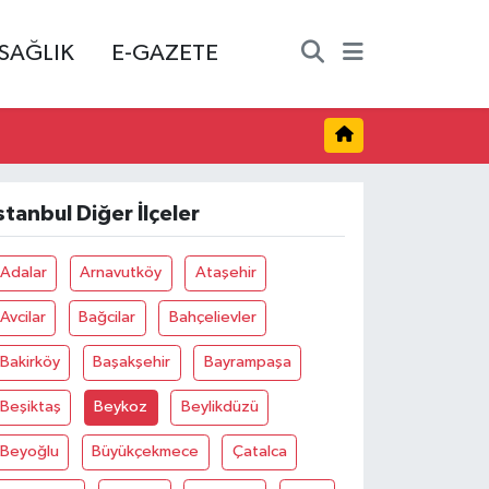
SAĞLIK
E-GAZETE
stanbul Diğer İlçeler
Adalar
Arnavutköy
Ataşehir
Avcilar
Bağcilar
Bahçelievler
Bakirköy
Başakşehir
Bayrampaşa
Beşiktaş
Beykoz
Beylikdüzü
Beyoğlu
Büyükçekmece
Çatalca