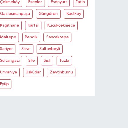
Çekmeköy
Esenler
Esenyurt
Fatih
Gaziosmanpaşa
Güngören
Kadiköy
Kağithane
Kartal
Küçükçekmece
Maltepe
Pendik
Sancaktepe
Sariyer
Silivri
Sultanbeyli
Sultangazi
Şile
Şişli
Tuzla
Ümraniye
Üsküdar
Zeytinburnu
Eyüp