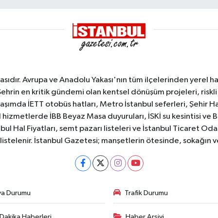
sıdır. Avrupa ve Anadolu Yakası'nın tüm ilçelerinden yerel hab
Şehrin en kritik gündemi olan kentsel dönüşüm projeleri, riskli 
aşımda İETT otobüs hatları, Metro İstanbul seferleri, Şehir Hat
 hizmetlerde İBB Beyaz Masa duyuruları, İSKİ su kesintisi ve 
bul Hal Fiyatları, semt pazarı listeleri ve İstanbul Ticaret Odas
listelenir. İstanbul Gazetesi; manşetlerin ötesinde, sokağın 
va Durumu
Trafik Durumu
Dakika Haberleri
Haber Arşivi