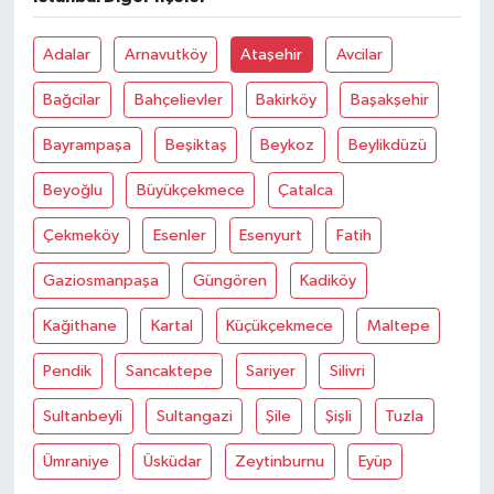
Adalar
Arnavutköy
Ataşehir
Avcilar
Bağcilar
Bahçelievler
Bakirköy
Başakşehir
Bayrampaşa
Beşiktaş
Beykoz
Beylikdüzü
Beyoğlu
Büyükçekmece
Çatalca
Çekmeköy
Esenler
Esenyurt
Fatih
Gaziosmanpaşa
Güngören
Kadiköy
Kağithane
Kartal
Küçükçekmece
Maltepe
Pendik
Sancaktepe
Sariyer
Silivri
Sultanbeyli
Sultangazi
Şile
Şişli
Tuzla
Ümraniye
Üsküdar
Zeytinburnu
Eyüp