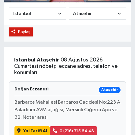
BİLİM VE TEKNOLOJİ
OTOMOBİL
Paylaş
KURUMSAL
İstanbul
Ataşehir
08 Ağustos 2026
Cumartesi nöbetçi eczane adres, telefon ve
konumları
Doğan Eczanesi
Ataşehir
Barbaros Mahallesi Barbaros Caddesi No:223 A
Paladium AVM aşağısı, Mersinli Ciğerci Apo ve
32. Noter arası
Yol Tarifi Al
0 (216) 315 64 48