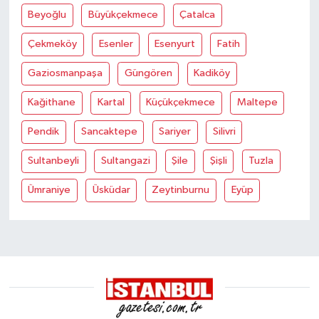
Beyoğlu
Büyükçekmece
Çatalca
Çekmeköy
Esenler
Esenyurt
Fatih
Gaziosmanpaşa
Güngören
Kadiköy
Kağithane
Kartal
Küçükçekmece
Maltepe
Pendik
Sancaktepe
Sariyer
Silivri
Sultanbeyli
Sultangazi
Şile
Şişli
Tuzla
Ümraniye
Üsküdar
Zeytinburnu
Eyüp