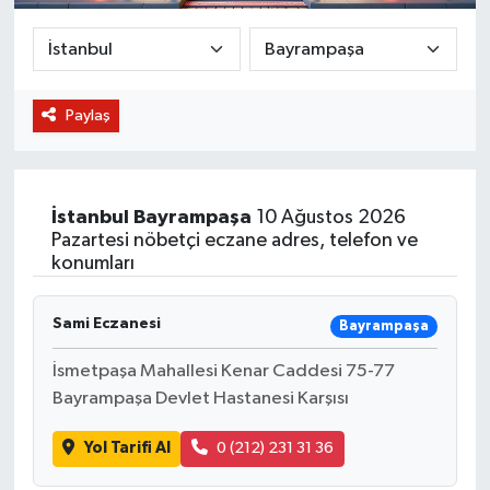
BİLİM VE TEKNOLOJİ
OTOMOBİL
Paylaş
KURUMSAL
İstanbul
Bayrampaşa
10 Ağustos 2026
Pazartesi nöbetçi eczane adres, telefon ve
konumları
Sami Eczanesi
Bayrampaşa
İsmetpaşa Mahallesi Kenar Caddesi 75-77
Bayrampaşa Devlet Hastanesi Karşısı
Yol Tarifi Al
0 (212) 231 31 36