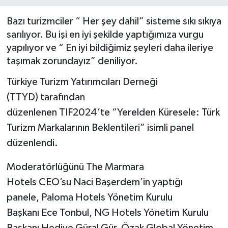
BİLİM VE TEKNOLOJİ
Bazı turizmciler “ Her şey dahil” sisteme sıkı sıkıya
sarılıyor. Bu işi en iyi şekilde yaptığımıza vurgu
OTOMOBİL
yapılıyor ve “ En iyi bildiğimiz şeyleri daha ileriye
taşımak zorundayız” deniliyor.
KURUMSAL
Türkiye Turizm Yatırımcıları Derneği
(TTYD) tarafından
düzenlenen TIF2024’te “Yerelden Küresele: Türk
Turizm Markalarının Beklentileri” isimli panel
düzenlendi.
Moderatörlüğünü The Marmara
Hotels CEO’su Naci Başerdem’in yaptığı
panele, Paloma Hotels Yönetim Kurulu
Başkanı Ece Tonbul, NG Hotels Yönetim Kurulu
Başkanı Hediye Güral Gür, Özak Global Yönetim