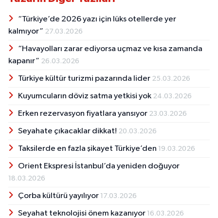
“Türkiye’de 2026 yazı için lüks otellerde yer
kalmıyor”
27.03.2026
“Havayolları zarar ediyorsa uçmaz ve kısa zamanda
kapanır”
26.03.2026
Türkiye kültür turizmi pazarında lider
25.03.2026
Kuyumcuların döviz satma yetkisi yok
24.03.2026
Erken rezervasyon fiyatlara yansıyor
23.03.2026
Seyahate çıkacaklar dikkat!
20.03.2026
Taksilerde en fazla şikayet Türkiye’den
19.03.2026
Orient Ekspresi İstanbul’da yeniden doğuyor
18.03.2026
Çorba kültürü yayılıyor
17.03.2026
Seyahat teknolojisi önem kazanıyor
16.03.2026