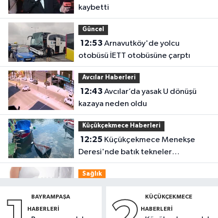
kaybetti
Güncel
12:53
Arnavutköy'de yolcu
otobüsü İETT otobüsüne çarptı
Avcılar Haberleri
12:43
Avcılar’da yasak U dönüşü
kazaya neden oldu
Küçükçekmece Haberleri
12:25
Küçükçekmece Menekşe
Deresi'nde batık tekneler
karabatakların yuvası oldu
Sağlık
11:42
Türkiye’de obezite alarmı:
BAYRAMPAŞA
KÜÇÜKÇEKMECE
Kadınlarda oran yüzde 40’larda
HABERLERI
HABERLERI