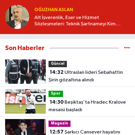
OĞUZHAN ASLAN
Alt İşverenlik, Eser ve Hizmet
Sözleşmeleri: Teknik Şartnameyi Kim
Hazırlamalı?
Son Haberler
Güncel
14:32
Ultraslan lideri Sebahattin
Şirin gözaltına alındı
Spor
14:30
Beşiktaş'ta Hradec Kralove
mesaisi başladı
Magazin
12:57
Şarkıcı Cansever hayatını