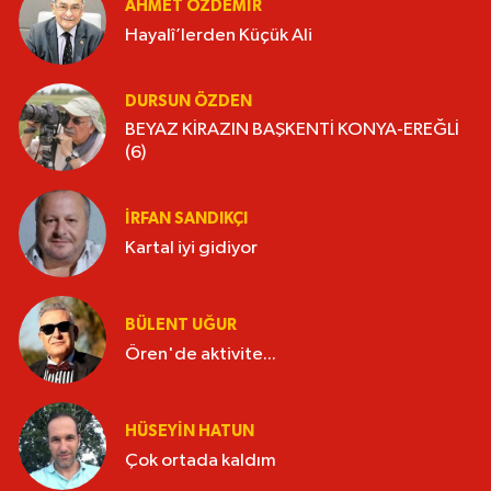
AHMET ÖZDEMIR
Hayalî’lerden Küçük Ali
DURSUN ÖZDEN
BEYAZ KİRAZIN BAŞKENTİ KONYA-EREĞLİ
(6)
İRFAN SANDIKÇI
Kartal iyi gidiyor
BÜLENT UĞUR
Ören'de aktivite...
HÜSEYIN HATUN
Çok ortada kaldım