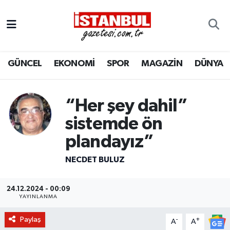
GÜNCEL
Nöbetçi Eczaneler
GÜNCEL
EKONOMİ
SPOR
MAGAZİN
DÜNYA
EKONOMİ
Hava Durumu
İSTANBUL
Trafik Durumu
“Her şey dahil”
DÜNYA
Süper Lig Puan Durumu ve Fikstür
sistemde ön
plandayız”
SPOR
Tüm Manşetler
NECDET BULUZ
MAGAZİN
Son Dakika Haberleri
24.12.2024 - 00:09
KÜLTÜR SANAT
Haber Arşivi
YAYINLANMA
Paylaş
-
+
SAĞLIK
A
A