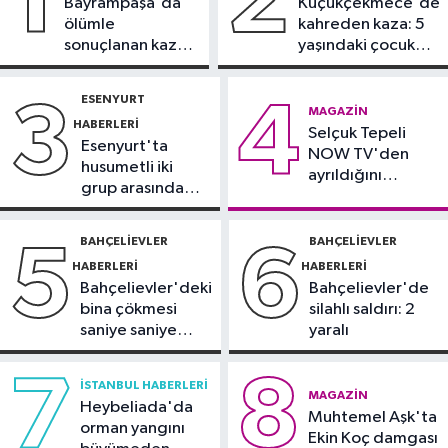
1
2
Bayrampaşa'da
Küçükçekmece'de
İstanbul Haberleri
ölümle
kahreden kaza: 5
10:47
Meteoroloji uyardı: Kuvvetli
sonuçlanan kaza:
yaşındaki çocuk
yağış ve fırtına geliyor
Sürücü
yoğun bakımda
gözaltında
ESENYURT
3
4
Şişli Haberleri
MAGAZIN
HABERLERI
10:35
Selçuk Tepeli
Şişli’de korku dolu anlar!
Esenyurt'ta
NOW TV'den
Görme engelli genç metro raylarına
husumetli iki
ayrıldığını
düştü
grup arasında
duyurdu
İstanbul Haberleri
silahlı kavga
10:04
Namaz kılarken soyuldu! 10
BAHÇELIEVLER
BAHÇELIEVLER
5
6
yıllık birikimi saniyeler içinde gitti
HABERLERI
HABERLERI
Bahçelievler'deki
Bahçelievler'de
bina çökmesi
silahlı saldırı: 2
saniye saniye
yaralı
görüntülendi
7
8
İSTANBUL HABERLERI
MAGAZIN
Heybeliada'da
Muhtemel Aşk'ta
orman yangını
Ekin Koç damgası