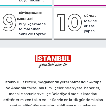
büyümeden
söndürüldü
BÜYÜKÇEKMECE
9
10
GÜNCEL
HABERLERI
Makine
Büyükçekmece
arızası
Mimar Sinan
yapan
Sahil’de toprak
tanker,
kayması
Yalova
Demirleme
Sahası'na
alındı
İstanbul Gazetesi, megakentin yerel hafızasıdır. Avrupa
ve Anadolu Yakası'nın tüm ilçelerinden yerel haberler,
mahalle sorunları ve İlçe Belediyesi meclis kararları
editörlerimizce takip edilir. Şehrin en kritik gündemi olan
kentsel dönüşüm projeleri, riskli yapı duyuruları ve