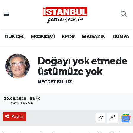
GÜNCEL
Nöbetçi Eczaneler
GÜNCEL
EKONOMİ
SPOR
MAGAZİN
DÜNYA
EKONOMİ
Hava Durumu
İSTANBUL
Trafik Durumu
Doğayı yok etmede
DÜNYA
Süper Lig Puan Durumu ve Fikstür
üstümüze yok
NECDET BULUZ
SPOR
Tüm Manşetler
MAGAZİN
Son Dakika Haberleri
30.05.2025 - 01:40
YAYINLANMA
KÜLTÜR SANAT
Haber Arşivi
Paylaş
-
+
A
A
SAĞLIK