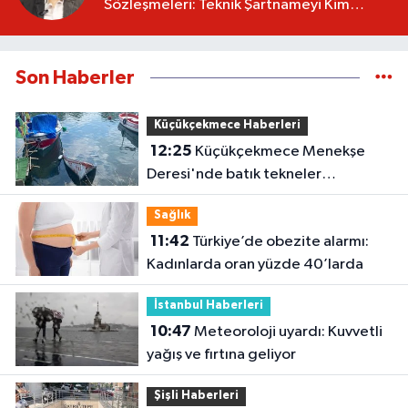
Sözleşmeleri: Teknik Şartnameyi Kim
Hazırlamalı?
Son Haberler
Küçükçekmece Haberleri
12:25
Küçükçekmece Menekşe
Deresi'nde batık tekneler
karabatakların yuvası oldu
Sağlık
11:42
Türkiye’de obezite alarmı:
Kadınlarda oran yüzde 40’larda
İstanbul Haberleri
10:47
Meteoroloji uyardı: Kuvvetli
yağış ve fırtına geliyor
Şişli Haberleri