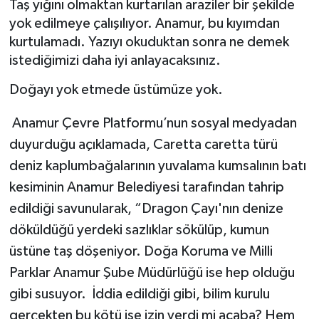
Taş yığını olmaktan kurtarılan araziler bir şekilde
yok edilmeye çalışılıyor. Anamur, bu kıyımdan
BİLİM VE TEKNOLOJİ
kurtulamadı. Yazıyı okuduktan sonra ne demek
istediğimizi daha iyi anlayacaksınız.
OTOMOBİL
Doğayı yok etmede üstümüze yok.
KURUMSAL
Anamur Çevre Platformu’nun sosyal medyadan
duyurduğu açıklamada, Caretta caretta türü
deniz kaplumbağalarının yuvalama kumsalının batı
kesiminin Anamur Belediyesi tarafından tahrip
edildiği savunularak, “Dragon Çayı'nın denize
döküldüğü yerdeki sazlıklar sökülüp, kumun
üstüne taş döşeniyor. Doğa Koruma ve Milli
Parklar Anamur Şube Müdürlüğü ise hep olduğu
gibi susuyor. İddia edildiği gibi, bilim kurulu
gerçekten bu kötü işe izin verdi mi acaba? Hem