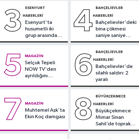
gözaltında
ESENYURT
BAHÇELIEVLER
3
4
Güncel
HABERLERI
HABERLERI
09:28
Trabzon’da Salah heyecanı:
Esenyurt'ta
Bahçelievler'deki
Turizmde hareketlilik başladı
husumetli iki
bina çökmesi
grup arasında
saniye saniye
Sağlık
silahlı kavga
görüntülendi
09:20
Denize girerken dikkat!
BAHÇELIEVLER
5
6
MAGAZIN
Kayalık bölgelerde zehirli tehlike
HABERLERI
Selçuk Tepeli
Bahçelievler'de
NOW TV'den
silahlı saldırı: 2
ayrıldığını
yaralı
duyurdu
BÜYÜKÇEKMECE
7
8
MAGAZIN
HABERLERI
Muhtemel Aşk'ta
Büyükçekmece
Ekin Koç damgası
Mimar Sinan
Sahil’de toprak
kayması