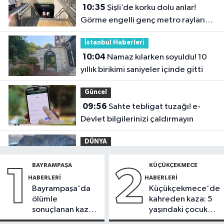
10:35
Şişli’de korku dolu anlar!
Görme engelli genç metro raylarına
düştü
İstanbul Haberleri
10:04
Namaz kılarken soyuldu! 10
yıllık birikimi saniyeler içinde gitti
Güncel
09:56
Sahte tebligat tuzağı! e-
Devlet bilgilerinizi çaldırmayın
DÜNYA
09:42
Joe Biden’ın kanseri yayıldı:
BAYRAMPAŞA
KÜÇÜKÇEKMECE
1
2
Oğlu Hunter Biden’dan açıklama
HABERLERI
HABERLERI
Bayrampaşa'da
Küçükçekmece'de
Sağlık
ölümle
kahreden kaza: 5
09:38
Uzmanı uyardı: Yulaf sağlıklı
sonuçlanan kaza:
yaşındaki çocuk
ama sınırsız değil
Sürücü
yoğun bakımda