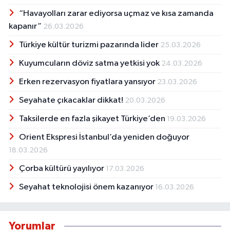
“Havayolları zarar ediyorsa uçmaz ve kısa zamanda
kapanır”
26.03.2026
Türkiye kültür turizmi pazarında lider
25.03.2026
Kuyumcuların döviz satma yetkisi yok
24.03.2026
Erken rezervasyon fiyatlara yansıyor
23.03.2026
Seyahate çıkacaklar dikkat!
20.03.2026
Taksilerde en fazla şikayet Türkiye’den
19.03.2026
Orient Ekspresi İstanbul’da yeniden doğuyor
18.03.2026
Çorba kültürü yayılıyor
17.03.2026
Seyahat teknolojisi önem kazanıyor
16.03.2026
Yorumlar