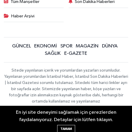
Tüm Manşetler
Son Dakika Haberleri
Haber Arşivi
GÜNCEL
EKONOMİ
SPOR
MAGAZİN
DÜNYA
SAĞLIK
E-GAZETE
Sitede yayınlanan içerik ve yorumlardan yazarları sorumludur.
Yayınlanan yorumlardan İstanbul Haber, İstanbul Son Dakika Haberleri
| İstanbul Gazetesi sorumlu tutulamaz. Sitedeki tüm harici linkler ayrı
bir sayfada açılır. Sitemizde yayınlanan haber, köşe yazıları ve
fotoğraflar izin alınmaksızın kaynak gösterilse dahi, herhangi bir
ortamda kullanılamaz ve yayınlanamaz
En iyi site deneyimi sağlamak için çerezlerden
İletişim
Künye
faydalanıyoruz. Detaylar için lütfen tıklayın.
Haber Yazılımı:
TE Bilişim
|
KURUMSAL
Copyright © 2026
TAMAM