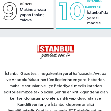
İSTANBUL
9
10
GÜNCEL
HABERLERI
Makine arızası
İstanbul'da
yapan tanker,
yasaklı
Yalova
madde
Demirleme
operasyonu
Sahası'na alındı
İstanbul Gazetesi, megakentin yerel hafızasıdır. Avrupa
ve Anadolu Yakası'nın tüm ilçelerinden yerel haberler,
mahalle sorunları ve İlçe Belediyesi meclis kararları
editörlerimizce takip edilir. Şehrin en kritik gündemi olan
kentsel dönüşüm projeleri, riskli yapı duyuruları ve
Kandilli verileriyle İstanbul deprem analizi
önceliğimizdir. Kent içi ulaşımda İETT otobüs hatları,