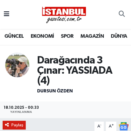
GÜNCEL
Nöbetçi Eczaneler
GÜNCEL
EKONOMİ
SPOR
MAGAZİN
DÜNYA
EKONOMİ
Hava Durumu
İSTANBUL
Trafik Durumu
Darağacında 3
DÜNYA
Süper Lig Puan Durumu ve Fikstür
Çınar: YASSIADA
(4)
SPOR
Tüm Manşetler
DURSUN ÖZDEN
MAGAZİN
Son Dakika Haberleri
18.10.2025 - 00:33
KÜLTÜR SANAT
Haber Arşivi
YAYINLANMA
Paylaş
-
+
SAĞLIK
A
A