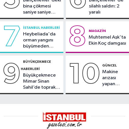
Bahçelievler'deki
Bahçelievler'de
bina çökmesi
silahlı saldırı: 2
saniye saniye
yaralı
görüntülendi
7
8
İSTANBUL HABERLERI
MAGAZIN
Heybeliada'da
Muhtemel Aşk'ta
orman yangını
Ekin Koç damgası
büyümeden
söndürüldü
BÜYÜKÇEKMECE
9
10
GÜNCEL
HABERLERI
Makine
Büyükçekmece
arızası
Mimar Sinan
yapan
Sahil’de toprak
tanker,
kayması
Yalova
Demirleme
Sahası'na
alındı