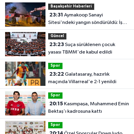
durumdayız"
Başakşehir Haberleri
23:31
Aymakoop Sanayi
Sitesi'ndeki yangın söndürüldü: İş
yeri kullanılamaz hale geldi
Güncel
23:23
Suça sürüklenen çocuk
yasası TBMM'de kabul edildi
Spor
23:22
Galatasaray, hazırlık
maçında Villarreal'e 2-1 yenildi
Spor
20:15
Kasımpaşa, Muhammed Emin
Bektaş'ı kadrosuna kattı
Spor
20:14
Özel Sporcular Down Judo