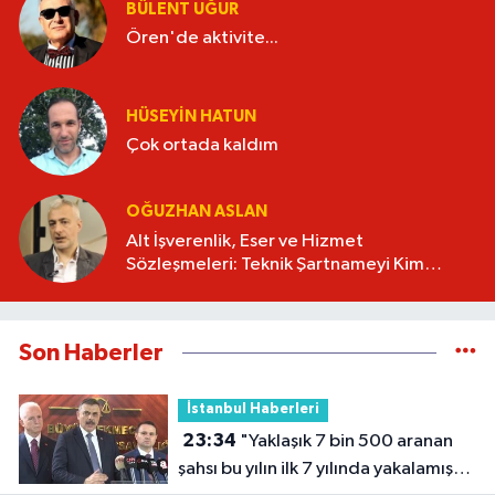
BÜLENT UĞUR
Ören'de aktivite...
HÜSEYIN HATUN
Çok ortada kaldım
OĞUZHAN ASLAN
Alt İşverenlik, Eser ve Hizmet
Sözleşmeleri: Teknik Şartnameyi Kim
Hazırlamalı?
Son Haberler
İstanbul Haberleri
23:34
"Yaklaşık 7 bin 500 aranan
şahsı bu yılın ilk 7 yılında yakalamış