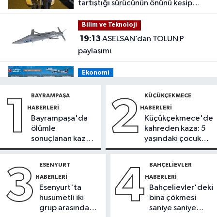
tartıştığı sürücünün önünü kesip
tehdit eden saldırgana 180 bin lira
Bilim ve Teknoloji
ceza
19:13
ASELSAN’dan TOLUN P
paylaşımı
Ekonomi
19:08
THY, temmuz ayında 9,5
BAYRAMPAŞA
KÜÇÜKÇEKMECE
1
2
milyon yolcu taşıdı
HABERLERI
HABERLERI
Bayrampaşa'da
Küçükçekmece'de
Bilim ve Teknoloji
ölümle
kahreden kaza: 5
19:05
Türksat televizyon yayınları
sonuçlanan kaza:
yaşındaki çocuk
yeni nesil uydulara taşınıyor
Sürücü
yoğun bakımda
gözaltında
ESENYURT
BAHÇELIEVLER
3
4
Otomobil
HABERLERI
HABERLERI
19:03
Motosiklet deneyimi denize
Esenyurt'ta
Bahçelievler'deki
taşınacak
husumetli iki
bina çökmesi
grup arasında
saniye saniye
Güncel