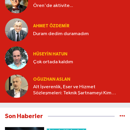
Ören'de aktivite...
AHMET ÖZDEMIR
Duram dedim duramadım
HÜSEYIN HATUN
Çok ortada kaldım
OĞUZHAN ASLAN
Alt İşverenlik, Eser ve Hizmet
Sözleşmeleri: Teknik Şartnameyi Kim
Hazırlamalı?
Son Haberler