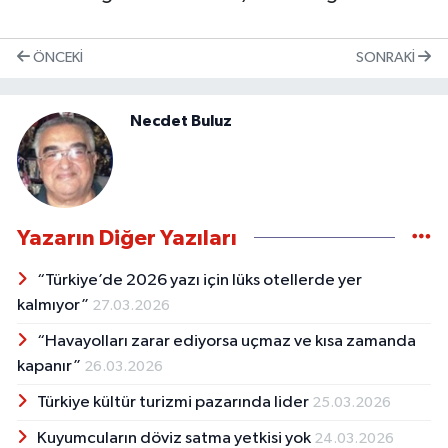
ÖNCEKI
SONRAKI
Necdet Buluz
Yazarın Diğer Yazıları
“Türkiye’de 2026 yazı için lüks otellerde yer
kalmıyor”
27.03.2026
“Havayolları zarar ediyorsa uçmaz ve kısa zamanda
kapanır”
26.03.2026
Türkiye kültür turizmi pazarında lider
25.03.2026
Kuyumcuların döviz satma yetkisi yok
24.03.2026