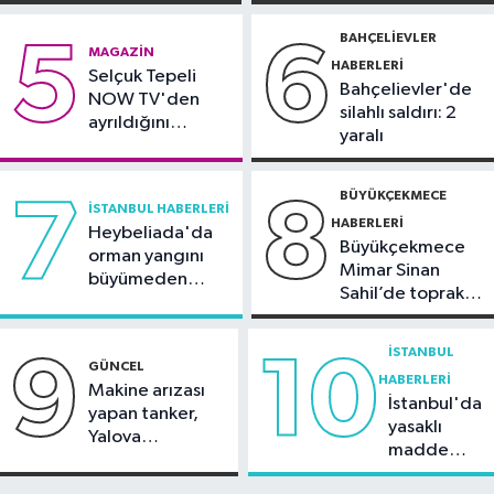
silahlı kavga
görüntülendi
19:00
'Çerçeve yasa' teklifi
BAHÇELIEVLER
5
6
MAGAZIN
komisyonda
HABERLERI
Selçuk Tepeli
Bahçelievler'de
NOW TV'den
silahlı saldırı: 2
ayrıldığını
yaralı
duyurdu
BÜYÜKÇEKMECE
7
8
İSTANBUL HABERLERI
HABERLERI
Heybeliada'da
Büyükçekmece
orman yangını
Mimar Sinan
büyümeden
Sahil’de toprak
söndürüldü
kayması
İSTANBUL
9
10
GÜNCEL
HABERLERI
Makine arızası
İstanbul'da
yapan tanker,
yasaklı
Yalova
madde
Demirleme
operasyonu
Sahası'na alındı