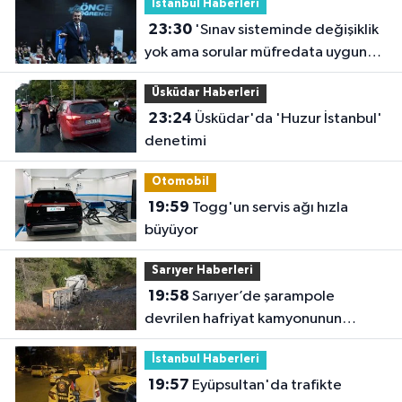
İstanbul Haberleri
23:30
'Sınav sisteminde değişiklik
yok ama sorular müfredata uygun
hale gelecek'
Üsküdar Haberleri
23:24
Üsküdar'da 'Huzur İstanbul'
denetimi
Otomobil
19:59
Togg'un servis ağı hızla
büyüyor
Sarıyer Haberleri
19:58
Sarıyer’de şarampole
devrilen hafriyat kamyonunun
şoförü yaralandı
İstanbul Haberleri
19:57
Eyüpsultan'da trafikte