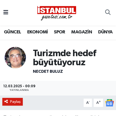
GÜNCEL
Nöbetçi Eczaneler
GÜNCEL
EKONOMİ
SPOR
MAGAZİN
DÜNYA
EKONOMİ
Hava Durumu
İSTANBUL
Trafik Durumu
Turizmde hedef
DÜNYA
Süper Lig Puan Durumu ve Fikstür
büyütüyoruz
NECDET BULUZ
SPOR
Tüm Manşetler
MAGAZİN
Son Dakika Haberleri
12.03.2025 - 00:09
YAYINLANMA
KÜLTÜR SANAT
Haber Arşivi
Paylaş
-
+
A
A
SAĞLIK