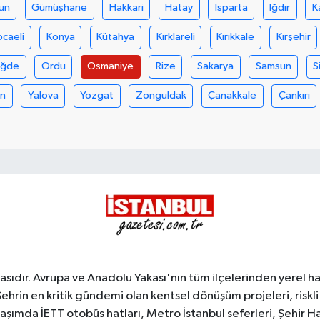
un
Gümüşhane
Hakkari
Hatay
Isparta
Iğdır
K
ocaeli
Konya
Kütahya
Kırklareli
Kırıkkale
Kırşehir
iğde
Ordu
Osmaniye
Rize
Sakarya
Samsun
S
an
Yalova
Yozgat
Zonguldak
Çanakkale
Çankırı
sıdır. Avrupa ve Anadolu Yakası'nın tüm ilçelerinden yerel hab
Şehrin en kritik gündemi olan kentsel dönüşüm projeleri, riskli 
aşımda İETT otobüs hatları, Metro İstanbul seferleri, Şehir Hat