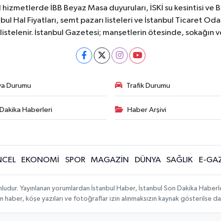
 hizmetlerde İBB Beyaz Masa duyuruları, İSKİ su kesintisi ve 
bul Hal Fiyatları, semt pazarı listeleri ve İstanbul Ticaret Odas
listelenir. İstanbul Gazetesi; manşetlerin ötesinde, sokağın 
va Durumu
Trafik Durumu
Dakika Haberleri
Haber Arşivi
CEL
EKONOMİ
SPOR
MAGAZİN
DÜNYA
SAĞLIK
E-GA
mludur. Yayınlanan yorumlardan İstanbul Haber, İstanbul Son Dakika Haberl
lanan haber, köşe yazıları ve fotoğraflar izin alınmaksızın kaynak gösterilse