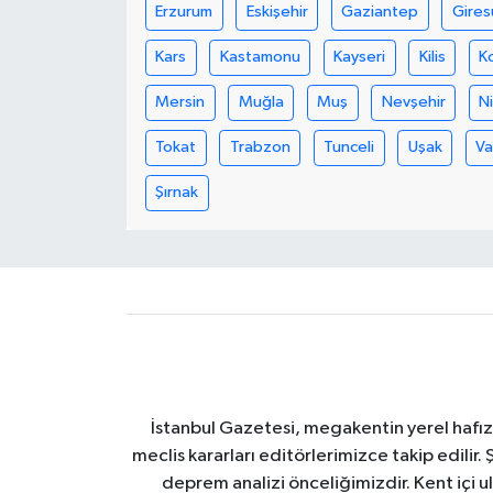
Erzurum
Eskişehir
Gaziantep
Gires
Kars
Kastamonu
Kayseri
Kilis
K
Mersin
Muğla
Muş
Nevşehir
N
Tokat
Trabzon
Tunceli
Uşak
V
Şırnak
İstanbul Gazetesi, megakentin yerel hafıza
meclis kararları editörlerimizce takip edilir. 
deprem analizi önceliğimizdir. Kent içi ul