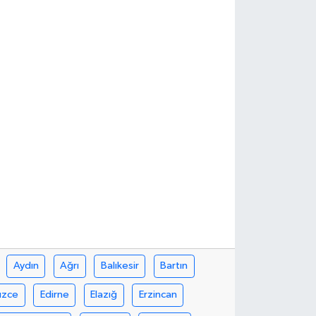
Aydın
Ağrı
Balıkesir
Bartın
üzce
Edirne
Elazığ
Erzincan