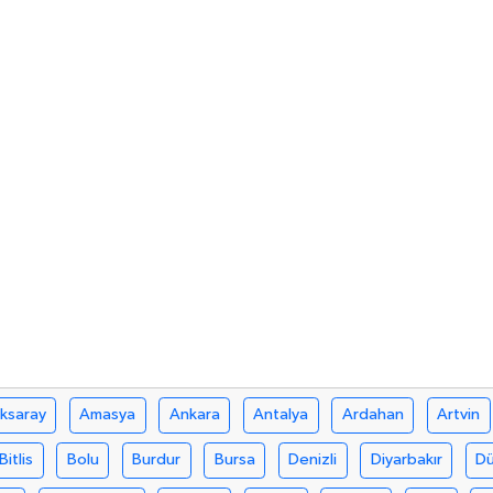
ksaray
Amasya
Ankara
Antalya
Ardahan
Artvin
Bitlis
Bolu
Burdur
Bursa
Denizli
Diyarbakır
D