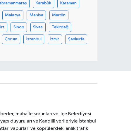
ahramanmaraş
Karabük
Karaman
Malatya
Manisa
Mardin
iirt
Sinop
Sivas
Tekirdağ
Çorum
İstanbul
İzmir
Şanlıurfa
erler, mahalle sorunları ve İlçe Belediyesi
yapı duyuruları ve Kandilli verileriyle İstanbul
ları vapurları ve köprülerdeki anlık trafik