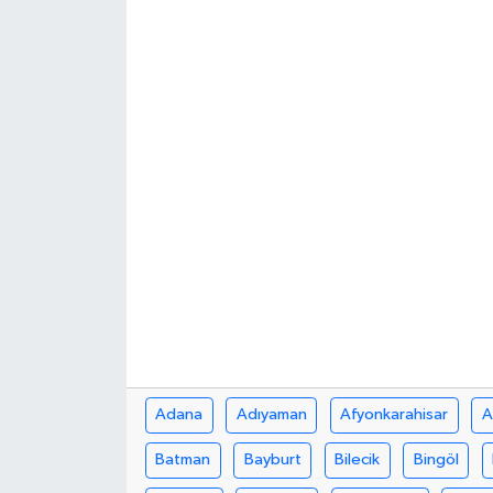
BİLİM VE TEKNOLOJİ
OTOMOBİL
KURUMSAL
Adana
Adıyaman
Afyonkarahisar
A
Batman
Bayburt
Bilecik
Bingöl