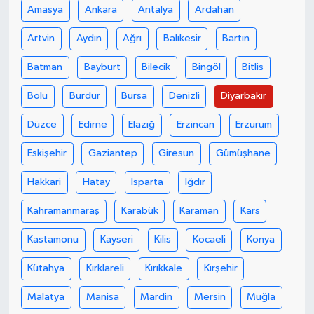
Amasya
Ankara
Antalya
Ardahan
Artvin
Aydın
Ağrı
Balıkesir
Bartın
Batman
Bayburt
Bilecik
Bingöl
Bitlis
Bolu
Burdur
Bursa
Denizli
Diyarbakır
Düzce
Edirne
Elazığ
Erzincan
Erzurum
Eskişehir
Gaziantep
Giresun
Gümüşhane
Hakkari
Hatay
Isparta
Iğdır
Kahramanmaraş
Karabük
Karaman
Kars
Kastamonu
Kayseri
Kilis
Kocaeli
Konya
Kütahya
Kırklareli
Kırıkkale
Kırşehir
Malatya
Manisa
Mardin
Mersin
Muğla