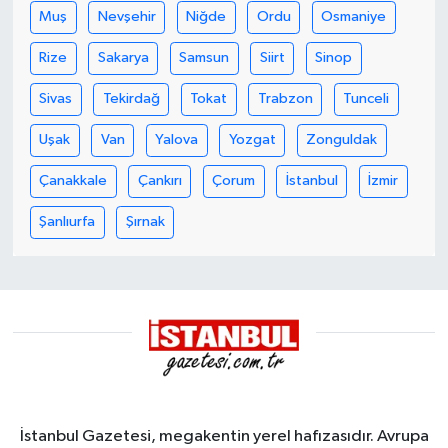
Muş
Nevşehir
Niğde
Ordu
Osmaniye
Rize
Sakarya
Samsun
Siirt
Sinop
Sivas
Tekirdağ
Tokat
Trabzon
Tunceli
Uşak
Van
Yalova
Yozgat
Zonguldak
Çanakkale
Çankırı
Çorum
İstanbul
İzmir
Şanlıurfa
Şırnak
İstanbul Gazetesi, megakentin yerel hafızasıdır. Avrupa