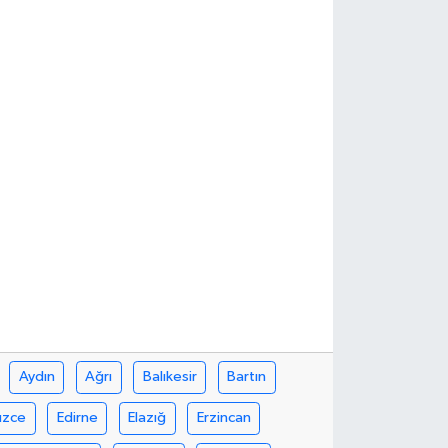
Aydın
Ağrı
Balıkesir
Bartın
üzce
Edirne
Elazığ
Erzincan