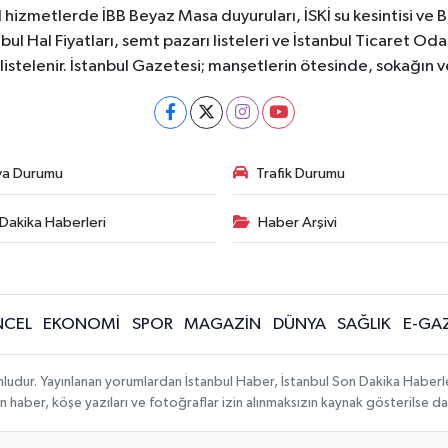
 hizmetlerde İBB Beyaz Masa duyuruları, İSKİ su kesintisi ve 
bul Hal Fiyatları, semt pazarı listeleri ve İstanbul Ticaret Odas
listelenir. İstanbul Gazetesi; manşetlerin ötesinde, sokağın 
va Durumu
Trafik Durumu
Dakika Haberleri
Haber Arşivi
CEL
EKONOMİ
SPOR
MAGAZİN
DÜNYA
SAĞLIK
E-GA
mludur. Yayınlanan yorumlardan İstanbul Haber, İstanbul Son Dakika Haberl
lanan haber, köşe yazıları ve fotoğraflar izin alınmaksızın kaynak gösterilse