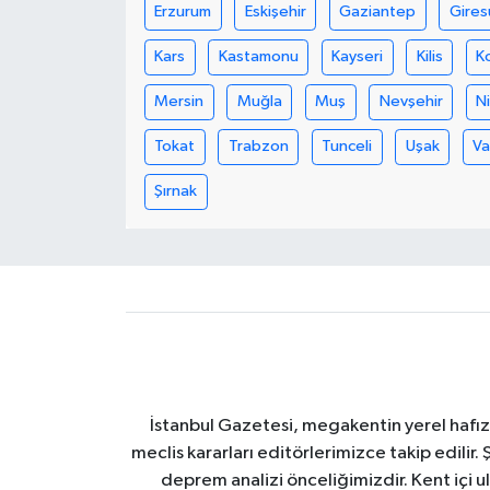
Erzurum
Eskişehir
Gaziantep
Gires
Kars
Kastamonu
Kayseri
Kilis
K
Mersin
Muğla
Muş
Nevşehir
N
Tokat
Trabzon
Tunceli
Uşak
V
Şırnak
İstanbul Gazetesi, megakentin yerel hafıza
meclis kararları editörlerimizce takip edilir. 
deprem analizi önceliğimizdir. Kent içi ul