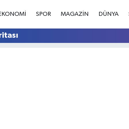
EKONOMİ
SPOR
MAGAZİN
DÜNYA
itası