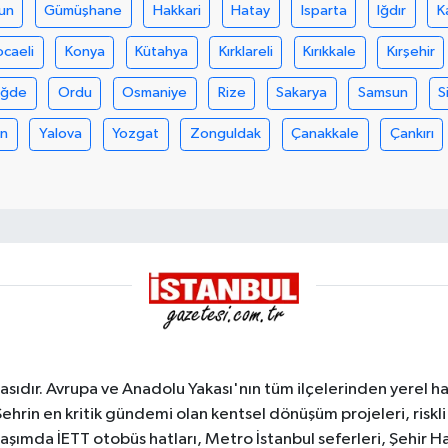
un
Gümüşhane
Hakkari
Hatay
Isparta
Iğdır
K
ocaeli
Konya
Kütahya
Kırklareli
Kırıkkale
Kırşehir
iğde
Ordu
Osmaniye
Rize
Sakarya
Samsun
S
an
Yalova
Yozgat
Zonguldak
Çanakkale
Çankırı
sıdır. Avrupa ve Anadolu Yakası'nın tüm ilçelerinden yerel hab
Şehrin en kritik gündemi olan kentsel dönüşüm projeleri, riskli 
aşımda İETT otobüs hatları, Metro İstanbul seferleri, Şehir Hat