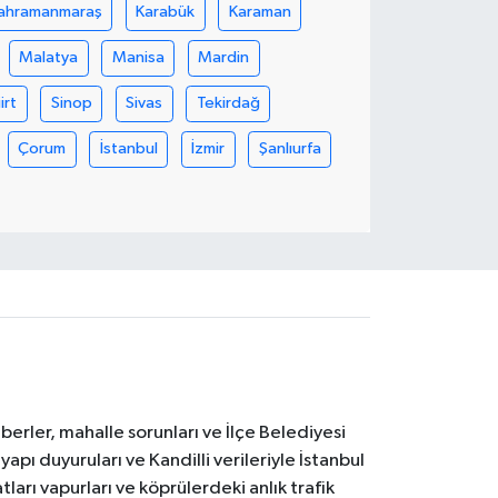
ahramanmaraş
Karabük
Karaman
Malatya
Manisa
Mardin
iirt
Sinop
Sivas
Tekirdağ
Çorum
İstanbul
İzmir
Şanlıurfa
erler, mahalle sorunları ve İlçe Belediyesi
yapı duyuruları ve Kandilli verileriyle İstanbul
ları vapurları ve köprülerdeki anlık trafik