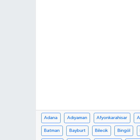
BİLİM VE TEKNOLOJİ
OTOMOBİL
KURUMSAL
Adana
Adıyaman
Afyonkarahisar
A
Batman
Bayburt
Bilecik
Bingöl