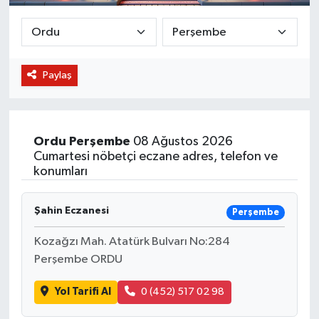
BİLİM VE TEKNOLOJİ
OTOMOBİL
Paylaş
KURUMSAL
Ordu
Perşembe
08 Ağustos 2026
Cumartesi nöbetçi eczane adres, telefon ve
konumları
Şahin Eczanesi
Perşembe
Kozağzı Mah. Atatürk Bulvarı No:284
Perşembe ORDU
Yol Tarifi Al
0 (452) 517 02 98