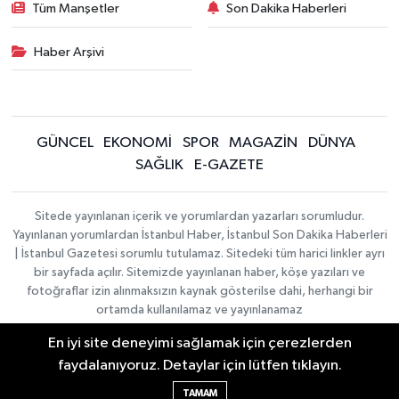
Tüm Manşetler
Son Dakika Haberleri
Haber Arşivi
GÜNCEL
EKONOMİ
SPOR
MAGAZİN
DÜNYA
SAĞLIK
E-GAZETE
Sitede yayınlanan içerik ve yorumlardan yazarları sorumludur.
Yayınlanan yorumlardan İstanbul Haber, İstanbul Son Dakika Haberleri
| İstanbul Gazetesi sorumlu tutulamaz. Sitedeki tüm harici linkler ayrı
bir sayfada açılır. Sitemizde yayınlanan haber, köşe yazıları ve
fotoğraflar izin alınmaksızın kaynak gösterilse dahi, herhangi bir
ortamda kullanılamaz ve yayınlanamaz
En iyi site deneyimi sağlamak için çerezlerden
İletişim
Künye
faydalanıyoruz. Detaylar için lütfen tıklayın.
Haber Yazılımı:
TE Bilişim
|
KURUMSAL
Copyright © 2026
TAMAM