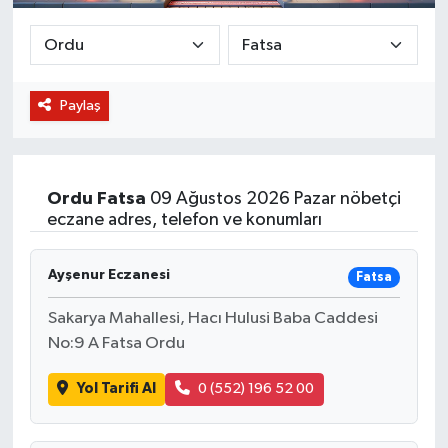
BİLİM VE TEKNOLOJİ
OTOMOBİL
Paylaş
KURUMSAL
Ordu
Fatsa
09 Ağustos 2026 Pazar nöbetçi
eczane adres, telefon ve konumları
Ayşenur Eczanesi
Fatsa
Sakarya Mahallesi, Hacı Hulusi Baba Caddesi
No:9 A Fatsa Ordu
Yol Tarifi Al
0 (552) 196 52 00