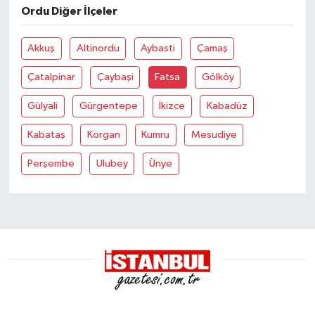
Ordu Diğer İlçeler
Akkuş
Altinordu
Aybasti
Çamaş
Çatalpinar
Çaybaşi
Fatsa
Gölköy
Gülyali
Gürgentepe
İkizce
Kabadüz
Kabataş
Korgan
Kumru
Mesudiye
Perşembe
Ulubey
Ünye