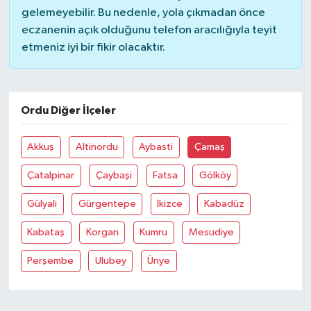
gelemeyebilir. Bu nedenle, yola çıkmadan önce
eczanenin açık olduğunu telefon aracılığıyla teyit
etmeniz iyi bir fikir olacaktır.
Ordu Diğer İlçeler
Akkuş
Altinordu
Aybasti
Çamaş
Çatalpinar
Çaybaşi
Fatsa
Gölköy
Gülyali
Gürgentepe
İkizce
Kabadüz
Kabataş
Korgan
Kumru
Mesudiye
Perşembe
Ulubey
Ünye