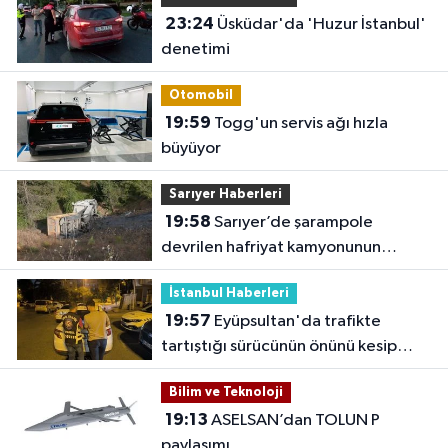
23:24
Üsküdar'da 'Huzur İstanbul'
denetimi
Otomobil
19:59
Togg'un servis ağı hızla
büyüyor
Sarıyer Haberleri
19:58
Sarıyer’de şarampole
devrilen hafriyat kamyonunun
şoförü yaralandı
İstanbul Haberleri
19:57
Eyüpsultan'da trafikte
tartıştığı sürücünün önünü kesip
tehdit eden saldırgana 180 bin lira
Bilim ve Teknoloji
ceza
19:13
ASELSAN’dan TOLUN P
paylaşımı