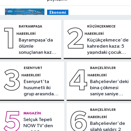
Ekonomi
19:08
THY, temmuz ayında 9,5
BAYRAMPAŞA
KÜÇÜKÇEKMECE
1
2
milyon yolcu taşıdı
HABERLERI
HABERLERI
Bayrampaşa'da
Küçükçekmece'de
Bilim ve Teknoloji
ölümle
kahreden kaza: 5
19:05
Türksat televizyon yayınları
sonuçlanan kaza:
yaşındaki çocuk
yeni nesil uydulara taşınıyor
Sürücü
yoğun bakımda
gözaltında
ESENYURT
BAHÇELIEVLER
3
4
Otomobil
HABERLERI
HABERLERI
19:03
Motosiklet deneyimi denize
Esenyurt'ta
Bahçelievler'deki
taşınacak
husumetli iki
bina çökmesi
grup arasında
saniye saniye
Güncel
silahlı kavga
görüntülendi
19:00
'Çerçeve yasa' teklifi
BAHÇELIEVLER
5
6
MAGAZIN
komisyonda
HABERLERI
Selçuk Tepeli
Bahçelievler'de
NOW TV'den
silahlı saldırı: 2