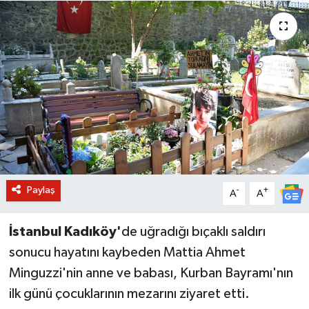
BİLİM VE TEKNOLOJİ
OTOMOBİL
KURUMSAL
Paylaş
-
+
A
A
İstanbul Kadıköy'
de uğradığı bıçaklı saldırı
sonucu hayatını kaybeden Mattia Ahmet
Minguzzi'nin anne ve babası, Kurban Bayramı'nın
ilk günü çocuklarının mezarını ziyaret etti.