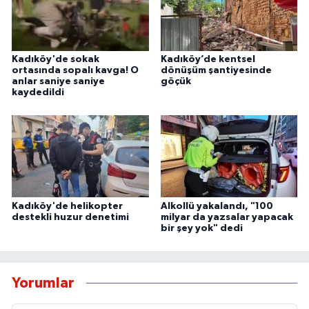
Kadıköy'de sokak
Kadıköy’de kentsel
ortasında sopalı kavga! O
dönüşüm şantiyesinde
anlar saniye saniye
göçük
kaydedildi
Kadıköy'de helikopter
Alkollü yakalandı, "100
destekli huzur denetimi
milyar da yazsalar yapacak
bir şey yok" dedi
Yorumlar