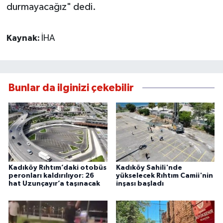
durmayacağız" dedi.
Kaynak:
İHA
Bunlar da ilginizi çekebilir
Kadıköy Rıhtım’daki otobüs
Kadıköy Sahili'nde
peronları kaldırılıyor: 26
yükselecek Rıhtım Camii'nin
hat Uzunçayır’a taşınacak
inşası başladı