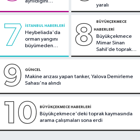
ayrıldığını
yaralı
duyurdu
BÜYÜKÇEKMECE
7
8
İSTANBUL HABERLERI
HABERLERI
Heybeliada'da
Büyükçekmece
orman yangını
Mimar Sinan
büyümeden
Sahil’de toprak
söndürüldü
kayması
9
GÜNCEL
Makine arızası yapan tanker, Yalova Demirleme
Sahası'na alındı
10
BÜYÜKÇEKMECE HABERLERI
Büyükçekmece'deki toprak kaymasında
arama çalışmaları sona erdi