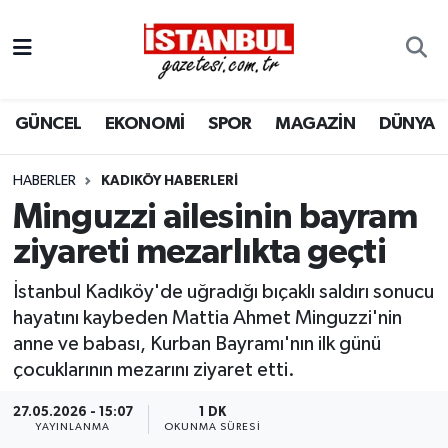
GÜNCEL
Nöbetçi Eczaneler
GÜNCEL
EKONOMİ
SPOR
MAGAZİN
DÜNYA
EKONOMİ
Hava Durumu
İSTANBUL
Trafik Durumu
HABERLER
KADIKÖY HABERLERI
Minguzzi ailesinin bayram
DÜNYA
Süper Lig Puan Durumu ve Fikstür
ziyareti mezarlıkta geçti
SPOR
Tüm Manşetler
İstanbul Kadıköy'de uğradığı bıçaklı saldırı sonucu
hayatını kaybeden Mattia Ahmet Minguzzi'nin
MAGAZİN
Son Dakika Haberleri
anne ve babası, Kurban Bayramı'nın ilk günü
çocuklarının mezarını ziyaret etti.
KÜLTÜR SANAT
Haber Arşivi
27.05.2026 - 15:07
1 DK
YAYINLANMA
OKUNMA SÜRESI
SAĞLIK