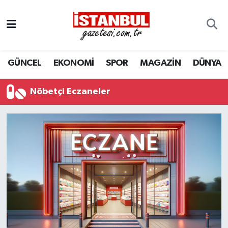
GÜNCEL
Nöbetçi Eczaneler
GÜNCEL
EKONOMİ
SPOR
MAGAZİN
DÜNYA
EKONOMİ
Hava Durumu
İSTANBUL
Trafik Durumu
Nöbetçi Eczaneler
DÜNYA
Süper Lig Puan Durumu ve Fikstür
SPOR
Tüm Manşetler
MAGAZİN
Son Dakika Haberleri
KÜLTÜR SANAT
Haber Arşivi
SAĞLIK