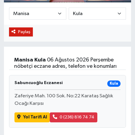
BİLİM VE TEKNOLOJİ
OTOMOBİL
Paylaş
KURUMSAL
Manisa
Kula
06 Ağustos 2026 Perşembe
nöbetçi eczane adres, telefon ve konumları
Sabuncuoğlu Eczanesi
Kula
Zaferiye Mah. 100 Sok. No:22 Karataş Sağlık
Ocağı Karşısı
Yol Tarifi Al
0 (236) 816 74 74