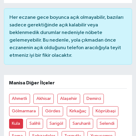
Her eczane gece boyunca açık olmayabilir, bazıları
sadece gerektiğinde açık kalabilir veya
beklenmedik durumlar nedeniyle nöbete
gelemeyebilir. Bu nedenle, yola çıkmadan önce
eczanenin açık olduğunu telefon aracılığıyla teyit
etmeniz iyi bir fikir olacaktır.
Manisa Diğer İlçeler
Ahmetli
Akhisar
Alaşehiir
Demirci
Gölmarmara
Gördes
Kirkağaç
Köprübaşi
Kula
Salihli
Sarigöl
Saruhanli
Selendi
Soma
Şehzadeler
Turgutlu
Yunusemre