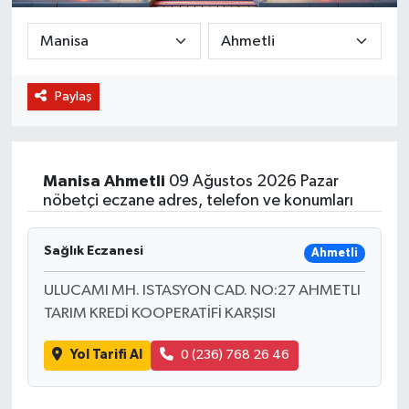
BİLİM VE TEKNOLOJİ
OTOMOBİL
Paylaş
KURUMSAL
Manisa
Ahmetli
09 Ağustos 2026 Pazar
nöbetçi eczane adres, telefon ve konumları
Sağlık Eczanesi
Ahmetli
ULUCAMI MH. ISTASYON CAD. NO:27 AHMETLI
TARIM KREDİ KOOPERATİFİ KARŞISI
Yol Tarifi Al
0 (236) 768 26 46