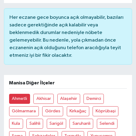
Her eczane gece boyunca açık olmayabilir, bazıları
sadece gerektiğinde açık kalabilir veya
beklenmedik durumlar nedeniyle nöbete
gelemeyebilir. Bu nedenle, yola çıkmadan önce
eczanenin açık olduğunu telefon aracılığıyla teyit
etmeniz iyi bir fikir olacaktır.
Manisa Diğer İlçeler
Ahmetli
Akhisar
Alaşehiir
Demirci
Gölmarmara
Gördes
Kirkağaç
Köprübaşi
Kula
Salihli
Sarigöl
Saruhanli
Selendi
Soma
Şehzadeler
Turgutlu
Yunusemre