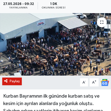
27.05.2026 - 09:32
1 DK
YAYINLANMA
OKUNMA SÜRESI
BİLİM VE TEKNOLOJİ
OTOMOBİL
KURUMSAL
Paylaş
-
+
A
A
Kurban Bayramının ilk gününde kurban satış ve
kesim için ayrılan alanlarda yoğunluk oluştu.