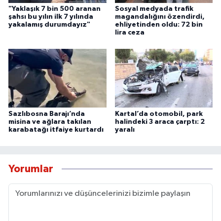
"Yaklaşık 7 bin 500 aranan
Sosyal medyada trafik
şahsı bu yılın ilk 7 yılında
magandalığını özendirdi,
yakalamış durumdayız"
ehliyetinden oldu: 72 bin
lira ceza
Sazlıbosna Barajı’nda
Kartal’da otomobil, park
misina ve ağlara takılan
halindeki 3 araca çarptı: 2
karabatağı itfaiye kurtardı
yaralı
Yorumlar