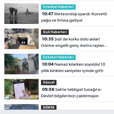
İstanbul Haberleri
10:47
Meteoroloji uyardı: Kuvvetli
yağış ve fırtına geliyor
Şişli Haberleri
10:35
Şişli’de korku dolu anlar!
Görme engelli genç metro raylarına
düştü
İstanbul Haberleri
10:04
Namaz kılarken soyuldu! 10
yıllık birikimi saniyeler içinde gitti
Güncel
09:56
Sahte tebligat tuzağı! e-
Devlet bilgilerinizi çaldırmayın
DÜNYA