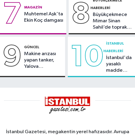
BÜYÜKÇEKMECE
7
8
MAGAZIN
HABERLERI
Muhtemel Aşk'ta
Büyükçekmece
Ekin Koç damgası
Mimar Sinan
Sahil’de toprak
kayması
İSTANBUL
9
10
GÜNCEL
HABERLERI
Makine arızası
İstanbul'da
yapan tanker,
yasaklı
Yalova
madde
Demirleme
operasyonu
Sahası'na alındı
İstanbul Gazetesi, megakentin yerel hafızasıdır. Avrupa