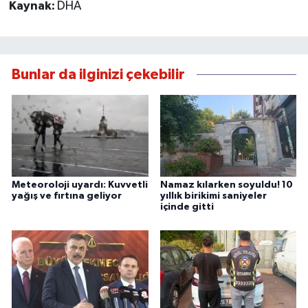
Kaynak:
DHA
Bunlar da ilginizi çekebilir
Meteoroloji uyardı: Kuvvetli
Namaz kılarken soyuldu! 10
yağış ve fırtına geliyor
yıllık birikimi saniyeler
içinde gitti