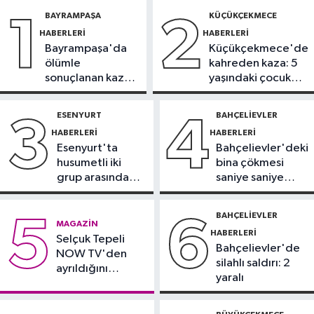
09:42
Joe Biden’ın kanseri yayıldı:
BAYRAMPAŞA
KÜÇÜKÇEKMECE
1
2
Oğlu Hunter Biden’dan açıklama
HABERLERI
HABERLERI
Bayrampaşa'da
Küçükçekmece'de
Sağlık
ölümle
kahreden kaza: 5
09:38
Uzmanı uyardı: Yulaf sağlıklı
sonuçlanan kaza:
yaşındaki çocuk
ama sınırsız değil
Sürücü
yoğun bakımda
gözaltında
ESENYURT
BAHÇELIEVLER
3
4
Güncel
HABERLERI
HABERLERI
09:28
Trabzon’da Salah heyecanı:
Esenyurt'ta
Bahçelievler'deki
Turizmde hareketlilik başladı
husumetli iki
bina çökmesi
grup arasında
saniye saniye
Sağlık
silahlı kavga
görüntülendi
09:20
Denize girerken dikkat!
BAHÇELIEVLER
5
6
MAGAZIN
Kayalık bölgelerde zehirli tehlike
HABERLERI
Selçuk Tepeli
Bahçelievler'de
NOW TV'den
silahlı saldırı: 2
ayrıldığını
yaralı
duyurdu