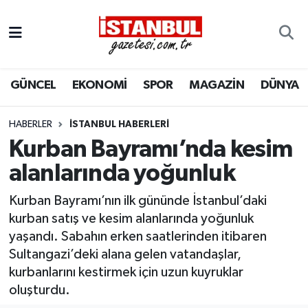
GÜNCEL
Nöbetçi Eczaneler
GÜNCEL
EKONOMİ
SPOR
MAGAZİN
DÜNYA
EKONOMİ
Hava Durumu
İSTANBUL
Trafik Durumu
HABERLER
İSTANBUL HABERLERI
Kurban Bayramı’nda kesim
DÜNYA
Süper Lig Puan Durumu ve Fikstür
alanlarında yoğunluk
SPOR
Tüm Manşetler
Kurban Bayramı’nın ilk gününde İstanbul’daki
kurban satış ve kesim alanlarında yoğunluk
MAGAZİN
Son Dakika Haberleri
yaşandı. Sabahın erken saatlerinden itibaren
Sultangazi’deki alana gelen vatandaşlar,
KÜLTÜR SANAT
Haber Arşivi
kurbanlarını kestirmek için uzun kuyruklar
oluşturdu.
SAĞLIK