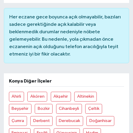
Her eczane gece boyunca açık olmayabilir, bazıları
sadece gerektiğinde açık kalabilir veya
beklenmedik durumlar nedeniyle nöbete
gelemeyebilir. Bu nedenle, yola çıkmadan önce
eczanenin açık olduğunu telefon aracılığıyla teyit
etmeniz iyi bir fikir olacaktır.
Konya Diğer İlçeler
Ahirli
Akören
Akşehir
Altinekin
Beyşehir
Bozkir
Cihanbeyli
Çeltik
Çumra
Derbent
Derebucak
Doğanhisar
Emirgazi
Ereğli
Güneysinir
Hadim