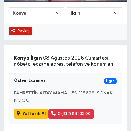
BİLİM VE TEKNOLOJİ
OTOMOBİL
Paylaş
KURUMSAL
Konya
İlgın
08 Ağustos 2026 Cumartesi
nöbetçi eczane adres, telefon ve konumları
Özlem Eczanesi
Ilgın
FAHRETTİN ALTAY MAHALLESİ 115829. SOKAK
NO:3C
Yol Tarifi Al
0 (332) 881 33 00