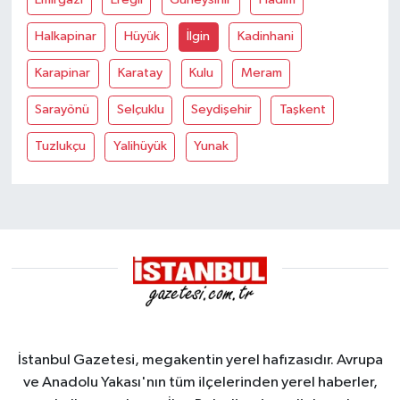
Halkapinar
Hüyük
İlgin
Kadinhani
Karapinar
Karatay
Kulu
Meram
Sarayönü
Selçuklu
Seydişehir
Taşkent
Tuzlukçu
Yalihüyük
Yunak
İstanbul Gazetesi, megakentin yerel hafızasıdır. Avrupa
ve Anadolu Yakası'nın tüm ilçelerinden yerel haberler,