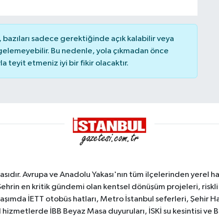
bazıları sadece gerektiğinde açık kalabilir veya
elemeyebilir. Bu nedenle, yola çıkmadan önce
teyit etmeniz iyi bir fikir olacaktır.
sıdır. Avrupa ve Anadolu Yakası'nın tüm ilçelerinden yerel hab
Şehrin en kritik gündemi olan kentsel dönüşüm projeleri, riskli 
aşımda İETT otobüs hatları, Metro İstanbul seferleri, Şehir Hat
 hizmetlerde İBB Beyaz Masa duyuruları, İSKİ su kesintisi ve 