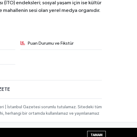
ı (İTO) endeksleri; sosyal yaşam için ise kültür
ve mahallenin sesi olan yerel medya organıdır.
Puan Durumu ve Fikstür
ZETE
eri | İstanbul Gazetesi sorumlu tutulamaz. Sitedeki tüm
 dahi, herhangi bir ortamda kullanılamaz ve yayınlanamaz
Haber Yazılımı:
TE Bilişim
| Copyright © 2026
TAMAM