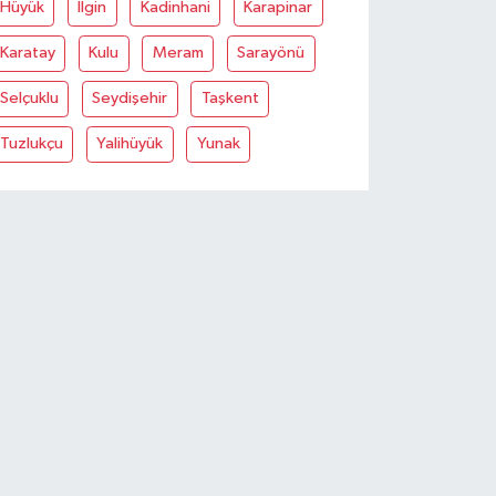
Hüyük
İlgin
Kadinhani
Karapinar
Karatay
Kulu
Meram
Sarayönü
Selçuklu
Seydişehir
Taşkent
Tuzlukçu
Yalihüyük
Yunak