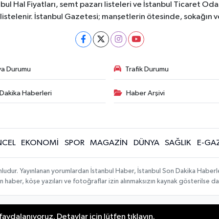
bul Hal Fiyatları, semt pazarı listeleri ve İstanbul Ticaret Odas
listelenir. İstanbul Gazetesi; manşetlerin ötesinde, sokağın 
va Durumu
Trafik Durumu
Dakika Haberleri
Haber Arşivi
CEL
EKONOMİ
SPOR
MAGAZİN
DÜNYA
SAĞLIK
E-GA
mludur. Yayınlanan yorumlardan İstanbul Haber, İstanbul Son Dakika Haberl
lanan haber, köşe yazıları ve fotoğraflar izin alınmaksızın kaynak gösterilse
aydalanıyoruz. Detaylar için lütfen tıklayın.