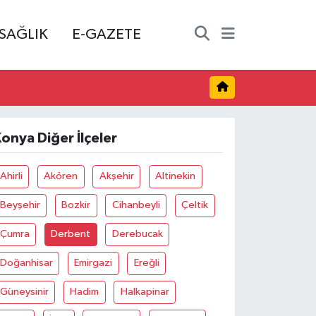
SAĞLIK
E-GAZETE
onya Diğer İlçeler
Ahirli
Akören
Akşehir
Altinekin
Beyşehir
Bozkir
Cihanbeyli
Çeltik
Çumra
Derbent
Derebucak
Doğanhisar
Emirgazi
Ereğli
Güneysinir
Hadim
Halkapinar