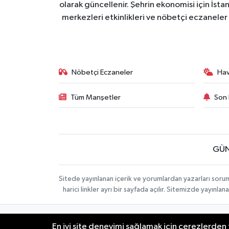
olarak güncellenir. Şehrin ekonomisi için İstan
merkezleri etkinlikleri ve nöbetçi eczaneler 
Nöbetçi Eczaneler
Ha
Tüm Manşetler
Son 
GÜN
Sitede yayınlanan içerik ve yorumlardan yazarları soru
harici linkler ayrı bir sayfada açılır. Sitemizde yayın
İletişim
Künye
KURUMSAL
En iyi site deneyimi sağlamak için çerezlerden f