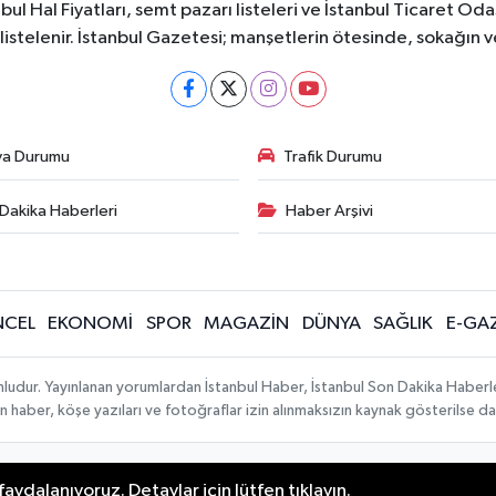
bul Hal Fiyatları, semt pazarı listeleri ve İstanbul Ticaret Odas
listelenir. İstanbul Gazetesi; manşetlerin ötesinde, sokağın 
va Durumu
Trafik Durumu
Dakika Haberleri
Haber Arşivi
CEL
EKONOMİ
SPOR
MAGAZİN
DÜNYA
SAĞLIK
E-GA
mludur. Yayınlanan yorumlardan İstanbul Haber, İstanbul Son Dakika Haberl
lanan haber, köşe yazıları ve fotoğraflar izin alınmaksızın kaynak gösterilse
aydalanıyoruz. Detaylar için lütfen tıklayın.