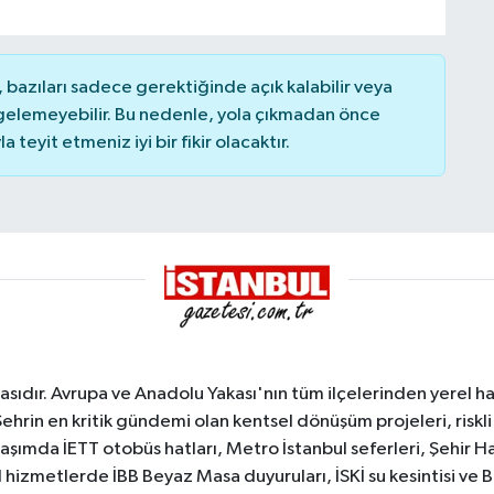
bazıları sadece gerektiğinde açık kalabilir veya
elemeyebilir. Bu nedenle, yola çıkmadan önce
teyit etmeniz iyi bir fikir olacaktır.
sıdır. Avrupa ve Anadolu Yakası'nın tüm ilçelerinden yerel hab
Şehrin en kritik gündemi olan kentsel dönüşüm projeleri, riskli 
aşımda İETT otobüs hatları, Metro İstanbul seferleri, Şehir Hat
 hizmetlerde İBB Beyaz Masa duyuruları, İSKİ su kesintisi ve 