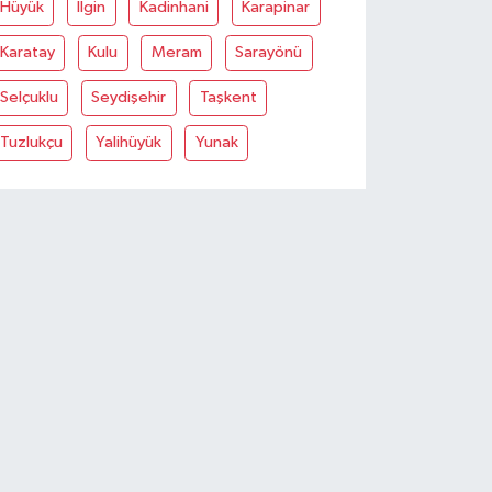
Hüyük
İlgin
Kadinhani
Karapinar
Karatay
Kulu
Meram
Sarayönü
Selçuklu
Seydişehir
Taşkent
Tuzlukçu
Yalihüyük
Yunak