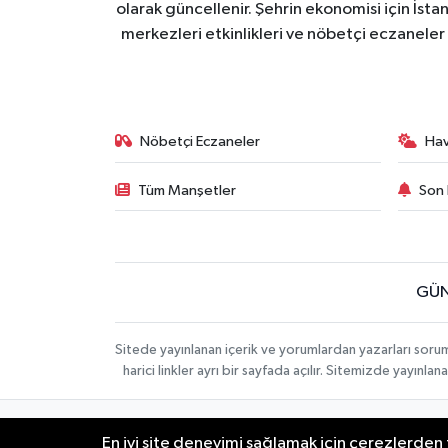
olarak güncellenir. Şehrin ekonomisi için İstan
merkezleri etkinlikleri ve nöbetçi eczaneler 
Nöbetçi Eczaneler
Ha
Tüm Manşetler
Son 
GÜN
Sitede yayınlanan içerik ve yorumlardan yazarları soru
harici linkler ayrı bir sayfada açılır. Sitemizde yayın
İletişim
Künye
KURUMSAL
En iyi site deneyimi sağlamak için çerezlerden f