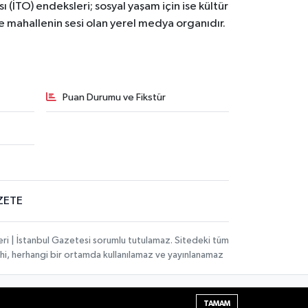
ı (İTO) endeksleri; sosyal yaşam için ise kültür
ve mahallenin sesi olan yerel medya organıdır.
Puan Durumu ve Fikstür
ZETE
eri | İstanbul Gazetesi sorumlu tutulamaz. Sitedeki tüm
 dahi, herhangi bir ortamda kullanılamaz ve yayınlanamaz
Haber Yazılımı:
TE Bilişim
| Copyright © 2026
TAMAM