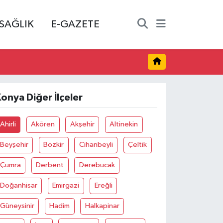
SAĞLIK
E-GAZETE
onya Diğer İlçeler
Ahirli
Akören
Akşehir
Altinekin
Beyşehir
Bozkir
Cihanbeyli
Çeltik
Çumra
Derbent
Derebucak
Doğanhisar
Emirgazi
Ereğli
Güneysinir
Hadim
Halkapinar