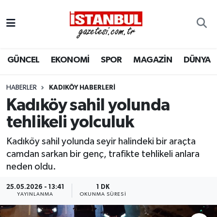
GÜNCEL
Nöbetçi Eczaneler
GÜNCEL
EKONOMİ
SPOR
MAGAZİN
DÜNYA
EKONOMİ
Hava Durumu
İSTANBUL
Trafik Durumu
HABERLER
KADIKÖY HABERLERI
Kadıköy sahil yolunda
DÜNYA
Süper Lig Puan Durumu ve Fikstür
tehlikeli yolculuk
SPOR
Tüm Manşetler
Kadıköy sahil yolunda seyir halindeki bir araçta
camdan sarkan bir genç, trafikte tehlikeli anlara
MAGAZİN
Son Dakika Haberleri
neden oldu.
KÜLTÜR SANAT
Haber Arşivi
25.05.2026 - 13:41
1 DK
YAYINLANMA
OKUNMA SÜRESI
SAĞLIK