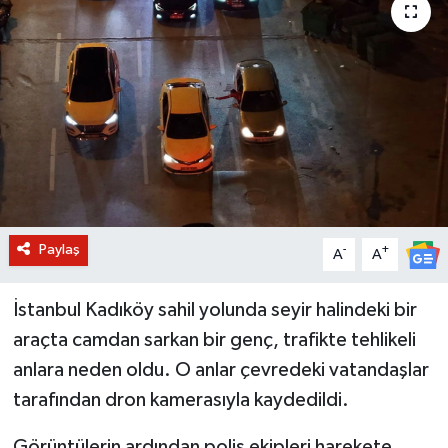
BİLİM VE TEKNOLOJİ
OTOMOBİL
KURUMSAL
Paylaş
-
+
A
A
İstanbul Kadıköy sahil yolunda seyir halindeki bir
araçta camdan sarkan bir genç, trafikte tehlikeli
anlara neden oldu. O anlar çevredeki vatandaşlar
tarafından dron kamerasıyla kaydedildi.
Görüntülerin ardından polis ekipleri harekete