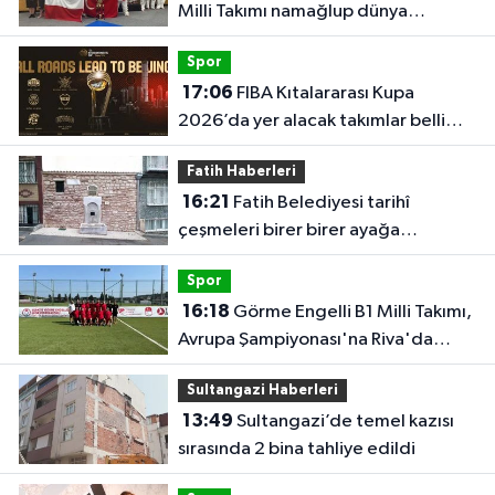
Milli Takımı namağlup dünya
şampiyonu
Spor
17:06
FIBA Kıtalararası Kupa
2026’da yer alacak takımlar belli
oldu
Fatih Haberleri
16:21
Fatih Belediyesi tarihî
çeşmeleri birer birer ayağa
kaldırıyor
Spor
16:18
Görme Engelli B1 Milli Takımı,
Avrupa Şampiyonası'na Riva'da
hazırlanıyor
Sultangazi Haberleri
13:49
Sultangazi’de temel kazısı
sırasında 2 bina tahliye edildi