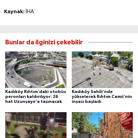
Kaynak:
İHA
Bunlar da ilginizi çekebilir
Kadıköy Rıhtım’daki otobüs
Kadıköy Sahili'nde
peronları kaldırılıyor: 26
yükselecek Rıhtım Camii'nin
hat Uzunçayır’a taşınacak
inşası başladı