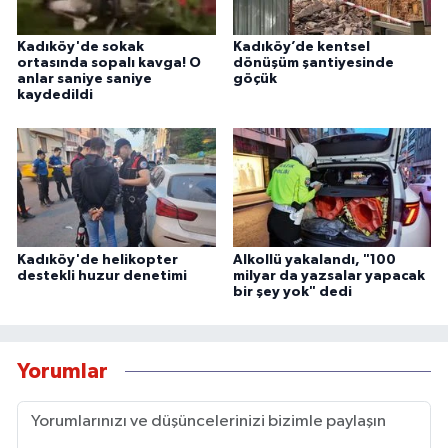
Kadıköy'de sokak
Kadıköy’de kentsel
ortasında sopalı kavga! O
dönüşüm şantiyesinde
anlar saniye saniye
göçük
kaydedildi
Kadıköy'de helikopter
Alkollü yakalandı, "100
destekli huzur denetimi
milyar da yazsalar yapacak
bir şey yok" dedi
Yorumlar