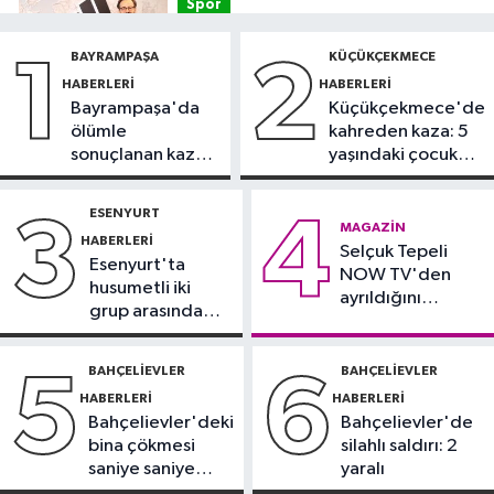
Spor
12:54
Eczacıbaşı Peron İstanbul’a
BAYRAMPAŞA
KÜÇÜKÇEKMECE
1
2
yeni forma sponsoru
HABERLERI
HABERLERI
Bayrampaşa'da
Küçükçekmece'de
İstanbul Haberleri
ölümle
kahreden kaza: 5
12:43
Sosyal medyada trafik
sonuçlanan kaza:
yaşındaki çocuk
magandalığını özendirdi,
Sürücü
yoğun bakımda
ehliyetinden oldu: 72 bin lira ceza
gözaltında
ESENYURT
3
4
Spor
MAGAZIN
HABERLERI
12:42
Selçuk Tepeli
Trendyol 1. Lig'de günün
Esenyurt'ta
NOW TV'den
VAR'ları açıklandı
husumetli iki
ayrıldığını
grup arasında
duyurdu
Sağlık
silahlı kavga
11:47
'Damar tıkanıklıklarında yeni
BAHÇELIEVLER
BAHÇELIEVLER
5
6
teknolojiyle uzuv kayıpları önleniyor'
HABERLERI
HABERLERI
Bahçelievler'deki
Bahçelievler'de
bina çökmesi
silahlı saldırı: 2
saniye saniye
yaralı
görüntülendi