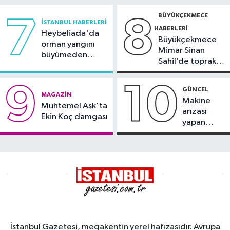
BÜYÜKÇEKMECE
7
8
İSTANBUL HABERLERI
HABERLERI
Heybeliada'da
Büyükçekmece
orman yangını
Mimar Sinan
büyümeden
Sahil’de toprak
söndürüldü
kayması
9
10
GÜNCEL
MAGAZIN
Makine
Muhtemel Aşk'ta
arızası
Ekin Koç damgası
yapan
tanker,
Yalova
Demirleme
Sahası'na
alındı
İstanbul Gazetesi, megakentin yerel hafızasıdır. Avrupa